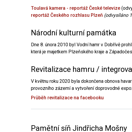
Toulavá kamera - reportáž České televize
(odvy
reportáž Českého rozhlasu Plzeň
(odvysíláno 1
Národní kulturní památka
Dne 8. února 2010 byl Vodní hamr v Dobřívě prohl
která je majetkem Plzeňského kraje a Západočesk
Revitalizace hamru / integrov
V květnu roku 2020 byla dokončena obnova havari
provozního zázemí a vytvoření doprovodné expoz
Průběh revitalizace na facebooku
Pamětní síň Jindřicha Mošny