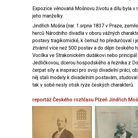
Expozice věnovaná Mošnovu životu a dílu byla v r
jeho manželky.
Jindřich Mošna (nar. 1.srpna 1837 v Praze, zemře
herců Národního divadla v oboru vážných charakter
postavy tragikomické, k čemuž ho předurčoval i 
ztvárnil více než 500 postav a do dějin českého
Vocílka ve Strakonickém dudákovi nebo principál
Jedličkovou, dcerou hospodského a řezníka z Dob
čerpat síly a inspiraci pro svoji divadelní práci, 
něj stali modely k divadelním postavám, studoval
tak v sobě nesly otisk ryze českých charakterů.
reportáž Českého rozhlasu Plzeň
Jindřich Mo