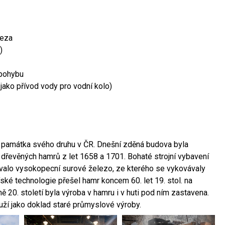
leza
)
 pohybu
 jako přívod vody pro vodní kolo)
ší památka svého druhu v ČR. Dnešní zděná budova byla
 dřevěných hamrů z let 1658 a 1701. Bohaté strojní vybavení
ovalo vysokopecní surové železo, ze kterého se vykovávaly
ské technologie přešel hamr koncem 60. let 19. stol. na
 20. století byla výroba v hamru i v huti pod ním zastavena.
ouží jako doklad staré průmyslové výroby.