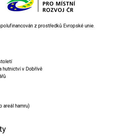
 spolufinancován z prostředků Evropské unie.
toletí
 hutnictví v Dobřívě
ářů
o areál hamru)
ty