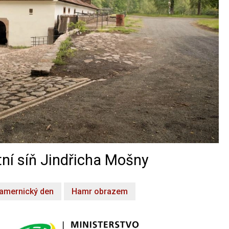
ní síň Jindřicha Mošny
amernický den
Hamr obrazem