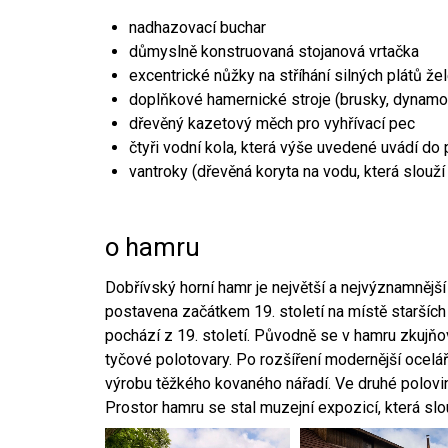
nadhazovací buchar
důmyslně konstruovaná stojanová vrtačka
excentrické nůžky na stříhání silných plátů že
doplňkové hamernické stroje (brusky, dynamo
dřevěný kazetový měch pro vyhřívací pec
čtyři vodní kola, která výše uvedené uvádí do
vantroky (dřevěná koryta na vodu, která slouží
o hamru
Dobřívský horní hamr je největší a nejvýznamněj
postavena začátkem 19. století na místě starších
pochází z 19. století. Původně se v hamru zkujň
tyčové polotovary. Po rozšíření modernější ocelář
výrobu těžkého kovaného nářadí. Ve druhé polovině
Prostor hamru se stal muzejní expozicí, která sl