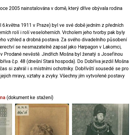
oce 2005 nainstalována v domě, který dříve obývala rodina
l 6.května 1911 v Praze) byl ve své době jedním z předních
ních rolí i rolí veseloherních. Vrcholem jeho tvorby pak byly
jeho vzhled a drobná postava. Za svého divadelního působení
 herectví se nesmazatelně zapsal jako Harpagon v Lakomci,
 v Prodané nevěstě. Jindřich Mošna byl ženatý s Josefínou
říva č.p. 48 (dnešní Stará hospoda). Do Dobříva jezdil Mošna
občas si zahrál i s místními ochotníky. Dobřívští sousedé se pro
 jejich mravy, vztahy a zvyky. Všechny jím vytvořené postavy
šna
(dokument ke stažení)