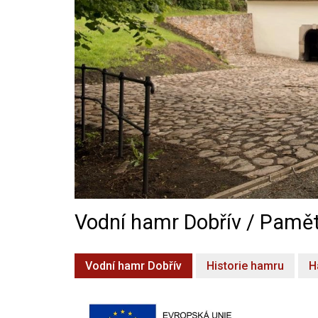
Vodní hamr Dobřív / Pamět
Vodní hamr Dobřív
Historie hamru
H