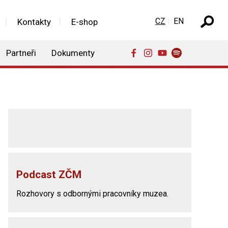
Zvolte jazyk
CZ
EN
Kontakty
E-shop
Partneři
Dokumenty
Podcast ZČM
Rozhovory s odbornými pracovníky muzea.