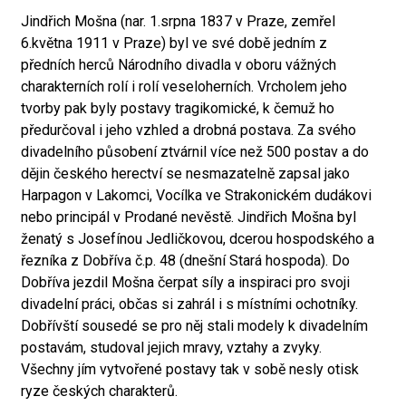
Jindřich Mošna (nar. 1.srpna 1837 v Praze, zemřel
6.května 1911 v Praze) byl ve své době jedním z
předních herců Národního divadla v oboru vážných
charakterních rolí i rolí veseloherních. Vrcholem jeho
tvorby pak byly postavy tragikomické, k čemuž ho
předurčoval i jeho vzhled a drobná postava. Za svého
divadelního působení ztvárnil více než 500 postav a do
dějin českého herectví se nesmazatelně zapsal jako
Harpagon v Lakomci, Vocílka ve Strakonickém dudákovi
nebo principál v Prodané nevěstě. Jindřich Mošna byl
ženatý s Josefínou Jedličkovou, dcerou hospodského a
řezníka z Dobříva č.p. 48 (dnešní Stará hospoda). Do
Dobříva jezdil Mošna čerpat síly a inspiraci pro svoji
divadelní práci, občas si zahrál i s místními ochotníky.
Dobřívští sousedé se pro něj stali modely k divadelním
postavám, studoval jejich mravy, vztahy a zvyky.
Všechny jím vytvořené postavy tak v sobě nesly otisk
ryze českých charakterů.