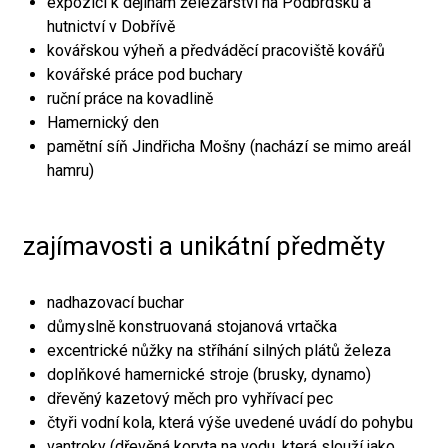
expozici k dějinám železářství na Podbrdsku a
hutnictví v Dobřívě
kovářskou výheň a předváděcí pracoviště kovářů
kovářské práce pod buchary
ruční práce na kovadlině
Hamernický den
pamětní síň Jindřicha Mošny (nachází se mimo areál
hamru)
zajímavosti a unikátní předměty
nadhazovací buchar
důmyslně konstruovaná stojanová vrtačka
excentrické nůžky na stříhání silných plátů železa
doplňkové hamernické stroje (brusky, dynamo)
dřevěný kazetový měch pro vyhřívací pec
čtyři vodní kola, která výše uvedené uvádí do pohybu
vantroky (dřevěná koryta na vodu, která slouží jako