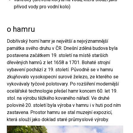
přívod vody pro vodní kolo)
o hamru
Dobřívský horní hamr je největší a nejvýznamnější
památka svého druhu v ČR. Dnešní zděná budova byla
postavena začátkem 19. století na místě starších
dřevěných hamrů z let 1658 a 1701. Bohaté strojní
vybavení pochází z 19. století. Původně se v hamru
zkujňovalo vysokopecní surové železo, ze kterého se
vykovávaly tyčové polotovary. Po rozšíření modernější
ocelářské technologie přešel hamr koncem 60. let 19.
stol. na výrobu těžkého kovaného nářadí. Ve druhé
polovině 20. století byla výroba v hamru i v huti pod ním
zastavena. Prostor hamru se stal muzejní expozicí,
která slouží jako doklad staré průmyslové výroby.