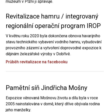
muzeum v Plzni ji spravuje.
Revitalizace hamru / integrovaný
regionální operační program IROP
V květnu roku 2020 byla dokončena obnova havarijního
stavu technického vybavení vodního hamru, vybudování
provozního zázemí a vytvoření doprovodné expozice k
dějinám železářské výroby v Dobřívě.
Průběh revitalizace na facebooku
Pamětní síň Jindřicha Mošny
Expozice věnovaná Mošnovu životu a dílu byla v roce
2005 nainstalována v domě, který dříve obývala rodina
jeho manželky.