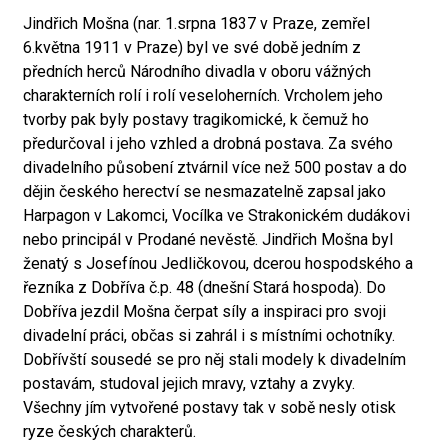
Jindřich Mošna (nar. 1.srpna 1837 v Praze, zemřel
6.května 1911 v Praze) byl ve své době jedním z
předních herců Národního divadla v oboru vážných
charakterních rolí i rolí veseloherních. Vrcholem jeho
tvorby pak byly postavy tragikomické, k čemuž ho
předurčoval i jeho vzhled a drobná postava. Za svého
divadelního působení ztvárnil více než 500 postav a do
dějin českého herectví se nesmazatelně zapsal jako
Harpagon v Lakomci, Vocílka ve Strakonickém dudákovi
nebo principál v Prodané nevěstě. Jindřich Mošna byl
ženatý s Josefínou Jedličkovou, dcerou hospodského a
řezníka z Dobříva č.p. 48 (dnešní Stará hospoda). Do
Dobříva jezdil Mošna čerpat síly a inspiraci pro svoji
divadelní práci, občas si zahrál i s místními ochotníky.
Dobřívští sousedé se pro něj stali modely k divadelním
postavám, studoval jejich mravy, vztahy a zvyky.
Všechny jím vytvořené postavy tak v sobě nesly otisk
ryze českých charakterů.