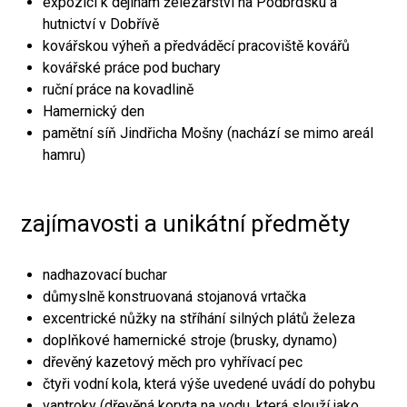
expozici k dějinám železářství na Podbrdsku a
hutnictví v Dobřívě
kovářskou výheň a předváděcí pracoviště kovářů
kovářské práce pod buchary
ruční práce na kovadlině
Hamernický den
pamětní síň Jindřicha Mošny (nachází se mimo areál
hamru)
zajímavosti a unikátní předměty
nadhazovací buchar
důmyslně konstruovaná stojanová vrtačka
excentrické nůžky na stříhání silných plátů železa
doplňkové hamernické stroje (brusky, dynamo)
dřevěný kazetový měch pro vyhřívací pec
čtyři vodní kola, která výše uvedené uvádí do pohybu
vantroky (dřevěná koryta na vodu, která slouží jako