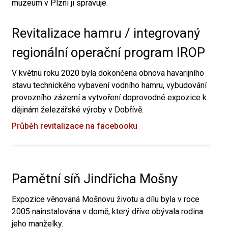
muzeum v Plzni ji spravuje.
Revitalizace hamru / integrovaný
regionální operační program IROP
V květnu roku 2020 byla dokončena obnova havarijního
stavu technického vybavení vodního hamru, vybudování
provozního zázemí a vytvoření doprovodné expozice k
dějinám železářské výroby v Dobřívě.
Průběh revitalizace na facebooku
Pamětní síň Jindřicha Mošny
Expozice věnovaná Mošnovu životu a dílu byla v roce
2005 nainstalována v domě, který dříve obývala rodina
jeho manželky.