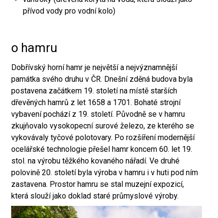
přívod vody pro vodní kolo)
o hamru
Dobřívský horní hamr je největší a nejvýznamnější
památka svého druhu v ČR. Dnešní zděná budova byla
postavena začátkem 19. století na místě starších
dřevěných hamrů z let 1658 a 1701. Bohaté strojní
vybavení pochází z 19. století. Původně se v hamru
zkujňovalo vysokopecní surové železo, ze kterého se
vykovávaly tyčové polotovary. Po rozšíření modernější
ocelářské technologie přešel hamr koncem 60. let 19.
stol. na výrobu těžkého kovaného nářadí. Ve druhé
polovině 20. století byla výroba v hamru i v huti pod ním
zastavena. Prostor hamru se stal muzejní expozicí,
která slouží jako doklad staré průmyslové výroby.