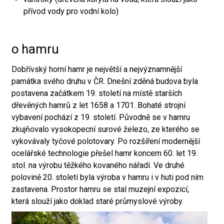
přívod vody pro vodní kolo)
o hamru
Dobřívský horní hamr je největší a nejvýznamnější
památka svého druhu v ČR. Dnešní zděná budova byla
postavena začátkem 19. století na místě starších
dřevěných hamrů z let 1658 a 1701. Bohaté strojní
vybavení pochází z 19. století. Původně se v hamru
zkujňovalo vysokopecní surové železo, ze kterého se
vykovávaly tyčové polotovary. Po rozšíření modernější
ocelářské technologie přešel hamr koncem 60. let 19.
stol. na výrobu těžkého kovaného nářadí. Ve druhé
polovině 20. století byla výroba v hamru i v huti pod ním
zastavena. Prostor hamru se stal muzejní expozicí,
která slouží jako doklad staré průmyslové výroby.