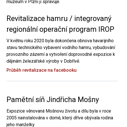
muzeum v Plzni ji spravuje.
Revitalizace hamru / integrovaný
regionální operační program IROP
V květnu roku 2020 byla dokončena obnova havarijního
stavu technického vybavení vodního hamru, vybudování
provozního zázemí a vytvoření doprovodné expozice k
dějinám železářské výroby v Dobřívě.
Průběh revitalizace na facebooku
Pamětní síň Jindřicha Mošny
Expozice věnovaná Mošnovu životu a dílu byla v roce
2005 nainstalována v domě, který dříve obývala rodina
jeho manželky.