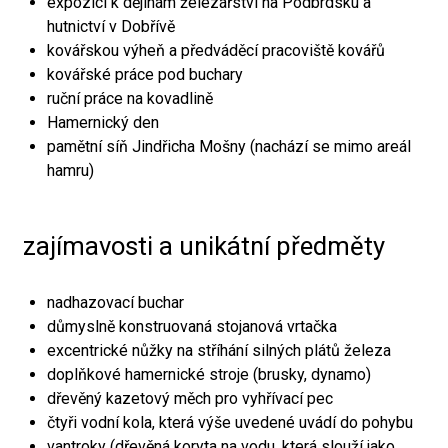
expozici k dějinám železářství na Podbrdsku a
hutnictví v Dobřívě
kovářskou výheň a předváděcí pracoviště kovářů
kovářské práce pod buchary
ruční práce na kovadlině
Hamernický den
pamětní síň Jindřicha Mošny (nachází se mimo areál
hamru)
zajímavosti a unikátní předměty
nadhazovací buchar
důmyslně konstruovaná stojanová vrtačka
excentrické nůžky na stříhání silných plátů železa
doplňkové hamernické stroje (brusky, dynamo)
dřevěný kazetový měch pro vyhřívací pec
čtyři vodní kola, která výše uvedené uvádí do pohybu
vantroky (dřevěná koryta na vodu, která slouží jako