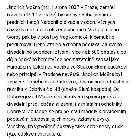
Jindřich Mošna (nar. 1.srpna 1837 v Praze, zemřel
6.května 1911 v Praze) byl ve své době jedním z
předních herců Národního divadla v oboru vážných
charakterních rolí i rolí veseloherních. Vrcholem jeho
tvorby pak byly postavy tragikomické, k čemuž ho
předurčoval i jeho vzhled a drobná postava. Za svého
divadelního působení ztvárnil více než 500 postav a do
dějin českého herectví se nesmazatelně zapsal jako
Harpagon v Lakomci, Vocílka ve Strakonickém dudákovi
nebo principál v Prodané nevěstě. Jindřich Mošna byl
ženatý s Josefínou Jedličkovou, dcerou hospodského a
řezníka z Dobříva č.p. 48 (dnešní Stará hospoda). Do
Dobříva jezdil Mošna čerpat síly a inspiraci pro svoji
divadelní práci, občas si zahrál i s místními ochotníky.
Dobřívští sousedé se pro něj stali modely k divadelním
postavám, studoval jejich mravy, vztahy a zvyky.
Všechny jím vytvořené postavy tak v sobě nesly otisk
ryze českých charakterů.