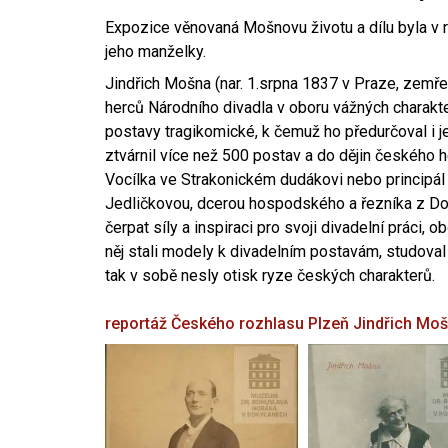
Expozice věnovaná Mošnovu životu a dílu byla v r
jeho manželky.
Jindřich Mošna (nar. 1.srpna 1837 v Praze, zemře
herců Národního divadla v oboru vážných charakter
postavy tragikomické, k čemuž ho předurčoval i 
ztvárnil více než 500 postav a do dějin českého
Vocílka ve Strakonickém dudákovi nebo principál
Jedličkovou, dcerou hospodského a řezníka z Dob
čerpat síly a inspiraci pro svoji divadelní práci, 
něj stali modely k divadelním postavám, studoval
tak v sobě nesly otisk ryze českých charakterů.
reportáž Českého rozhlasu Plzeň
Jindřich Mo