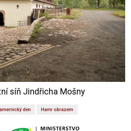
ní síň Jindřicha Mošny
amernický den
Hamr obrazem