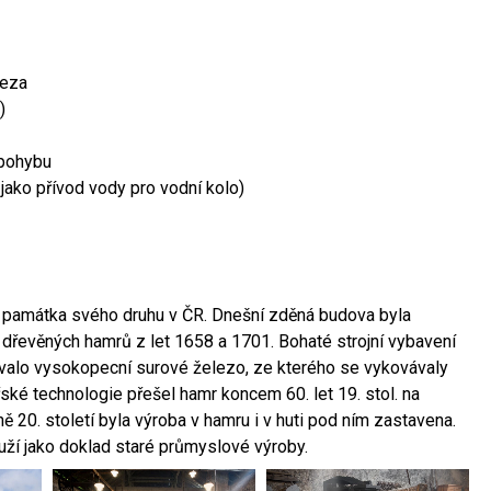
leza
)
 pohybu
 jako přívod vody pro vodní kolo)
ší památka svého druhu v ČR. Dnešní zděná budova byla
 dřevěných hamrů z let 1658 a 1701. Bohaté strojní vybavení
ovalo vysokopecní surové železo, ze kterého se vykovávaly
ské technologie přešel hamr koncem 60. let 19. stol. na
 20. století byla výroba v hamru i v huti pod ním zastavena.
ouží jako doklad staré průmyslové výroby.