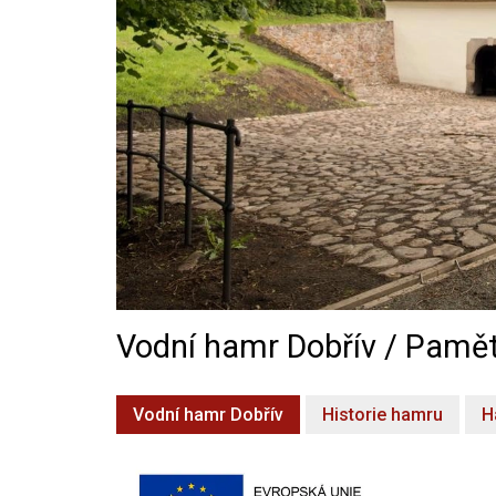
Vodní hamr Dobřív / Pamět
Vodní hamr Dobřív
Historie hamru
H