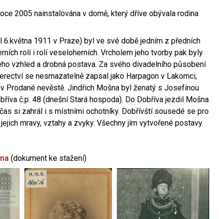
oce 2005 nainstalována v domě, který dříve obývala rodina
l 6.května 1911 v Praze) byl ve své době jedním z předních
ních rolí i rolí veseloherních. Vrcholem jeho tvorby pak byly
jeho vzhled a drobná postava. Za svého divadelního působení
 herectví se nesmazatelně zapsal jako Harpagon v Lakomci,
 v Prodané nevěstě. Jindřich Mošna byl ženatý s Josefínou
říva č.p. 48 (dnešní Stará hospoda). Do Dobříva jezdil Mošna
občas si zahrál i s místními ochotníky. Dobřívští sousedé se pro
 jejich mravy, vztahy a zvyky. Všechny jím vytvořené postavy
šna
(dokument ke stažení)