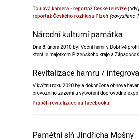
Toulavá kamera - reportáž České televize
(odvy
reportáž Českého rozhlasu Plzeň
(odvysíláno 1
Národní kulturní památka
Dne 8. února 2010 byl Vodní hamr v Dobřívě prohl
která je majetkem Plzeňského kraje a Západočesk
Revitalizace hamru / integrov
V květnu roku 2020 byla dokončena obnova havari
provozního zázemí a vytvoření doprovodné expoz
Průběh revitalizace na facebooku
Pamětní síň Jindřicha Mošny