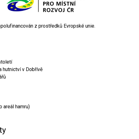
 spolufinancován z prostředků Evropské unie.
toletí
 hutnictví v Dobřívě
ářů
o areál hamru)
ty