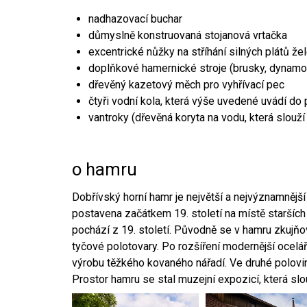
nadhazovací buchar
důmyslně konstruovaná stojanová vrtačka
excentrické nůžky na stříhání silných plátů že
doplňkové hamernické stroje (brusky, dynamo
dřevěný kazetový měch pro vyhřívací pec
čtyři vodní kola, která výše uvedené uvádí do
vantroky (dřevěná koryta na vodu, která slouží
o hamru
Dobřívský horní hamr je největší a nejvýznamněj
postavena začátkem 19. století na místě starších
pochází z 19. století. Původně se v hamru zkujň
tyčové polotovary. Po rozšíření modernější ocelář
výrobu těžkého kovaného nářadí. Ve druhé polovině
Prostor hamru se stal muzejní expozicí, která sl