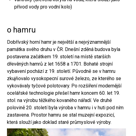
přívod vody pro vodní kolo)
o hamru
Dobřívský horní hamr je největší a nejvýznamnější
památka svého druhu v ČR. Dnešní zděná budova byla
postavena začátkem 19. století na místě starších
dřevěných hamrů z let 1658 a 1701. Bohaté strojní
vybavení pochází z 19. století. Původně se v hamru
zkujňovalo vysokopecní surové železo, ze kterého se
vykovávaly tyčové polotovary. Po rozšíření modernější
ocelářské technologie přešel hamr koncem 60. let 19.
stol. na výrobu těžkého kovaného nářadí. Ve druhé
polovině 20. století byla výroba v hamru i v huti pod ním
zastavena. Prostor hamru se stal muzejní expozicí,
která slouží jako doklad staré průmyslové výroby.