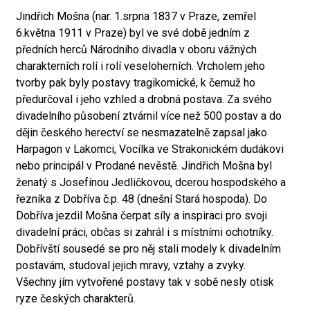
Jindřich Mošna (nar. 1.srpna 1837 v Praze, zemřel
6.května 1911 v Praze) byl ve své době jedním z
předních herců Národního divadla v oboru vážných
charakterních rolí i rolí veseloherních. Vrcholem jeho
tvorby pak byly postavy tragikomické, k čemuž ho
předurčoval i jeho vzhled a drobná postava. Za svého
divadelního působení ztvárnil více než 500 postav a do
dějin českého herectví se nesmazatelně zapsal jako
Harpagon v Lakomci, Vocílka ve Strakonickém dudákovi
nebo principál v Prodané nevěstě. Jindřich Mošna byl
ženatý s Josefínou Jedličkovou, dcerou hospodského a
řezníka z Dobříva č.p. 48 (dnešní Stará hospoda). Do
Dobříva jezdil Mošna čerpat síly a inspiraci pro svoji
divadelní práci, občas si zahrál i s místními ochotníky.
Dobřívští sousedé se pro něj stali modely k divadelním
postavám, studoval jejich mravy, vztahy a zvyky.
Všechny jím vytvořené postavy tak v sobě nesly otisk
ryze českých charakterů.