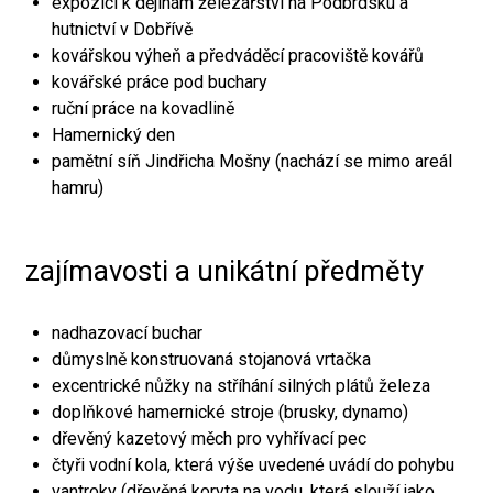
expozici k dějinám železářství na Podbrdsku a
hutnictví v Dobřívě
kovářskou výheň a předváděcí pracoviště kovářů
kovářské práce pod buchary
ruční práce na kovadlině
Hamernický den
pamětní síň Jindřicha Mošny (nachází se mimo areál
hamru)
zajímavosti a unikátní předměty
nadhazovací buchar
důmyslně konstruovaná stojanová vrtačka
excentrické nůžky na stříhání silných plátů železa
doplňkové hamernické stroje (brusky, dynamo)
dřevěný kazetový měch pro vyhřívací pec
čtyři vodní kola, která výše uvedené uvádí do pohybu
vantroky (dřevěná koryta na vodu, která slouží jako