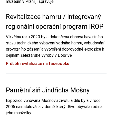
muzeum v Plzni ji spravuje.
Revitalizace hamru / integrovaný
regionální operační program IROP
V květnu roku 2020 byla dokončena obnova havarijního
stavu technického vybavení vodního hamru, vybudování
provozního zázemí a vytvoření doprovodné expozice k
dějinám železářské výroby v Dobřívě.
Průběh revitalizace na facebooku
Pamětní síň Jindřicha Mošny
Expozice věnovaná Mošnovu životu a dílu byla v roce
2005 nainstalována v domě, který dříve obývala rodina
jeho manželky.