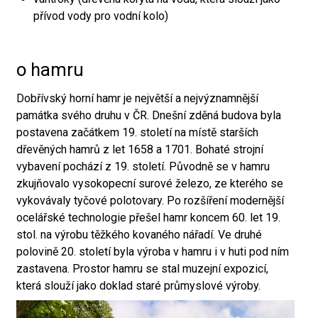
přívod vody pro vodní kolo)
o hamru
Dobřívský horní hamr je největší a nejvýznamnější
památka svého druhu v ČR. Dnešní zděná budova byla
postavena začátkem 19. století na místě starších
dřevěných hamrů z let 1658 a 1701. Bohaté strojní
vybavení pochází z 19. století. Původně se v hamru
zkujňovalo vysokopecní surové železo, ze kterého se
vykovávaly tyčové polotovary. Po rozšíření modernější
ocelářské technologie přešel hamr koncem 60. let 19.
stol. na výrobu těžkého kovaného nářadí. Ve druhé
polovině 20. století byla výroba v hamru i v huti pod ním
zastavena. Prostor hamru se stal muzejní expozicí,
která slouží jako doklad staré průmyslové výroby.