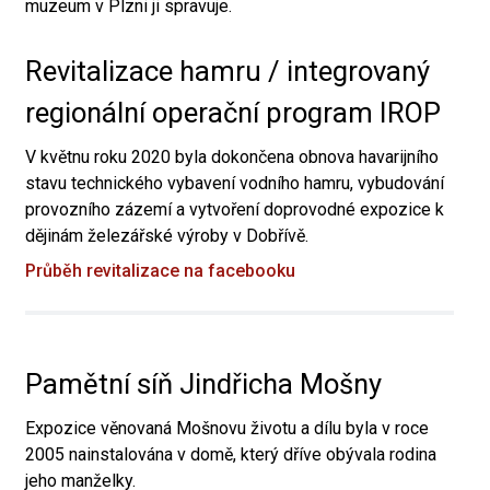
muzeum v Plzni ji spravuje.
Revitalizace hamru / integrovaný
regionální operační program IROP
V květnu roku 2020 byla dokončena obnova havarijního
stavu technického vybavení vodního hamru, vybudování
provozního zázemí a vytvoření doprovodné expozice k
dějinám železářské výroby v Dobřívě.
Průběh revitalizace na facebooku
Pamětní síň Jindřicha Mošny
Expozice věnovaná Mošnovu životu a dílu byla v roce
2005 nainstalována v domě, který dříve obývala rodina
jeho manželky.