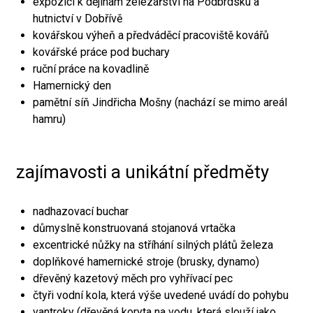
expozici k dějinám železářství na Podbrdsku a
hutnictví v Dobřívě
kovářskou výheň a předváděcí pracoviště kovářů
kovářské práce pod buchary
ruční práce na kovadlině
Hamernický den
pamětní síň Jindřicha Mošny (nachází se mimo areál
hamru)
zajímavosti a unikátní předměty
nadhazovací buchar
důmyslně konstruovaná stojanová vrtačka
excentrické nůžky na stříhání silných plátů železa
doplňkové hamernické stroje (brusky, dynamo)
dřevěný kazetový měch pro vyhřívací pec
čtyři vodní kola, která výše uvedené uvádí do pohybu
vantroky (dřevěná koryta na vodu, která slouží jako