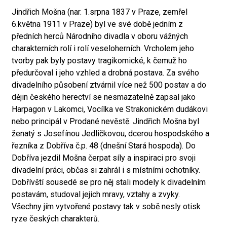
Jindřich Mošna (nar. 1.srpna 1837 v Praze, zemřel
6.května 1911 v Praze) byl ve své době jedním z
předních herců Národního divadla v oboru vážných
charakterních rolí i rolí veseloherních. Vrcholem jeho
tvorby pak byly postavy tragikomické, k čemuž ho
předurčoval i jeho vzhled a drobná postava. Za svého
divadelního působení ztvárnil více než 500 postav a do
dějin českého herectví se nesmazatelně zapsal jako
Harpagon v Lakomci, Vocílka ve Strakonickém dudákovi
nebo principál v Prodané nevěstě. Jindřich Mošna byl
ženatý s Josefínou Jedličkovou, dcerou hospodského a
řezníka z Dobříva č.p. 48 (dnešní Stará hospoda). Do
Dobříva jezdil Mošna čerpat síly a inspiraci pro svoji
divadelní práci, občas si zahrál i s místními ochotníky.
Dobřívští sousedé se pro něj stali modely k divadelním
postavám, studoval jejich mravy, vztahy a zvyky.
Všechny jím vytvořené postavy tak v sobě nesly otisk
ryze českých charakterů.