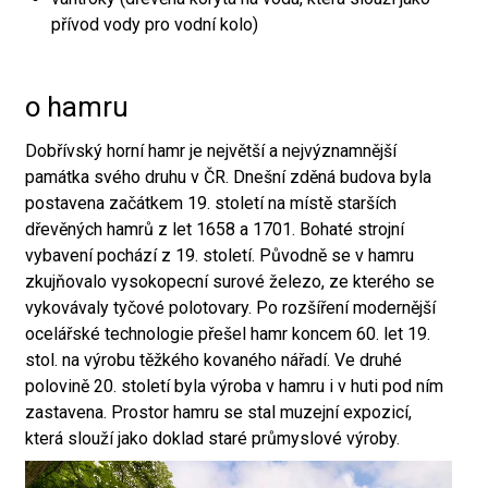
přívod vody pro vodní kolo)
o hamru
Dobřívský horní hamr je největší a nejvýznamnější
památka svého druhu v ČR. Dnešní zděná budova byla
postavena začátkem 19. století na místě starších
dřevěných hamrů z let 1658 a 1701. Bohaté strojní
vybavení pochází z 19. století. Původně se v hamru
zkujňovalo vysokopecní surové železo, ze kterého se
vykovávaly tyčové polotovary. Po rozšíření modernější
ocelářské technologie přešel hamr koncem 60. let 19.
stol. na výrobu těžkého kovaného nářadí. Ve druhé
polovině 20. století byla výroba v hamru i v huti pod ním
zastavena. Prostor hamru se stal muzejní expozicí,
která slouží jako doklad staré průmyslové výroby.