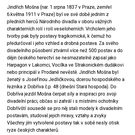
Jindřich Mošna (nar. 1.srpna 1837 v Praze, zemřel
6.května 1911 v Praze) byl ve své době jedním z
předních herců Národního divadla v oboru vážných
charakterních rolí i rolí veseloherních. Vrcholem jeho
tvorby pak byly postavy tragikomické, k čemuž ho
předurčoval i jeho vzhled a drobná postava. Za svého
divadelního působení ztvárnil více než 500 postav a do
dějin českého herectví se nesmazatelně zapsal jako
Harpagon v Lakomci, Vocílka ve Strakonickém dudákovi
nebo principál v Prodané nevěstě. Jindřich Mošna byl
ženatý s Josefínou Jedličkovou, dcerou hospodského a
řezníka z Dobříva č.p. 48 (dnešní Stará hospoda). Do
Dobříva jezdil Mošna čerpat síly a inspiraci pro svoji
divadelní práci, občas si zahrál i s místními ochotníky.
Dobřívští sousedé se pro něj stali modely k divadelním
postavám, studoval jejich mravy, vztahy a zvyky.
Všechny jím vytvořené postavy tak v sobě nesly otisk
ryze českých charakterů.