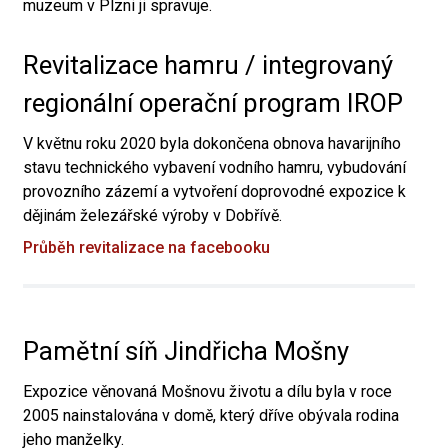
muzeum v Plzni ji spravuje.
Revitalizace hamru / integrovaný
regionální operační program IROP
V květnu roku 2020 byla dokončena obnova havarijního
stavu technického vybavení vodního hamru, vybudování
provozního zázemí a vytvoření doprovodné expozice k
dějinám železářské výroby v Dobřívě.
Průběh revitalizace na facebooku
Pamětní síň Jindřicha Mošny
Expozice věnovaná Mošnovu životu a dílu byla v roce
2005 nainstalována v domě, který dříve obývala rodina
jeho manželky.