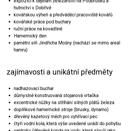
expozici k dějinám železářství na Podbrdsku a
hutnictví v Dobřívě
kovářskou výheň a předváděcí pracoviště kovářů
kovářské práce pod buchary
ruční práce na kovadlině
Hamernický den
pamětní síň Jindřicha Mošny (nachází se mimo areál
hamru)
zajímavosti a unikátní předměty
nadhazovací buchar
důmyslně konstruovaná stojanová vrtačka
excentrické nůžky na stříhání silných plátů železa
doplňkové hamernické stroje (brusky, dynamo)
dřevěný kazetový měch pro vyhřívací pec
čtyři vodní kola, která výše uvedené uvádí do pohybu
vantroky (dřevěná koryta na vodu, která slouží jako