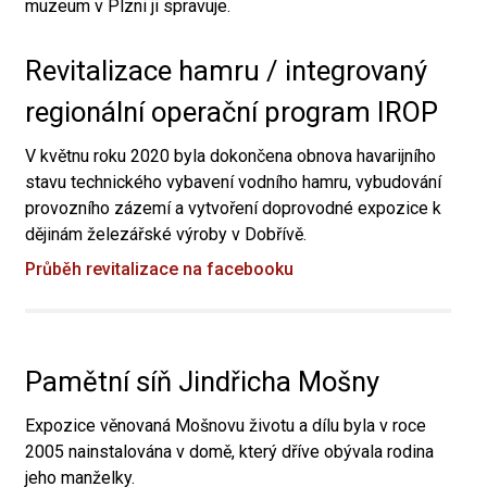
muzeum v Plzni ji spravuje.
Revitalizace hamru / integrovaný
regionální operační program IROP
V květnu roku 2020 byla dokončena obnova havarijního
stavu technického vybavení vodního hamru, vybudování
provozního zázemí a vytvoření doprovodné expozice k
dějinám železářské výroby v Dobřívě.
Průběh revitalizace na facebooku
Pamětní síň Jindřicha Mošny
Expozice věnovaná Mošnovu životu a dílu byla v roce
2005 nainstalována v domě, který dříve obývala rodina
jeho manželky.