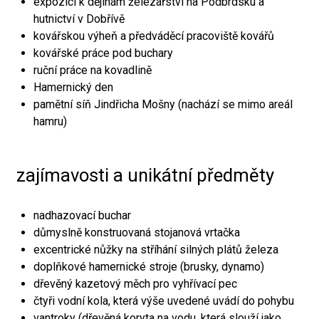
expozici k dějinám železářství na Podbrdsku a
hutnictví v Dobřívě
kovářskou výheň a předváděcí pracoviště kovářů
kovářské práce pod buchary
ruční práce na kovadlině
Hamernický den
pamětní síň Jindřicha Mošny (nachází se mimo areál
hamru)
zajímavosti a unikátní předměty
nadhazovací buchar
důmyslně konstruovaná stojanová vrtačka
excentrické nůžky na stříhání silných plátů železa
doplňkové hamernické stroje (brusky, dynamo)
dřevěný kazetový měch pro vyhřívací pec
čtyři vodní kola, která výše uvedené uvádí do pohybu
vantroky (dřevěná koryta na vodu, která slouží jako