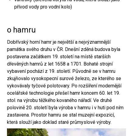
přívod vody pro vodní kolo)
o hamru
Dobřívský horní hamr je největší a nejvýznamnější
památka svého druhu v ČR. Dnešní zděná budova byla
postavena začátkem 19. století na místě starších
dřevěných hamrů z let 1658 a 1701. Bohaté strojní
vybavení pochází z 19. století. Původně se v hamru
zkujňovalo vysokopecní surové železo, ze kterého se
vykovávaly tyčové polotovary. Po rozšíření modernější
ocelářské technologie přešel hamr koncem 60. let 19.
stol. na výrobu těžkého kovaného nářadí. Ve druhé
polovině 20. století byla výroba v hamru i v huti pod ním
zastavena. Prostor hamru se stal muzejní expozicí,
která slouží jako doklad staré průmyslové výroby.