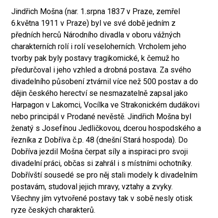
Jindřich Mošna (nar. 1.srpna 1837 v Praze, zemřel
6.května 1911 v Praze) byl ve své době jedním z
předních herců Národního divadla v oboru vážných
charakterních rolí i rolí veseloherních. Vrcholem jeho
tvorby pak byly postavy tragikomické, k čemuž ho
předurčoval i jeho vzhled a drobná postava. Za svého
divadelního působení ztvárnil více než 500 postav a do
dějin českého herectví se nesmazatelně zapsal jako
Harpagon v Lakomci, Vocílka ve Strakonickém dudákovi
nebo principál v Prodané nevěstě. Jindřich Mošna byl
ženatý s Josefínou Jedličkovou, dcerou hospodského a
řezníka z Dobříva č.p. 48 (dnešní Stará hospoda). Do
Dobříva jezdil Mošna čerpat síly a inspiraci pro svoji
divadelní práci, občas si zahrál i s místními ochotníky.
Dobřívští sousedé se pro něj stali modely k divadelním
postavám, studoval jejich mravy, vztahy a zvyky.
Všechny jím vytvořené postavy tak v sobě nesly otisk
ryze českých charakterů.