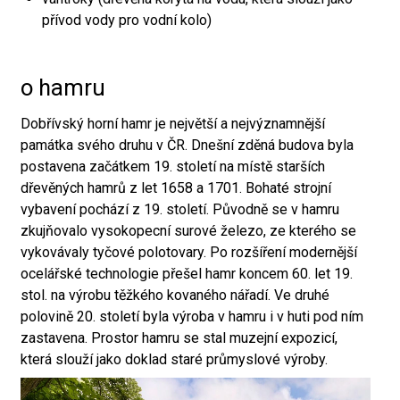
přívod vody pro vodní kolo)
o hamru
Dobřívský horní hamr je největší a nejvýznamnější
památka svého druhu v ČR. Dnešní zděná budova byla
postavena začátkem 19. století na místě starších
dřevěných hamrů z let 1658 a 1701. Bohaté strojní
vybavení pochází z 19. století. Původně se v hamru
zkujňovalo vysokopecní surové železo, ze kterého se
vykovávaly tyčové polotovary. Po rozšíření modernější
ocelářské technologie přešel hamr koncem 60. let 19.
stol. na výrobu těžkého kovaného nářadí. Ve druhé
polovině 20. století byla výroba v hamru i v huti pod ním
zastavena. Prostor hamru se stal muzejní expozicí,
která slouží jako doklad staré průmyslové výroby.