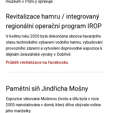
muzeum v Plzni ji spravuje.
Revitalizace hamru / integrovaný
regionální operační program IROP
V květnu roku 2020 byla dokončena obnova havarijního
stavu technického vybavení vodního hamru, vybudování
provozního zázemí a vytvoření doprovodné expozice k
dějinám železářské výroby v Dobřívě.
Průběh revitalizace na facebooku
Pamětní síň Jindřicha Mošny
Expozice věnovaná Mošnovu životu a dílu byla v roce
2005 nainstalována v domě, který dříve obývala rodina
jeho manželky.