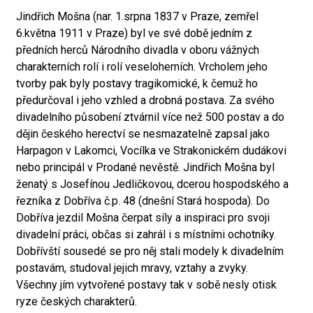
Jindřich Mošna (nar. 1.srpna 1837 v Praze, zemřel
6.května 1911 v Praze) byl ve své době jedním z
předních herců Národního divadla v oboru vážných
charakterních rolí i rolí veseloherních. Vrcholem jeho
tvorby pak byly postavy tragikomické, k čemuž ho
předurčoval i jeho vzhled a drobná postava. Za svého
divadelního působení ztvárnil více než 500 postav a do
dějin českého herectví se nesmazatelně zapsal jako
Harpagon v Lakomci, Vocílka ve Strakonickém dudákovi
nebo principál v Prodané nevěstě. Jindřich Mošna byl
ženatý s Josefínou Jedličkovou, dcerou hospodského a
řezníka z Dobříva č.p. 48 (dnešní Stará hospoda). Do
Dobříva jezdil Mošna čerpat síly a inspiraci pro svoji
divadelní práci, občas si zahrál i s místními ochotníky.
Dobřívští sousedé se pro něj stali modely k divadelním
postavám, studoval jejich mravy, vztahy a zvyky.
Všechny jím vytvořené postavy tak v sobě nesly otisk
ryze českých charakterů.