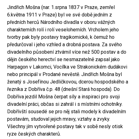
Jindřich Mošna (nar. 1.srpna 1837 v Praze, zemřel
6.května 1911 v Praze) byl ve své době jedním z
předních herců Národního divadla v oboru vážných
charakterních rolí i rolí veseloherních. Vrcholem jeho
tvorby pak byly postavy tragikomické, k čemuž ho
předurčoval i jeho vzhled a drobná postava. Za svého
divadelního působení ztvárnil více než 500 postav a do
dějin českého herectví se nesmazatelně zapsal jako
Harpagon v Lakomci, Vocílka ve Strakonickém dudákovi
nebo principál v Prodané nevěstě. Jindřich Mošna byl
ženatý s Josefínou Jedličkovou, dcerou hospodského a
řezníka z Dobříva č.p. 48 (dnešní Stará hospoda). Do
Dobříva jezdil Mošna čerpat síly a inspiraci pro svoji
divadelní práci, občas si zahrál i s místními ochotníky.
Dobřívští sousedé se pro něj stali modely k divadelním
postavám, studoval jejich mravy, vztahy a zvyky.
Všechny jím vytvořené postavy tak v sobě nesly otisk
ryze českých charakterů.