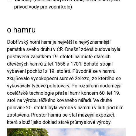
přívod vody pro vodní kolo)
o hamru
Dobřívský horní hamr je největší a nejvýznamnější
památka svého druhu v ČR. Dnešní zděná budova byla
postavena začátkem 19. století na místě starších
dřevěných hamrů z let 1658 a 1701. Bohaté strojní
vybavení pochází z 19. století. Původně se v hamru
zkujňovalo vysokopecní surové železo, ze kterého se
vykovávaly tyčové polotovary. Po rozšíření modernější
ocelářské technologie přešel hamr koncem 60. let 19.
stol. na výrobu těžkého kovaného nářadí. Ve druhé
polovině 20. století byla výroba v hamru i v huti pod ním
zastavena. Prostor hamru se stal muzejní expozicí,
která slouží jako doklad staré průmyslové výroby.