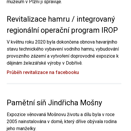
muzeum v Plzni ji spravuje.
Revitalizace hamru / integrovaný
regionální operační program IROP
V květnu roku 2020 byla dokončena obnova havarijního
stavu technického vybavení vodního hamru, vybudování
provozního zázemí a vytvoření doprovodné expozice k
dějinám železářské výroby v Dobřívě.
Průběh revitalizace na facebooku
Pamětní síň Jindřicha Mošny
Expozice věnovaná Mošnovu životu a dílu byla v roce
2005 nainstalována v domě, který dříve obývala rodina
jeho manželky.