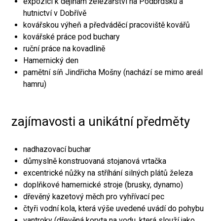
expozici k dějinám železářství na Podbrdsku a
hutnictví v Dobřívě
kovářskou výheň a předváděcí pracoviště kovářů
kovářské práce pod buchary
ruční práce na kovadlině
Hamernický den
pamětní síň Jindřicha Mošny (nachází se mimo areál
hamru)
zajímavosti a unikátní předměty
nadhazovací buchar
důmyslně konstruovaná stojanová vrtačka
excentrické nůžky na stříhání silných plátů železa
doplňkové hamernické stroje (brusky, dynamo)
dřevěný kazetový měch pro vyhřívací pec
čtyři vodní kola, která výše uvedené uvádí do pohybu
vantroky (dřevěná koryta na vodu, která slouží jako