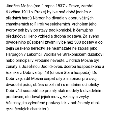
Jindřich Mošna (nar. 1.srpna 1837 v Praze, zemřel
6.května 1911 v Praze) byl ve své době jedním z
předních herců Národního divadla v oboru vážných
charakterních rolí i rolí veseloherních. Vrcholem jeho
tvorby pak byly postavy tragikomické, k čemuž ho
předurčoval i jeho vzhled a drobná postava. Za svého
divadelního působení ztvárnil více než 500 postav a do
dějin českého herectví se nesmazatelně zapsal jako
Harpagon v Lakomci, Vocílka ve Strakonickém dudákovi
nebo principál v Prodané nevěstě. Jindřich Mošna byl
ženatý s Josefínou Jedličkovou, dcerou hospodského a
řezníka z Dobříva č.p. 48 (dnešní Stará hospoda). Do
Dobříva jezdil Mošna čerpat síly a inspiraci pro svoji
divadelní práci, občas si zahrál i s místními ochotníky.
Dobřívští sousedé se pro něj stali modely k divadelním
postavám, studoval jejich mravy, vztahy a zvyky.
Všechny jím vytvořené postavy tak v sobě nesly otisk
ryze českých charakterů.