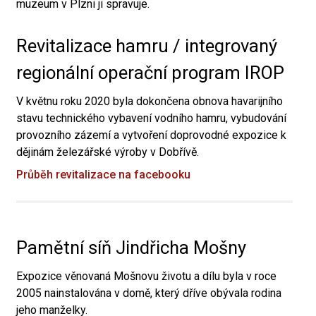
muzeum v Plzni ji spravuje.
Revitalizace hamru / integrovaný
regionální operační program IROP
V květnu roku 2020 byla dokončena obnova havarijního
stavu technického vybavení vodního hamru, vybudování
provozního zázemí a vytvoření doprovodné expozice k
dějinám železářské výroby v Dobřívě.
Průběh revitalizace na facebooku
Pamětní síň Jindřicha Mošny
Expozice věnovaná Mošnovu životu a dílu byla v roce
2005 nainstalována v domě, který dříve obývala rodina
jeho manželky.