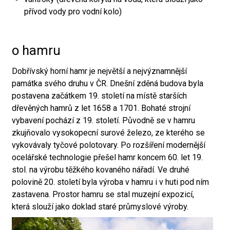
přívod vody pro vodní kolo)
o hamru
Dobřívský horní hamr je největší a nejvýznamnější
památka svého druhu v ČR. Dnešní zděná budova byla
postavena začátkem 19. století na místě starších
dřevěných hamrů z let 1658 a 1701. Bohaté strojní
vybavení pochází z 19. století. Původně se v hamru
zkujňovalo vysokopecní surové železo, ze kterého se
vykovávaly tyčové polotovary. Po rozšíření modernější
ocelářské technologie přešel hamr koncem 60. let 19.
stol. na výrobu těžkého kovaného nářadí. Ve druhé
polovině 20. století byla výroba v hamru i v huti pod ním
zastavena. Prostor hamru se stal muzejní expozicí,
která slouží jako doklad staré průmyslové výroby.