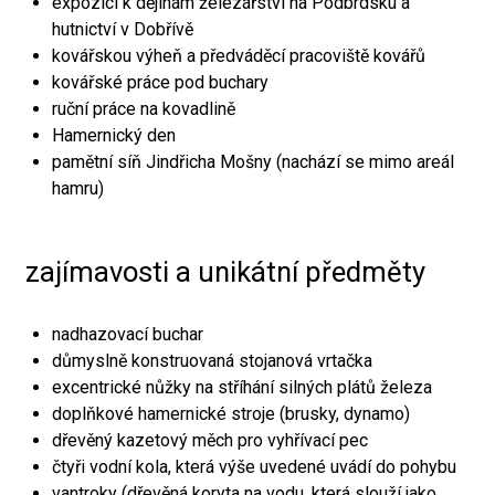
expozici k dějinám železářství na Podbrdsku a
hutnictví v Dobřívě
kovářskou výheň a předváděcí pracoviště kovářů
kovářské práce pod buchary
ruční práce na kovadlině
Hamernický den
pamětní síň Jindřicha Mošny (nachází se mimo areál
hamru)
zajímavosti a unikátní předměty
nadhazovací buchar
důmyslně konstruovaná stojanová vrtačka
excentrické nůžky na stříhání silných plátů železa
doplňkové hamernické stroje (brusky, dynamo)
dřevěný kazetový měch pro vyhřívací pec
čtyři vodní kola, která výše uvedené uvádí do pohybu
vantroky (dřevěná koryta na vodu, která slouží jako