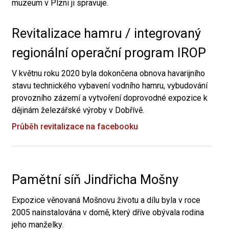
muzeum v Plzni ji spravuje.
Revitalizace hamru / integrovaný
regionální operační program IROP
V květnu roku 2020 byla dokončena obnova havarijního
stavu technického vybavení vodního hamru, vybudování
provozního zázemí a vytvoření doprovodné expozice k
dějinám železářské výroby v Dobřívě.
Průběh revitalizace na facebooku
Pamětní síň Jindřicha Mošny
Expozice věnovaná Mošnovu životu a dílu byla v roce
2005 nainstalována v domě, který dříve obývala rodina
jeho manželky.