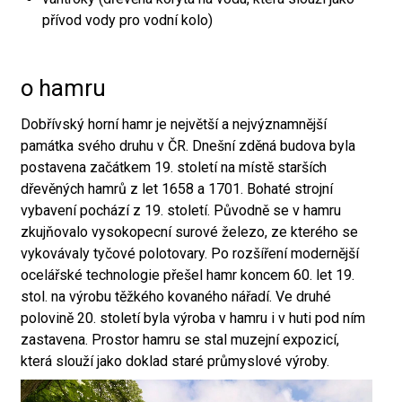
přívod vody pro vodní kolo)
o hamru
Dobřívský horní hamr je největší a nejvýznamnější
památka svého druhu v ČR. Dnešní zděná budova byla
postavena začátkem 19. století na místě starších
dřevěných hamrů z let 1658 a 1701. Bohaté strojní
vybavení pochází z 19. století. Původně se v hamru
zkujňovalo vysokopecní surové železo, ze kterého se
vykovávaly tyčové polotovary. Po rozšíření modernější
ocelářské technologie přešel hamr koncem 60. let 19.
stol. na výrobu těžkého kovaného nářadí. Ve druhé
polovině 20. století byla výroba v hamru i v huti pod ním
zastavena. Prostor hamru se stal muzejní expozicí,
která slouží jako doklad staré průmyslové výroby.