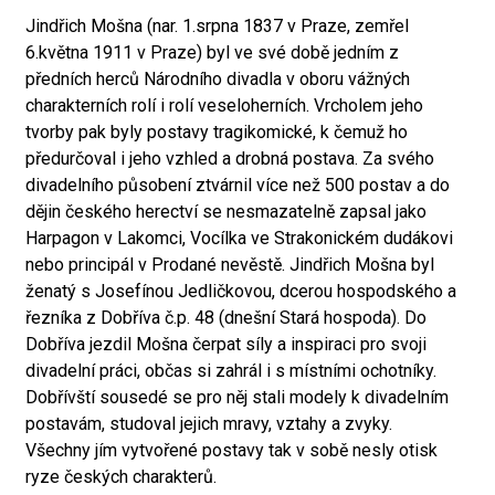
Jindřich Mošna (nar. 1.srpna 1837 v Praze, zemřel
6.května 1911 v Praze) byl ve své době jedním z
předních herců Národního divadla v oboru vážných
charakterních rolí i rolí veseloherních. Vrcholem jeho
tvorby pak byly postavy tragikomické, k čemuž ho
předurčoval i jeho vzhled a drobná postava. Za svého
divadelního působení ztvárnil více než 500 postav a do
dějin českého herectví se nesmazatelně zapsal jako
Harpagon v Lakomci, Vocílka ve Strakonickém dudákovi
nebo principál v Prodané nevěstě. Jindřich Mošna byl
ženatý s Josefínou Jedličkovou, dcerou hospodského a
řezníka z Dobříva č.p. 48 (dnešní Stará hospoda). Do
Dobříva jezdil Mošna čerpat síly a inspiraci pro svoji
divadelní práci, občas si zahrál i s místními ochotníky.
Dobřívští sousedé se pro něj stali modely k divadelním
postavám, studoval jejich mravy, vztahy a zvyky.
Všechny jím vytvořené postavy tak v sobě nesly otisk
ryze českých charakterů.