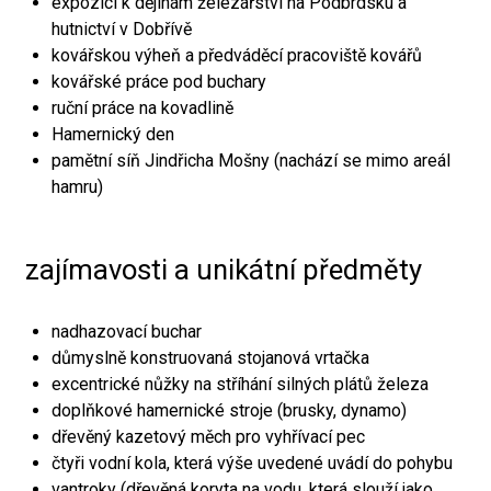
expozici k dějinám železářství na Podbrdsku a
hutnictví v Dobřívě
kovářskou výheň a předváděcí pracoviště kovářů
kovářské práce pod buchary
ruční práce na kovadlině
Hamernický den
pamětní síň Jindřicha Mošny (nachází se mimo areál
hamru)
zajímavosti a unikátní předměty
nadhazovací buchar
důmyslně konstruovaná stojanová vrtačka
excentrické nůžky na stříhání silných plátů železa
doplňkové hamernické stroje (brusky, dynamo)
dřevěný kazetový měch pro vyhřívací pec
čtyři vodní kola, která výše uvedené uvádí do pohybu
vantroky (dřevěná koryta na vodu, která slouží jako