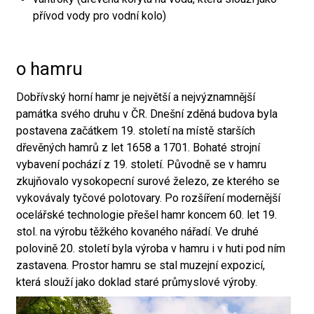
přívod vody pro vodní kolo)
o hamru
Dobřívský horní hamr je největší a nejvýznamnější
památka svého druhu v ČR. Dnešní zděná budova byla
postavena začátkem 19. století na místě starších
dřevěných hamrů z let 1658 a 1701. Bohaté strojní
vybavení pochází z 19. století. Původně se v hamru
zkujňovalo vysokopecní surové železo, ze kterého se
vykovávaly tyčové polotovary. Po rozšíření modernější
ocelářské technologie přešel hamr koncem 60. let 19.
stol. na výrobu těžkého kovaného nářadí. Ve druhé
polovině 20. století byla výroba v hamru i v huti pod ním
zastavena. Prostor hamru se stal muzejní expozicí,
která slouží jako doklad staré průmyslové výroby.