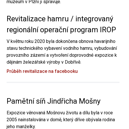
muzeum v Plzni ji spravuje.
Revitalizace hamru / integrovaný
regionální operační program IROP
V květnu roku 2020 byla dokončena obnova havarijního
stavu technického vybavení vodního hamru, vybudování
provozního zázemí a vytvoření doprovodné expozice k
dějinám železářské výroby v Dobřívě.
Průběh revitalizace na facebooku
Pamětní síň Jindřicha Mošny
Expozice věnovaná Mošnovu životu a dílu byla v roce
2005 nainstalována v domě, který dříve obývala rodina
jeho manželky.