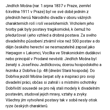
Jindřich Mošna (nar. 1.srpna 1837 v Praze, zemřel
6.května 1911 v Praze) byl ve své době jedním z
předních herců Národního divadla v oboru vážných
charakterních rolí i rolí veseloherních. Vrcholem jeho
tvorby pak byly postavy tragikomické, k čemuž ho
předurčoval i jeho vzhled a drobná postava. Za svého
divadelního působení ztvárnil více než 500 postav a do
dějin českého herectví se nesmazatelně zapsal jako
Harpagon v Lakomci, Vocílka ve Strakonickém dudákovi
nebo principál v Prodané nevěstě. Jindřich Mošna byl
ženatý s Josefínou Jedličkovou, dcerou hospodského a
řezníka z Dobříva č.p. 48 (dnešní Stará hospoda). Do
Dobříva jezdil Mošna čerpat síly a inspiraci pro svoji
divadelní práci, občas si zahrál i s místními ochotníky.
Dobřívští sousedé se pro něj stali modely k divadelním
postavám, studoval jejich mravy, vztahy a zvyky.
Všechny jím vytvořené postavy tak v sobě nesly otisk
ryze českých charakterů.