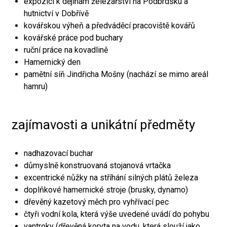
expozici k dějinám železářství na Podbrdsku a
hutnictví v Dobřívě
kovářskou výheň a předváděcí pracoviště kovářů
kovářské práce pod buchary
ruční práce na kovadlině
Hamernický den
pamětní síň Jindřicha Mošny (nachází se mimo areál
hamru)
zajímavosti a unikátní předměty
nadhazovací buchar
důmyslně konstruovaná stojanová vrtačka
excentrické nůžky na stříhání silných plátů železa
doplňkové hamernické stroje (brusky, dynamo)
dřevěný kazetový měch pro vyhřívací pec
čtyři vodní kola, která výše uvedené uvádí do pohybu
vantroky (dřevěná koryta na vodu, která slouží jako