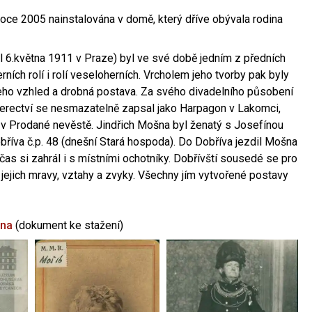
oce 2005 nainstalována v domě, který dříve obývala rodina
l 6.května 1911 v Praze) byl ve své době jedním z předních
ních rolí i rolí veseloherních. Vrcholem jeho tvorby pak byly
jeho vzhled a drobná postava. Za svého divadelního působení
 herectví se nesmazatelně zapsal jako Harpagon v Lakomci,
 v Prodané nevěstě. Jindřich Mošna byl ženatý s Josefínou
říva č.p. 48 (dnešní Stará hospoda). Do Dobříva jezdil Mošna
občas si zahrál i s místními ochotníky. Dobřívští sousedé se pro
 jejich mravy, vztahy a zvyky. Všechny jím vytvořené postavy
šna
(dokument ke stažení)