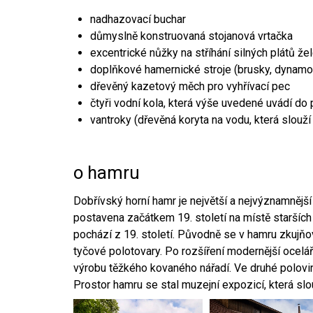
nadhazovací buchar
důmyslně konstruovaná stojanová vrtačka
excentrické nůžky na stříhání silných plátů že
doplňkové hamernické stroje (brusky, dynamo
dřevěný kazetový měch pro vyhřívací pec
čtyři vodní kola, která výše uvedené uvádí do
vantroky (dřevěná koryta na vodu, která slouží
o hamru
Dobřívský horní hamr je největší a nejvýznamněj
postavena začátkem 19. století na místě starších
pochází z 19. století. Původně se v hamru zkujň
tyčové polotovary. Po rozšíření modernější ocelář
výrobu těžkého kovaného nářadí. Ve druhé polovině
Prostor hamru se stal muzejní expozicí, která sl