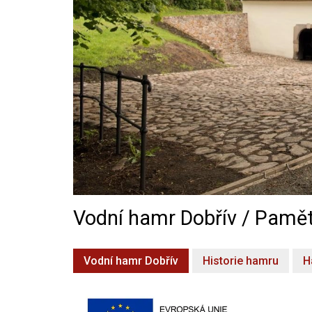
Vodní hamr Dobřív / Pamět
Vodní hamr Dobřív
Historie hamru
H