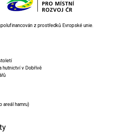
 spolufinancován z prostředků Evropské unie.
toletí
 hutnictví v Dobřívě
ářů
o areál hamru)
ty