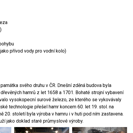
leza
)
 pohybu
 jako přívod vody pro vodní kolo)
ší památka svého druhu v ČR. Dnešní zděná budova byla
 dřevěných hamrů z let 1658 a 1701. Bohaté strojní vybavení
ovalo vysokopecní surové železo, ze kterého se vykovávaly
ské technologie přešel hamr koncem 60. let 19. stol. na
 20. století byla výroba v hamru i v huti pod ním zastavena.
ouží jako doklad staré průmyslové výroby.