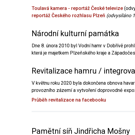
Toulavá kamera - reportáž České televize
(odvy
reportáž Českého rozhlasu Plzeň
(odvysíláno 1
Národní kulturní památka
Dne 8. února 2010 byl Vodní hamr v Dobřívě prohl
která je majetkem Plzeňského kraje a Západočesk
Revitalizace hamru / integrov
V květnu roku 2020 byla dokončena obnova havari
provozního zázemí a vytvoření doprovodné expoz
Průběh revitalizace na facebooku
Pamětní síň Jindřicha Mošny