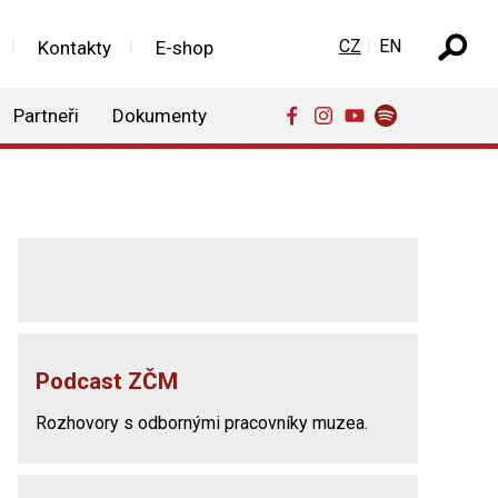
Zvolte jazyk
CZ
EN
Kontakty
E-shop
Partneři
Dokumenty
Podcast ZČM
Rozhovory s odbornými pracovníky muzea.