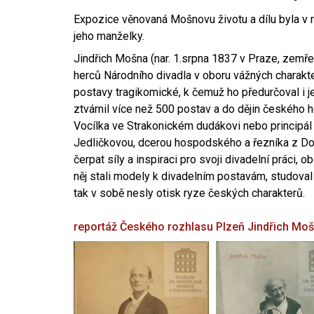
Expozice věnovaná Mošnovu životu a dílu byla v r
jeho manželky.
Jindřich Mošna (nar. 1.srpna 1837 v Praze, zemře
herců Národního divadla v oboru vážných charakter
postavy tragikomické, k čemuž ho předurčoval i 
ztvárnil více než 500 postav a do dějin českého
Vocílka ve Strakonickém dudákovi nebo principál
Jedličkovou, dcerou hospodského a řezníka z Dob
čerpat síly a inspiraci pro svoji divadelní práci, 
něj stali modely k divadelním postavám, studoval
tak v sobě nesly otisk ryze českých charakterů.
reportáž Českého rozhlasu Plzeň
Jindřich Mo