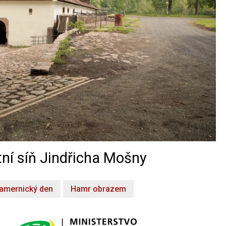
ní síň Jindřicha Mošny
amernický den
Hamr obrazem