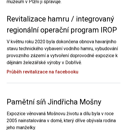
muzeum v Plzni ji spravuje.
Revitalizace hamru / integrovaný
regionální operační program IROP
V květnu roku 2020 byla dokončena obnova havarijního
stavu technického vybavení vodního hamru, vybudování
provozního zázemí a vytvoření doprovodné expozice k
dějinám železářské výroby v Dobřívě.
Průběh revitalizace na facebooku
Pamětní síň Jindřicha Mošny
Expozice věnovaná Mošnovu životu a dílu byla v roce
2005 nainstalována v domě, který dříve obývala rodina
jeho manželky.