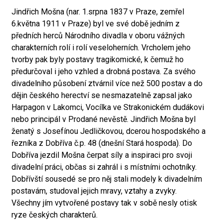
Jindřich Mošna (nar. 1.srpna 1837 v Praze, zemřel
6.května 1911 v Praze) byl ve své době jedním z
předních herců Národního divadla v oboru vážných
charakterních rolí i rolí veseloherních. Vrcholem jeho
tvorby pak byly postavy tragikomické, k čemuž ho
předurčoval i jeho vzhled a drobná postava. Za svého
divadelního působení ztvárnil více než 500 postav a do
dějin českého herectví se nesmazatelně zapsal jako
Harpagon v Lakomci, Vocílka ve Strakonickém dudákovi
nebo principál v Prodané nevěstě. Jindřich Mošna byl
ženatý s Josefínou Jedličkovou, dcerou hospodského a
řezníka z Dobříva č.p. 48 (dnešní Stará hospoda). Do
Dobříva jezdil Mošna čerpat síly a inspiraci pro svoji
divadelní práci, občas si zahrál i s místními ochotníky.
Dobřívští sousedé se pro něj stali modely k divadelním
postavám, studoval jejich mravy, vztahy a zvyky.
Všechny jím vytvořené postavy tak v sobě nesly otisk
ryze českých charakterů.