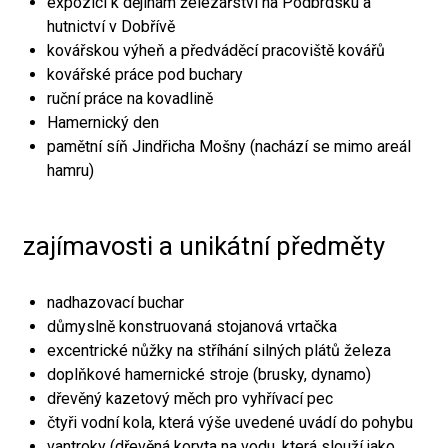
expozici k dějinám železářství na Podbrdsku a
hutnictví v Dobřívě
kovářskou výheň a předváděcí pracoviště kovářů
kovářské práce pod buchary
ruční práce na kovadlině
Hamernický den
pamětní síň Jindřicha Mošny (nachází se mimo areál
hamru)
zajímavosti a unikátní předměty
nadhazovací buchar
důmyslně konstruovaná stojanová vrtačka
excentrické nůžky na stříhání silných plátů železa
doplňkové hamernické stroje (brusky, dynamo)
dřevěný kazetový měch pro vyhřívací pec
čtyři vodní kola, která výše uvedené uvádí do pohybu
vantroky (dřevěná koryta na vodu, která slouží jako