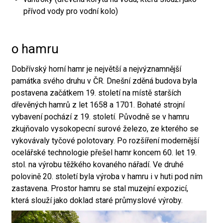
přívod vody pro vodní kolo)
o hamru
Dobřívský horní hamr je největší a nejvýznamnější
památka svého druhu v ČR. Dnešní zděná budova byla
postavena začátkem 19. století na místě starších
dřevěných hamrů z let 1658 a 1701. Bohaté strojní
vybavení pochází z 19. století. Původně se v hamru
zkujňovalo vysokopecní surové železo, ze kterého se
vykovávaly tyčové polotovary. Po rozšíření modernější
ocelářské technologie přešel hamr koncem 60. let 19.
stol. na výrobu těžkého kovaného nářadí. Ve druhé
polovině 20. století byla výroba v hamru i v huti pod ním
zastavena. Prostor hamru se stal muzejní expozicí,
která slouží jako doklad staré průmyslové výroby.