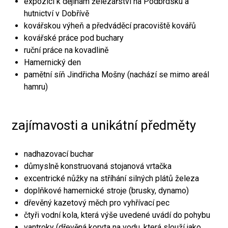
expozici k dějinám železářství na Podbrdsku a
hutnictví v Dobřívě
kovářskou výheň a předváděcí pracoviště kovářů
kovářské práce pod buchary
ruční práce na kovadlině
Hamernický den
pamětní síň Jindřicha Mošny (nachází se mimo areál
hamru)
zajímavosti a unikátní předměty
nadhazovací buchar
důmyslně konstruovaná stojanová vrtačka
excentrické nůžky na stříhání silných plátů železa
doplňkové hamernické stroje (brusky, dynamo)
dřevěný kazetový měch pro vyhřívací pec
čtyři vodní kola, která výše uvedené uvádí do pohybu
vantroky (dřevěná koryta na vodu, která slouží jako