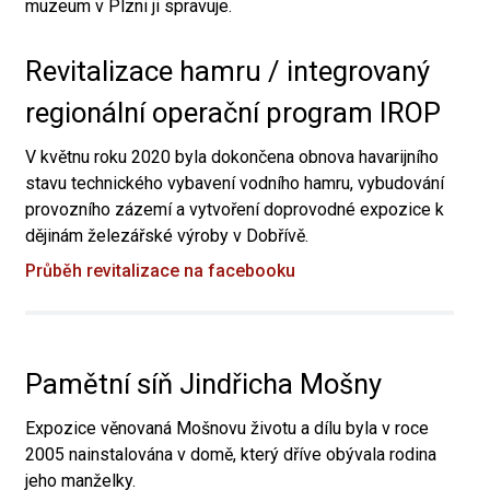
muzeum v Plzni ji spravuje.
Revitalizace hamru / integrovaný
regionální operační program IROP
V květnu roku 2020 byla dokončena obnova havarijního
stavu technického vybavení vodního hamru, vybudování
provozního zázemí a vytvoření doprovodné expozice k
dějinám železářské výroby v Dobřívě.
Průběh revitalizace na facebooku
Pamětní síň Jindřicha Mošny
Expozice věnovaná Mošnovu životu a dílu byla v roce
2005 nainstalována v domě, který dříve obývala rodina
jeho manželky.