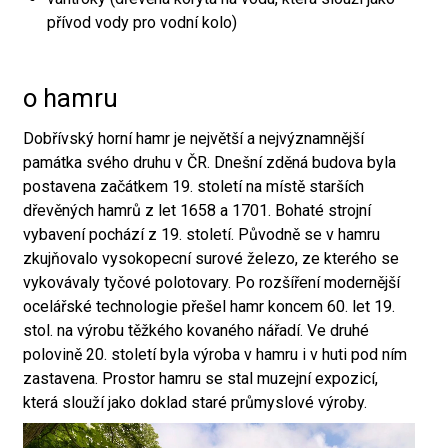
přívod vody pro vodní kolo)
o hamru
Dobřívský horní hamr je největší a nejvýznamnější
památka svého druhu v ČR. Dnešní zděná budova byla
postavena začátkem 19. století na místě starších
dřevěných hamrů z let 1658 a 1701. Bohaté strojní
vybavení pochází z 19. století. Původně se v hamru
zkujňovalo vysokopecní surové železo, ze kterého se
vykovávaly tyčové polotovary. Po rozšíření modernější
ocelářské technologie přešel hamr koncem 60. let 19.
stol. na výrobu těžkého kovaného nářadí. Ve druhé
polovině 20. století byla výroba v hamru i v huti pod ním
zastavena. Prostor hamru se stal muzejní expozicí,
která slouží jako doklad staré průmyslové výroby.