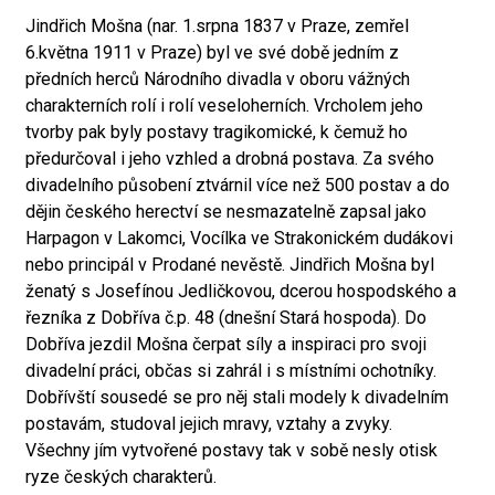
Jindřich Mošna (nar. 1.srpna 1837 v Praze, zemřel
6.května 1911 v Praze) byl ve své době jedním z
předních herců Národního divadla v oboru vážných
charakterních rolí i rolí veseloherních. Vrcholem jeho
tvorby pak byly postavy tragikomické, k čemuž ho
předurčoval i jeho vzhled a drobná postava. Za svého
divadelního působení ztvárnil více než 500 postav a do
dějin českého herectví se nesmazatelně zapsal jako
Harpagon v Lakomci, Vocílka ve Strakonickém dudákovi
nebo principál v Prodané nevěstě. Jindřich Mošna byl
ženatý s Josefínou Jedličkovou, dcerou hospodského a
řezníka z Dobříva č.p. 48 (dnešní Stará hospoda). Do
Dobříva jezdil Mošna čerpat síly a inspiraci pro svoji
divadelní práci, občas si zahrál i s místními ochotníky.
Dobřívští sousedé se pro něj stali modely k divadelním
postavám, studoval jejich mravy, vztahy a zvyky.
Všechny jím vytvořené postavy tak v sobě nesly otisk
ryze českých charakterů.