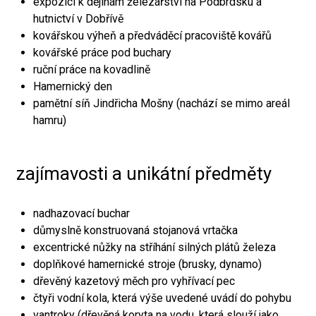
expozici k dějinám železářství na Podbrdsku a
hutnictví v Dobřívě
kovářskou výheň a předváděcí pracoviště kovářů
kovářské práce pod buchary
ruční práce na kovadlině
Hamernický den
pamětní síň Jindřicha Mošny (nachází se mimo areál
hamru)
zajímavosti a unikátní předměty
nadhazovací buchar
důmyslně konstruovaná stojanová vrtačka
excentrické nůžky na stříhání silných plátů železa
doplňkové hamernické stroje (brusky, dynamo)
dřevěný kazetový měch pro vyhřívací pec
čtyři vodní kola, která výše uvedené uvádí do pohybu
vantroky (dřevěná koryta na vodu, která slouží jako