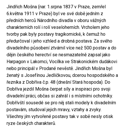
Jindřich Mošna (nar. 1.srpna 1837 v Praze, zemřel
6.května 1911 v Praze) byl ve své době jedním z
předních herců Národního divadla v oboru vážných
charakterních rolí i rolí veseloherních. Vrcholem jeho
tvorby pak byly postavy tragikomické, k čemuž ho
předurčoval i jeho vzhled a drobná postava. Za svého
divadelního působení ztvárnil více než 500 postav a do
dějin českého herectví se nesmazatelně zapsal jako
Harpagon v Lakomci, Vocílka ve Strakonickém dudákovi
nebo principál v Prodané nevěstě. Jindřich Mošna byl
ženatý s Josefínou Jedličkovou, dcerou hospodského a
řezníka z Dobříva č.p. 48 (dnešní Stará hospoda). Do
Dobříva jezdil Mošna čerpat síly a inspiraci pro svoji
divadelní práci, občas si zahrál i s místními ochotníky.
Dobřívští sousedé se pro něj stali modely k divadelním
postavám, studoval jejich mravy, vztahy a zvyky.
Všechny jím vytvořené postavy tak v sobě nesly otisk
ryze českých charakterů.