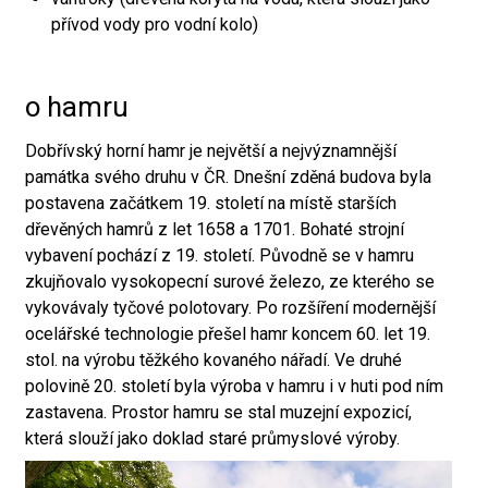
přívod vody pro vodní kolo)
o hamru
Dobřívský horní hamr je největší a nejvýznamnější
památka svého druhu v ČR. Dnešní zděná budova byla
postavena začátkem 19. století na místě starších
dřevěných hamrů z let 1658 a 1701. Bohaté strojní
vybavení pochází z 19. století. Původně se v hamru
zkujňovalo vysokopecní surové železo, ze kterého se
vykovávaly tyčové polotovary. Po rozšíření modernější
ocelářské technologie přešel hamr koncem 60. let 19.
stol. na výrobu těžkého kovaného nářadí. Ve druhé
polovině 20. století byla výroba v hamru i v huti pod ním
zastavena. Prostor hamru se stal muzejní expozicí,
která slouží jako doklad staré průmyslové výroby.