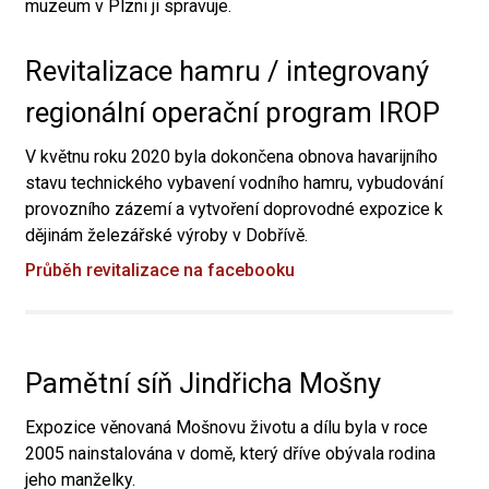
muzeum v Plzni ji spravuje.
Revitalizace hamru / integrovaný
regionální operační program IROP
V květnu roku 2020 byla dokončena obnova havarijního
stavu technického vybavení vodního hamru, vybudování
provozního zázemí a vytvoření doprovodné expozice k
dějinám železářské výroby v Dobřívě.
Průběh revitalizace na facebooku
Pamětní síň Jindřicha Mošny
Expozice věnovaná Mošnovu životu a dílu byla v roce
2005 nainstalována v domě, který dříve obývala rodina
jeho manželky.