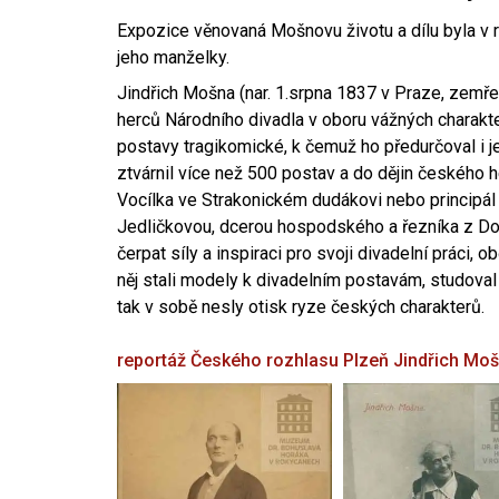
Expozice věnovaná Mošnovu životu a dílu byla v r
jeho manželky.
Jindřich Mošna (nar. 1.srpna 1837 v Praze, zemře
herců Národního divadla v oboru vážných charakter
postavy tragikomické, k čemuž ho předurčoval i 
ztvárnil více než 500 postav a do dějin českého
Vocílka ve Strakonickém dudákovi nebo principál
Jedličkovou, dcerou hospodského a řezníka z Dob
čerpat síly a inspiraci pro svoji divadelní práci, 
něj stali modely k divadelním postavám, studoval
tak v sobě nesly otisk ryze českých charakterů.
reportáž Českého rozhlasu Plzeň
Jindřich Mo