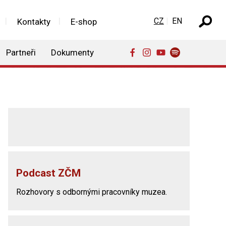
Zvolte jazyk
CZ
EN
Kontakty
E-shop
Partneři
Dokumenty
Podcast ZČM
Rozhovory s odbornými pracovníky muzea.