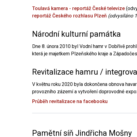
Toulavá kamera - reportáž České televize
(odvy
reportáž Českého rozhlasu Plzeň
(odvysíláno 1
Národní kulturní památka
Dne 8. února 2010 byl Vodní hamr v Dobřívě prohl
která je majetkem Plzeňského kraje a Západočesk
Revitalizace hamru / integrov
V květnu roku 2020 byla dokončena obnova havari
provozního zázemí a vytvoření doprovodné expoz
Průběh revitalizace na facebooku
Pamětní síň Jindřicha Mošny