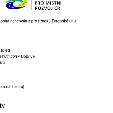
 spolufinancován z prostředků Evropské unie.
toletí
 hutnictví v Dobřívě
ářů
o areál hamru)
ty