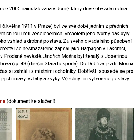
oce 2005 nainstalována v domě, který dříve obývala rodina
l 6.května 1911 v Praze) byl ve své době jedním z předních
ních rolí i rolí veseloherních. Vrcholem jeho tvorby pak byly
jeho vzhled a drobná postava. Za svého divadelního působení
 herectví se nesmazatelně zapsal jako Harpagon v Lakomci,
 v Prodané nevěstě. Jindřich Mošna byl ženatý s Josefínou
říva č.p. 48 (dnešní Stará hospoda). Do Dobříva jezdil Mošna
občas si zahrál i s místními ochotníky. Dobřívští sousedé se pro
 jejich mravy, vztahy a zvyky. Všechny jím vytvořené postavy
šna
(dokument ke stažení)