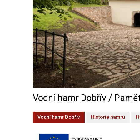
Vodní hamr Dobřív / Pamět
Vodní hamr Dobřív
Historie hamru
H