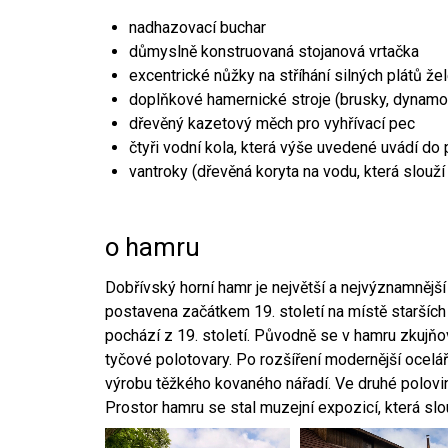
nadhazovací buchar
důmyslně konstruovaná stojanová vrtačka
excentrické nůžky na stříhání silných plátů že
doplňkové hamernické stroje (brusky, dynamo
dřevěný kazetový měch pro vyhřívací pec
čtyři vodní kola, která výše uvedené uvádí do
vantroky (dřevěná koryta na vodu, která slouží
o hamru
Dobřívský horní hamr je největší a nejvýznamněj
postavena začátkem 19. století na místě starších
pochází z 19. století. Původně se v hamru zkujň
tyčové polotovary. Po rozšíření modernější ocelář
výrobu těžkého kovaného nářadí. Ve druhé polovině
Prostor hamru se stal muzejní expozicí, která sl