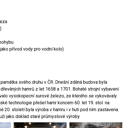
leza
)
 pohybu
 jako přívod vody pro vodní kolo)
ší památka svého druhu v ČR. Dnešní zděná budova byla
 dřevěných hamrů z let 1658 a 1701. Bohaté strojní vybavení
ovalo vysokopecní surové železo, ze kterého se vykovávaly
ské technologie přešel hamr koncem 60. let 19. stol. na
 20. století byla výroba v hamru i v huti pod ním zastavena.
ouží jako doklad staré průmyslové výroby.