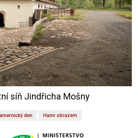
ní síň Jindřicha Mošny
amernický den
Hamr obrazem