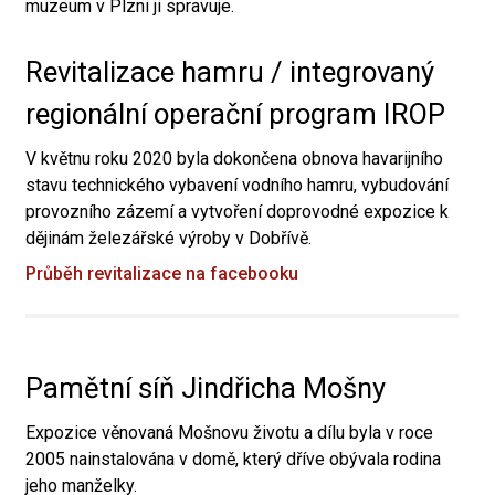
muzeum v Plzni ji spravuje.
Revitalizace hamru / integrovaný
regionální operační program IROP
V květnu roku 2020 byla dokončena obnova havarijního
stavu technického vybavení vodního hamru, vybudování
provozního zázemí a vytvoření doprovodné expozice k
dějinám železářské výroby v Dobřívě.
Průběh revitalizace na facebooku
Pamětní síň Jindřicha Mošny
Expozice věnovaná Mošnovu životu a dílu byla v roce
2005 nainstalována v domě, který dříve obývala rodina
jeho manželky.