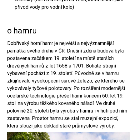
přívod vody pro vodní kolo)
o hamru
Dobřívský horní hamr je největší a nejvýznamnější
památka svého druhu v ČR. Dnešní zděná budova byla
postavena začátkem 19. století na místě starších
dřevěných hamrů z let 1658 a 1701. Bohaté strojní
vybavení pochází z 19. století. Původně se v hamru
zkujňovalo vysokopecní surové železo, ze kterého se
vykovávaly tyčové polotovary. Po rozšíření modernější
ocelářské technologie přešel hamr koncem 60. let 19.
stol. na výrobu těžkého kovaného nářadí. Ve druhé
polovině 20. století byla výroba v hamru i v huti pod ním
zastavena. Prostor hamru se stal muzejní expozicí,
která slouží jako doklad staré průmyslové výroby.