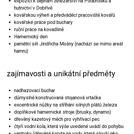
expozici k dějinám železářství na Podbrdsku a
hutnictví v Dobřívě
kovářskou výheň a předváděcí pracoviště kovářů
kovářské práce pod buchary
ruční práce na kovadlině
Hamernický den
pamětní síň Jindřicha Mošny (nachází se mimo areál
hamru)
zajímavosti a unikátní předměty
nadhazovací buchar
důmyslně konstruovaná stojanová vrtačka
excentrické nůžky na stříhání silných plátů železa
doplňkové hamernické stroje (brusky, dynamo)
dřevěný kazetový měch pro vyhřívací pec
čtyři vodní kola, která výše uvedené uvádí do pohybu
vantroky (dřevěná koryta na vodu, která slouží jako