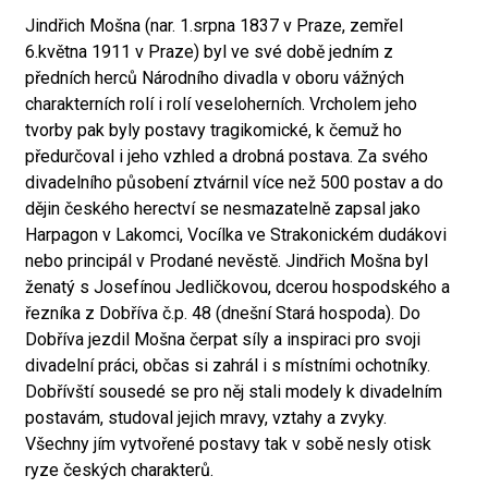
Jindřich Mošna (nar. 1.srpna 1837 v Praze, zemřel
6.května 1911 v Praze) byl ve své době jedním z
předních herců Národního divadla v oboru vážných
charakterních rolí i rolí veseloherních. Vrcholem jeho
tvorby pak byly postavy tragikomické, k čemuž ho
předurčoval i jeho vzhled a drobná postava. Za svého
divadelního působení ztvárnil více než 500 postav a do
dějin českého herectví se nesmazatelně zapsal jako
Harpagon v Lakomci, Vocílka ve Strakonickém dudákovi
nebo principál v Prodané nevěstě. Jindřich Mošna byl
ženatý s Josefínou Jedličkovou, dcerou hospodského a
řezníka z Dobříva č.p. 48 (dnešní Stará hospoda). Do
Dobříva jezdil Mošna čerpat síly a inspiraci pro svoji
divadelní práci, občas si zahrál i s místními ochotníky.
Dobřívští sousedé se pro něj stali modely k divadelním
postavám, studoval jejich mravy, vztahy a zvyky.
Všechny jím vytvořené postavy tak v sobě nesly otisk
ryze českých charakterů.