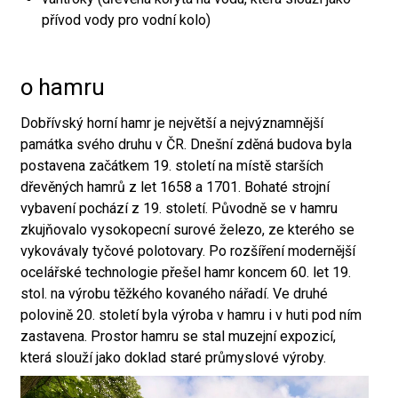
přívod vody pro vodní kolo)
o hamru
Dobřívský horní hamr je největší a nejvýznamnější
památka svého druhu v ČR. Dnešní zděná budova byla
postavena začátkem 19. století na místě starších
dřevěných hamrů z let 1658 a 1701. Bohaté strojní
vybavení pochází z 19. století. Původně se v hamru
zkujňovalo vysokopecní surové železo, ze kterého se
vykovávaly tyčové polotovary. Po rozšíření modernější
ocelářské technologie přešel hamr koncem 60. let 19.
stol. na výrobu těžkého kovaného nářadí. Ve druhé
polovině 20. století byla výroba v hamru i v huti pod ním
zastavena. Prostor hamru se stal muzejní expozicí,
která slouží jako doklad staré průmyslové výroby.