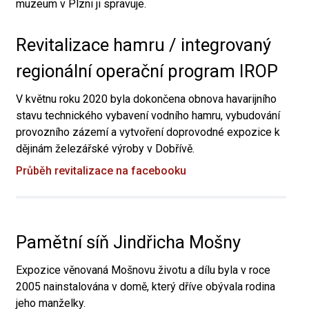
muzeum v Plzni ji spravuje.
Revitalizace hamru / integrovaný
regionální operační program IROP
V květnu roku 2020 byla dokončena obnova havarijního
stavu technického vybavení vodního hamru, vybudování
provozního zázemí a vytvoření doprovodné expozice k
dějinám železářské výroby v Dobřívě.
Průběh revitalizace na facebooku
Pamětní síň Jindřicha Mošny
Expozice věnovaná Mošnovu životu a dílu byla v roce
2005 nainstalována v domě, který dříve obývala rodina
jeho manželky.