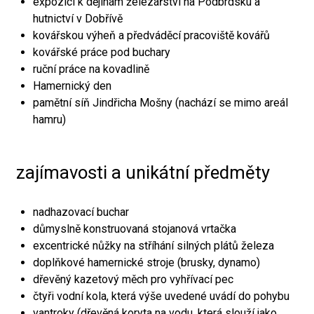
expozici k dějinám železářství na Podbrdsku a
hutnictví v Dobřívě
kovářskou výheň a předváděcí pracoviště kovářů
kovářské práce pod buchary
ruční práce na kovadlině
Hamernický den
pamětní síň Jindřicha Mošny (nachází se mimo areál
hamru)
zajímavosti a unikátní předměty
nadhazovací buchar
důmyslně konstruovaná stojanová vrtačka
excentrické nůžky na stříhání silných plátů železa
doplňkové hamernické stroje (brusky, dynamo)
dřevěný kazetový měch pro vyhřívací pec
čtyři vodní kola, která výše uvedené uvádí do pohybu
vantroky (dřevěná koryta na vodu, která slouží jako