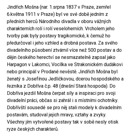
Jindřich Mošna (nar. 1.srpna 1837 v Praze, zemřel
6.května 1911 v Praze) byl ve své době jedním z
předních herců Národního divadla v oboru vážných
charakterních rolí i rolí veseloherních. Vrcholem jeho
tvorby pak byly postavy tragikomické, k čemuž ho
předurčoval i jeho vzhled a drobná postava. Za svého
divadelního působení ztvárnil více než 500 postav a do
dějin českého herectví se nesmazatelně zapsal jako
Harpagon v Lakomci, Vocílka ve Strakonickém dudákovi
nebo principál v Prodané nevěstě. Jindřich Mošna byl
ženatý s Josefínou Jedličkovou, dcerou hospodského a
řezníka z Dobříva č.p. 48 (dnešní Stará hospoda). Do
Dobříva jezdil Mošna čerpat síly a inspiraci pro svoji
divadelní práci, občas si zahrál i s místními ochotníky.
Dobřívští sousedé se pro něj stali modely k divadelním
postavám, studoval jejich mravy, vztahy a zvyky.
Všechny jím vytvořené postavy tak v sobě nesly otisk
ryze českých charakterů.