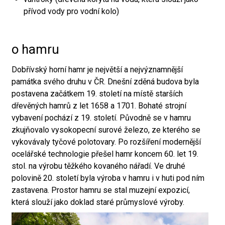
přívod vody pro vodní kolo)
o hamru
Dobřívský horní hamr je největší a nejvýznamnější
památka svého druhu v ČR. Dnešní zděná budova byla
postavena začátkem 19. století na místě starších
dřevěných hamrů z let 1658 a 1701. Bohaté strojní
vybavení pochází z 19. století. Původně se v hamru
zkujňovalo vysokopecní surové železo, ze kterého se
vykovávaly tyčové polotovary. Po rozšíření modernější
ocelářské technologie přešel hamr koncem 60. let 19.
stol. na výrobu těžkého kovaného nářadí. Ve druhé
polovině 20. století byla výroba v hamru i v huti pod ním
zastavena. Prostor hamru se stal muzejní expozicí,
která slouží jako doklad staré průmyslové výroby.