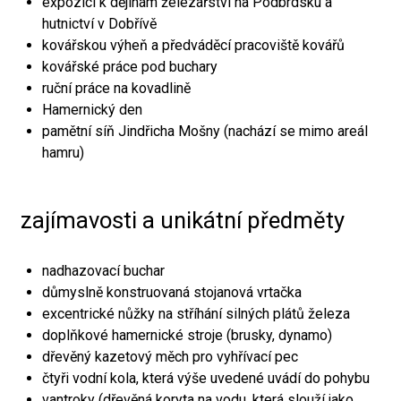
expozici k dějinám železářství na Podbrdsku a
hutnictví v Dobřívě
kovářskou výheň a předváděcí pracoviště kovářů
kovářské práce pod buchary
ruční práce na kovadlině
Hamernický den
pamětní síň Jindřicha Mošny (nachází se mimo areál
hamru)
zajímavosti a unikátní předměty
nadhazovací buchar
důmyslně konstruovaná stojanová vrtačka
excentrické nůžky na stříhání silných plátů železa
doplňkové hamernické stroje (brusky, dynamo)
dřevěný kazetový měch pro vyhřívací pec
čtyři vodní kola, která výše uvedené uvádí do pohybu
vantroky (dřevěná koryta na vodu, která slouží jako