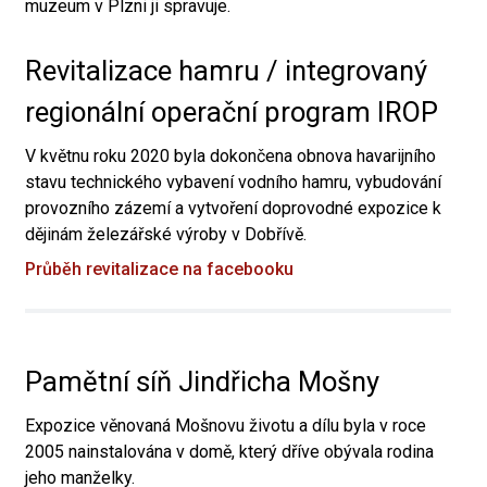
muzeum v Plzni ji spravuje.
Revitalizace hamru / integrovaný
regionální operační program IROP
V květnu roku 2020 byla dokončena obnova havarijního
stavu technického vybavení vodního hamru, vybudování
provozního zázemí a vytvoření doprovodné expozice k
dějinám železářské výroby v Dobřívě.
Průběh revitalizace na facebooku
Pamětní síň Jindřicha Mošny
Expozice věnovaná Mošnovu životu a dílu byla v roce
2005 nainstalována v domě, který dříve obývala rodina
jeho manželky.