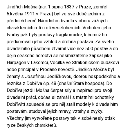
Jindřich Mošna (nar. 1.srpna 1837 v Praze, zemřel
6.května 1911 v Praze) byl ve své době jedním z
předních herců Národního divadla v oboru vážných
charakterních rolí i rolí veseloherních. Vrcholem jeho
tvorby pak byly postavy tragikomické, k čemuž ho
předurčoval i jeho vzhled a drobná postava. Za svého
divadelního působení ztvárnil více než 500 postav a do
dějin českého herectví se nesmazatelně zapsal jako
Harpagon v Lakomci, Vocílka ve Strakonickém dudákovi
nebo principál v Prodané nevěstě. Jindřich Mošna byl
ženatý s Josefínou Jedličkovou, dcerou hospodského a
řezníka z Dobříva č.p. 48 (dnešní Stará hospoda). Do
Dobříva jezdil Mošna čerpat síly a inspiraci pro svoji
divadelní práci, občas si zahrál i s místními ochotníky.
Dobřívští sousedé se pro něj stali modely k divadelním
postavám, studoval jejich mravy, vztahy a zvyky.
Všechny jím vytvořené postavy tak v sobě nesly otisk
ryze českých charakterů.