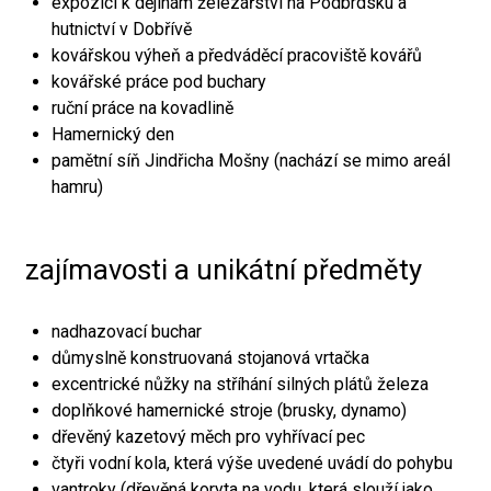
expozici k dějinám železářství na Podbrdsku a
hutnictví v Dobřívě
kovářskou výheň a předváděcí pracoviště kovářů
kovářské práce pod buchary
ruční práce na kovadlině
Hamernický den
pamětní síň Jindřicha Mošny (nachází se mimo areál
hamru)
zajímavosti a unikátní předměty
nadhazovací buchar
důmyslně konstruovaná stojanová vrtačka
excentrické nůžky na stříhání silných plátů železa
doplňkové hamernické stroje (brusky, dynamo)
dřevěný kazetový měch pro vyhřívací pec
čtyři vodní kola, která výše uvedené uvádí do pohybu
vantroky (dřevěná koryta na vodu, která slouží jako