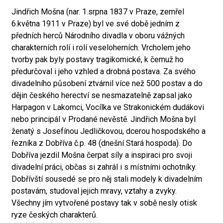
Jindřich Mošna (nar. 1.srpna 1837 v Praze, zemřel
6.května 1911 v Praze) byl ve své době jedním z
předních herců Národního divadla v oboru vážných
charakterních rolí i rolí veseloherních. Vrcholem jeho
tvorby pak byly postavy tragikomické, k čemuž ho
předurčoval i jeho vzhled a drobná postava. Za svého
divadelního působení ztvárnil více než 500 postav a do
dějin českého herectví se nesmazatelně zapsal jako
Harpagon v Lakomci, Vocílka ve Strakonickém dudákovi
nebo principál v Prodané nevěstě. Jindřich Mošna byl
ženatý s Josefínou Jedličkovou, dcerou hospodského a
řezníka z Dobříva č.p. 48 (dnešní Stará hospoda). Do
Dobříva jezdil Mošna čerpat síly a inspiraci pro svoji
divadelní práci, občas si zahrál i s místními ochotníky.
Dobřívští sousedé se pro něj stali modely k divadelním
postavám, studoval jejich mravy, vztahy a zvyky.
Všechny jím vytvořené postavy tak v sobě nesly otisk
ryze českých charakterů.