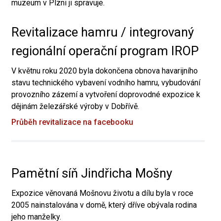
muzeum v Plzni ji spravuje.
Revitalizace hamru / integrovaný
regionální operační program IROP
V květnu roku 2020 byla dokončena obnova havarijního
stavu technického vybavení vodního hamru, vybudování
provozního zázemí a vytvoření doprovodné expozice k
dějinám železářské výroby v Dobřívě.
Průběh revitalizace na facebooku
Pamětní síň Jindřicha Mošny
Expozice věnovaná Mošnovu životu a dílu byla v roce
2005 nainstalována v domě, který dříve obývala rodina
jeho manželky.