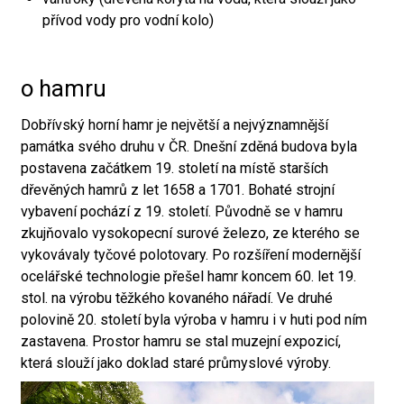
přívod vody pro vodní kolo)
o hamru
Dobřívský horní hamr je největší a nejvýznamnější
památka svého druhu v ČR. Dnešní zděná budova byla
postavena začátkem 19. století na místě starších
dřevěných hamrů z let 1658 a 1701. Bohaté strojní
vybavení pochází z 19. století. Původně se v hamru
zkujňovalo vysokopecní surové železo, ze kterého se
vykovávaly tyčové polotovary. Po rozšíření modernější
ocelářské technologie přešel hamr koncem 60. let 19.
stol. na výrobu těžkého kovaného nářadí. Ve druhé
polovině 20. století byla výroba v hamru i v huti pod ním
zastavena. Prostor hamru se stal muzejní expozicí,
která slouží jako doklad staré průmyslové výroby.