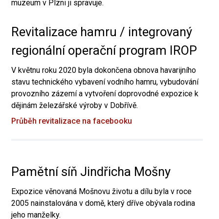
muzeum v Plzni ji spravuje.
Revitalizace hamru / integrovaný
regionální operační program IROP
V květnu roku 2020 byla dokončena obnova havarijního
stavu technického vybavení vodního hamru, vybudování
provozního zázemí a vytvoření doprovodné expozice k
dějinám železářské výroby v Dobřívě.
Průběh revitalizace na facebooku
Pamětní síň Jindřicha Mošny
Expozice věnovaná Mošnovu životu a dílu byla v roce
2005 nainstalována v domě, který dříve obývala rodina
jeho manželky.