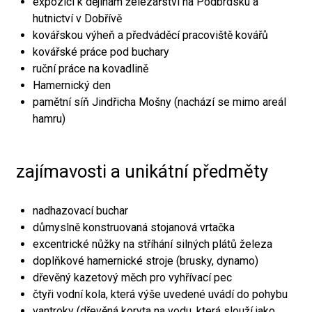
expozici k dějinám železářství na Podbrdsku a
hutnictví v Dobřívě
kovářskou výheň a předváděcí pracoviště kovářů
kovářské práce pod buchary
ruční práce na kovadlině
Hamernický den
pamětní síň Jindřicha Mošny (nachází se mimo areál
hamru)
zajímavosti a unikátní předměty
nadhazovací buchar
důmyslně konstruovaná stojanová vrtačka
excentrické nůžky na stříhání silných plátů železa
doplňkové hamernické stroje (brusky, dynamo)
dřevěný kazetový měch pro vyhřívací pec
čtyři vodní kola, která výše uvedené uvádí do pohybu
vantroky (dřevěná koryta na vodu, která slouží jako