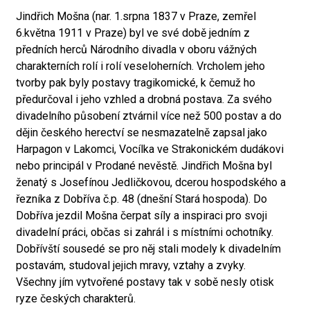
Jindřich Mošna (nar. 1.srpna 1837 v Praze, zemřel
6.května 1911 v Praze) byl ve své době jedním z
předních herců Národního divadla v oboru vážných
charakterních rolí i rolí veseloherních. Vrcholem jeho
tvorby pak byly postavy tragikomické, k čemuž ho
předurčoval i jeho vzhled a drobná postava. Za svého
divadelního působení ztvárnil více než 500 postav a do
dějin českého herectví se nesmazatelně zapsal jako
Harpagon v Lakomci, Vocílka ve Strakonickém dudákovi
nebo principál v Prodané nevěstě. Jindřich Mošna byl
ženatý s Josefínou Jedličkovou, dcerou hospodského a
řezníka z Dobříva č.p. 48 (dnešní Stará hospoda). Do
Dobříva jezdil Mošna čerpat síly a inspiraci pro svoji
divadelní práci, občas si zahrál i s místními ochotníky.
Dobřívští sousedé se pro něj stali modely k divadelním
postavám, studoval jejich mravy, vztahy a zvyky.
Všechny jím vytvořené postavy tak v sobě nesly otisk
ryze českých charakterů.