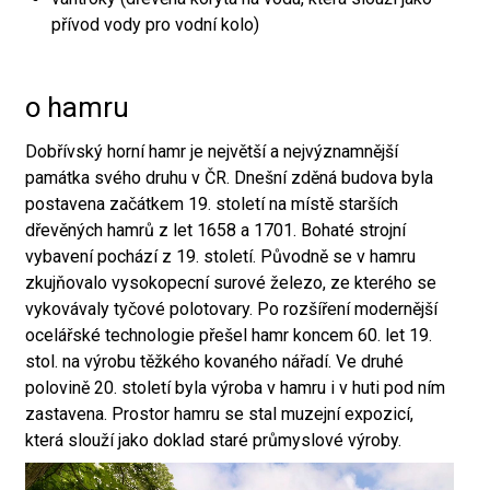
přívod vody pro vodní kolo)
o hamru
Dobřívský horní hamr je největší a nejvýznamnější
památka svého druhu v ČR. Dnešní zděná budova byla
postavena začátkem 19. století na místě starších
dřevěných hamrů z let 1658 a 1701. Bohaté strojní
vybavení pochází z 19. století. Původně se v hamru
zkujňovalo vysokopecní surové železo, ze kterého se
vykovávaly tyčové polotovary. Po rozšíření modernější
ocelářské technologie přešel hamr koncem 60. let 19.
stol. na výrobu těžkého kovaného nářadí. Ve druhé
polovině 20. století byla výroba v hamru i v huti pod ním
zastavena. Prostor hamru se stal muzejní expozicí,
která slouží jako doklad staré průmyslové výroby.