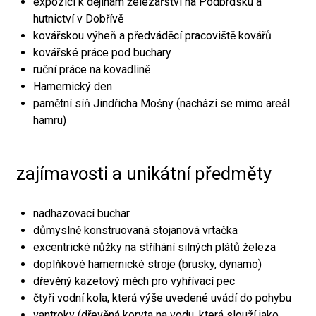
expozici k dějinám železářství na Podbrdsku a
hutnictví v Dobřívě
kovářskou výheň a předváděcí pracoviště kovářů
kovářské práce pod buchary
ruční práce na kovadlině
Hamernický den
pamětní síň Jindřicha Mošny (nachází se mimo areál
hamru)
zajímavosti a unikátní předměty
nadhazovací buchar
důmyslně konstruovaná stojanová vrtačka
excentrické nůžky na stříhání silných plátů železa
doplňkové hamernické stroje (brusky, dynamo)
dřevěný kazetový měch pro vyhřívací pec
čtyři vodní kola, která výše uvedené uvádí do pohybu
vantroky (dřevěná koryta na vodu, která slouží jako