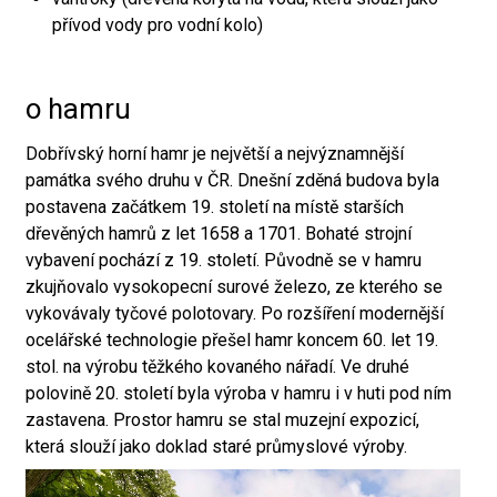
přívod vody pro vodní kolo)
o hamru
Dobřívský horní hamr je největší a nejvýznamnější
památka svého druhu v ČR. Dnešní zděná budova byla
postavena začátkem 19. století na místě starších
dřevěných hamrů z let 1658 a 1701. Bohaté strojní
vybavení pochází z 19. století. Původně se v hamru
zkujňovalo vysokopecní surové železo, ze kterého se
vykovávaly tyčové polotovary. Po rozšíření modernější
ocelářské technologie přešel hamr koncem 60. let 19.
stol. na výrobu těžkého kovaného nářadí. Ve druhé
polovině 20. století byla výroba v hamru i v huti pod ním
zastavena. Prostor hamru se stal muzejní expozicí,
která slouží jako doklad staré průmyslové výroby.