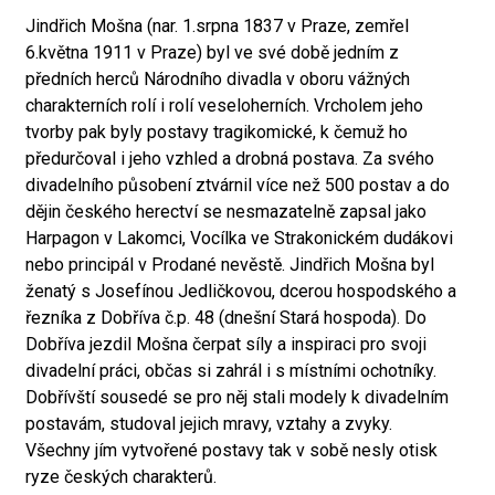
Jindřich Mošna (nar. 1.srpna 1837 v Praze, zemřel
6.května 1911 v Praze) byl ve své době jedním z
předních herců Národního divadla v oboru vážných
charakterních rolí i rolí veseloherních. Vrcholem jeho
tvorby pak byly postavy tragikomické, k čemuž ho
předurčoval i jeho vzhled a drobná postava. Za svého
divadelního působení ztvárnil více než 500 postav a do
dějin českého herectví se nesmazatelně zapsal jako
Harpagon v Lakomci, Vocílka ve Strakonickém dudákovi
nebo principál v Prodané nevěstě. Jindřich Mošna byl
ženatý s Josefínou Jedličkovou, dcerou hospodského a
řezníka z Dobříva č.p. 48 (dnešní Stará hospoda). Do
Dobříva jezdil Mošna čerpat síly a inspiraci pro svoji
divadelní práci, občas si zahrál i s místními ochotníky.
Dobřívští sousedé se pro něj stali modely k divadelním
postavám, studoval jejich mravy, vztahy a zvyky.
Všechny jím vytvořené postavy tak v sobě nesly otisk
ryze českých charakterů.