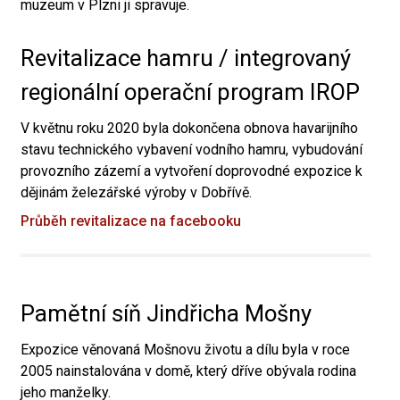
muzeum v Plzni ji spravuje.
Revitalizace hamru / integrovaný
regionální operační program IROP
V květnu roku 2020 byla dokončena obnova havarijního
stavu technického vybavení vodního hamru, vybudování
provozního zázemí a vytvoření doprovodné expozice k
dějinám železářské výroby v Dobřívě.
Průběh revitalizace na facebooku
Pamětní síň Jindřicha Mošny
Expozice věnovaná Mošnovu životu a dílu byla v roce
2005 nainstalována v domě, který dříve obývala rodina
jeho manželky.