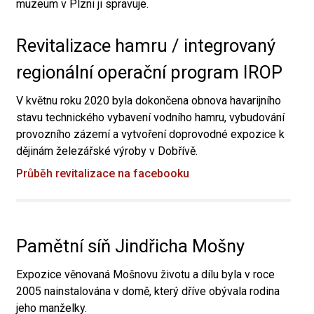
muzeum v Plzni ji spravuje.
Revitalizace hamru / integrovaný
regionální operační program IROP
V květnu roku 2020 byla dokončena obnova havarijního
stavu technického vybavení vodního hamru, vybudování
provozního zázemí a vytvoření doprovodné expozice k
dějinám železářské výroby v Dobřívě.
Průběh revitalizace na facebooku
Pamětní síň Jindřicha Mošny
Expozice věnovaná Mošnovu životu a dílu byla v roce
2005 nainstalována v domě, který dříve obývala rodina
jeho manželky.