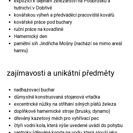
expozici k dějinám železářství na Podbrdsku a
hutnictví v Dobřívě
kovářskou výheň a předváděcí pracoviště kovářů
kovářské práce pod buchary
ruční práce na kovadlině
Hamernický den
pamětní síň Jindřicha Mošny (nachází se mimo areál
hamru)
zajímavosti a unikátní předměty
nadhazovací buchar
důmyslně konstruovaná stojanová vrtačka
excentrické nůžky na stříhání silných plátů železa
doplňkové hamernické stroje (brusky, dynamo)
dřevěný kazetový měch pro vyhřívací pec
čtyři vodní kola, která výše uvedené uvádí do pohybu
vantroky (dřevěná koryta na vodu, která slouží jako