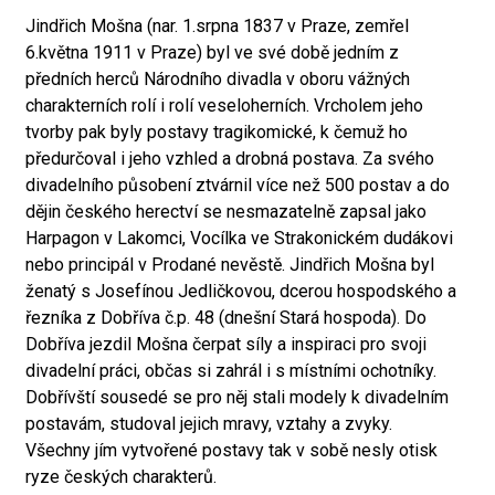
Jindřich Mošna (nar. 1.srpna 1837 v Praze, zemřel
6.května 1911 v Praze) byl ve své době jedním z
předních herců Národního divadla v oboru vážných
charakterních rolí i rolí veseloherních. Vrcholem jeho
tvorby pak byly postavy tragikomické, k čemuž ho
předurčoval i jeho vzhled a drobná postava. Za svého
divadelního působení ztvárnil více než 500 postav a do
dějin českého herectví se nesmazatelně zapsal jako
Harpagon v Lakomci, Vocílka ve Strakonickém dudákovi
nebo principál v Prodané nevěstě. Jindřich Mošna byl
ženatý s Josefínou Jedličkovou, dcerou hospodského a
řezníka z Dobříva č.p. 48 (dnešní Stará hospoda). Do
Dobříva jezdil Mošna čerpat síly a inspiraci pro svoji
divadelní práci, občas si zahrál i s místními ochotníky.
Dobřívští sousedé se pro něj stali modely k divadelním
postavám, studoval jejich mravy, vztahy a zvyky.
Všechny jím vytvořené postavy tak v sobě nesly otisk
ryze českých charakterů.