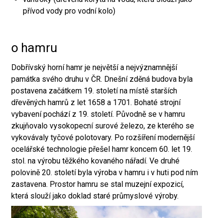
přívod vody pro vodní kolo)
o hamru
Dobřívský horní hamr je největší a nejvýznamnější
památka svého druhu v ČR. Dnešní zděná budova byla
postavena začátkem 19. století na místě starších
dřevěných hamrů z let 1658 a 1701. Bohaté strojní
vybavení pochází z 19. století. Původně se v hamru
zkujňovalo vysokopecní surové železo, ze kterého se
vykovávaly tyčové polotovary. Po rozšíření modernější
ocelářské technologie přešel hamr koncem 60. let 19.
stol. na výrobu těžkého kovaného nářadí. Ve druhé
polovině 20. století byla výroba v hamru i v huti pod ním
zastavena. Prostor hamru se stal muzejní expozicí,
která slouží jako doklad staré průmyslové výroby.