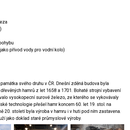
leza
)
 pohybu
 jako přívod vody pro vodní kolo)
ší památka svého druhu v ČR. Dnešní zděná budova byla
 dřevěných hamrů z let 1658 a 1701. Bohaté strojní vybavení
ovalo vysokopecní surové železo, ze kterého se vykovávaly
ské technologie přešel hamr koncem 60. let 19. stol. na
 20. století byla výroba v hamru i v huti pod ním zastavena.
ouží jako doklad staré průmyslové výroby.