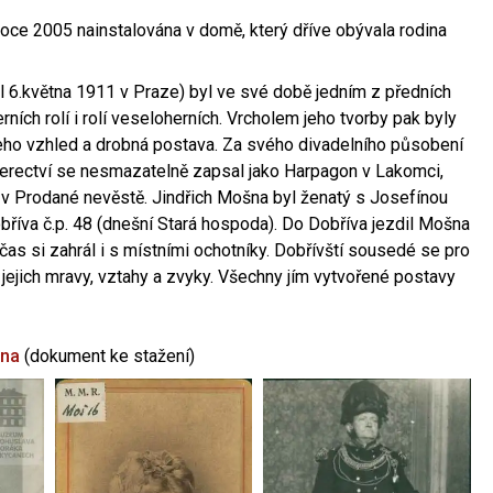
oce 2005 nainstalována v domě, který dříve obývala rodina
l 6.května 1911 v Praze) byl ve své době jedním z předních
ních rolí i rolí veseloherních. Vrcholem jeho tvorby pak byly
jeho vzhled a drobná postava. Za svého divadelního působení
 herectví se nesmazatelně zapsal jako Harpagon v Lakomci,
 v Prodané nevěstě. Jindřich Mošna byl ženatý s Josefínou
říva č.p. 48 (dnešní Stará hospoda). Do Dobříva jezdil Mošna
občas si zahrál i s místními ochotníky. Dobřívští sousedé se pro
 jejich mravy, vztahy a zvyky. Všechny jím vytvořené postavy
šna
(dokument ke stažení)