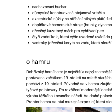
nadhazovací buchar
důmyslně konstruovaná stojanová vrtačka
excentrické nůžky na stříhání silných plátů že
doplňkové hamernické stroje (brusky, dynamo
dřevěný kazetový měch pro vyhřívací pec
čtyři vodní kola, která výše uvedené uvádí do
vantroky (dřevěná koryta na vodu, která slouží
o hamru
Dobřívský horní hamr je největší a nejvýznamněj
postavena začátkem 19. století na místě starších
pochází z 19. století. Původně se v hamru zkujň
tyčové polotovary. Po rozšíření modernější ocelář
výrobu těžkého kovaného nářadí. Ve druhé polovině
Prostor hamru se stal muzejní expozicí, která sl