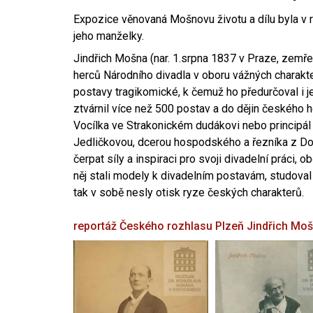
Expozice věnovaná Mošnovu životu a dílu byla v r
jeho manželky.
Jindřich Mošna (nar. 1.srpna 1837 v Praze, zemře
herců Národního divadla v oboru vážných charakter
postavy tragikomické, k čemuž ho předurčoval i 
ztvárnil více než 500 postav a do dějin českého
Vocílka ve Strakonickém dudákovi nebo principál
Jedličkovou, dcerou hospodského a řezníka z Dob
čerpat síly a inspiraci pro svoji divadelní práci, 
něj stali modely k divadelním postavám, studoval
tak v sobě nesly otisk ryze českých charakterů.
reportáž Českého rozhlasu Plzeň
Jindřich Mo