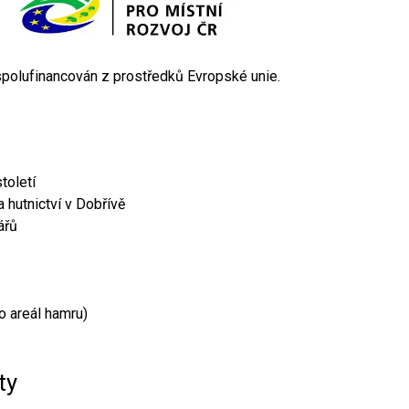
 spolufinancován z prostředků Evropské unie.
toletí
 hutnictví v Dobřívě
ářů
o areál hamru)
ty