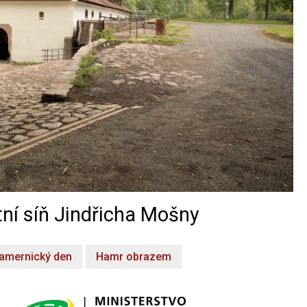
ní síň Jindřicha Mošny
amernický den
Hamr obrazem