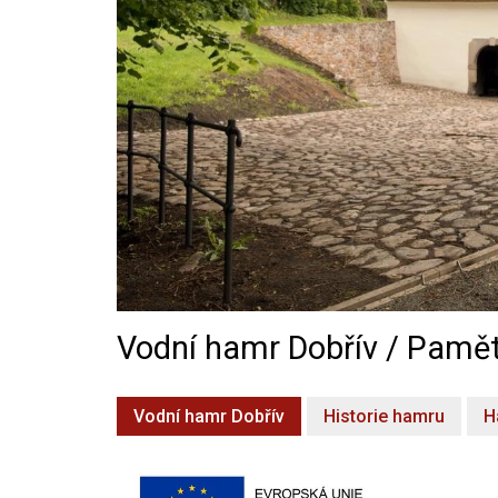
Vodní hamr Dobřív / Pamět
Vodní hamr Dobřív
Historie hamru
H