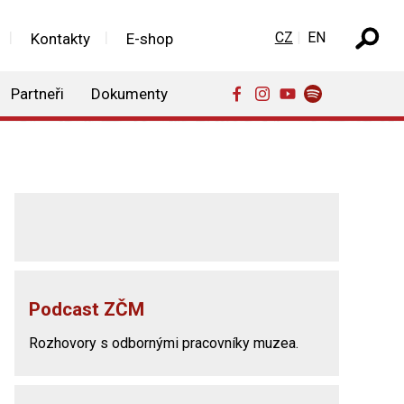
Zvolte jazyk
CZ
EN
Kontakty
E-shop
Partneři
Dokumenty
Podcast ZČM
Rozhovory s odbornými pracovníky muzea.