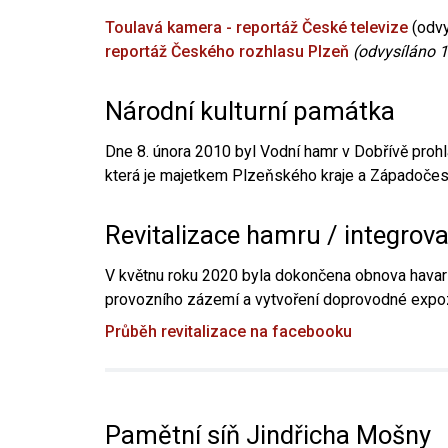
Toulavá kamera - reportáž České televize
(odvy
reportáž Českého rozhlasu Plzeň
(odvysíláno 1
Národní kulturní památka
Dne 8. února 2010 byl Vodní hamr v Dobřívě prohl
která je majetkem Plzeňského kraje a Západočesk
Revitalizace hamru / integrov
V květnu roku 2020 byla dokončena obnova havari
provozního zázemí a vytvoření doprovodné expoz
Průběh revitalizace na facebooku
Pamětní síň Jindřicha Mošny