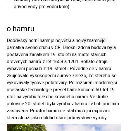
přívod vody pro vodní kolo)
o hamru
Dobřívský horní hamr je největší a nejvýznamnější
památka svého druhu v ČR. Dnešní zděná budova byla
postavena začátkem 19. století na místě starších
dřevěných hamrů z let 1658 a 1701. Bohaté strojní
vybavení pochází z 19. století. Původně se v hamru
zkujňovalo vysokopecní surové železo, ze kterého se
vykovávaly tyčové polotovary. Po rozšíření modernější
ocelářské technologie přešel hamr koncem 60. let 19.
stol. na výrobu těžkého kovaného nářadí. Ve druhé
polovině 20. století byla výroba v hamru i v huti pod ním
zastavena. Prostor hamru se stal muzejní expozicí,
která slouží jako doklad staré průmyslové výroby.