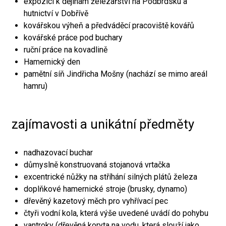
expozici k dějinám železářství na Podbrdsku a
hutnictví v Dobřívě
kovářskou výheň a předváděcí pracoviště kovářů
kovářské práce pod buchary
ruční práce na kovadlině
Hamernický den
pamětní síň Jindřicha Mošny (nachází se mimo areál
hamru)
zajímavosti a unikátní předměty
nadhazovací buchar
důmyslně konstruovaná stojanová vrtačka
excentrické nůžky na stříhání silných plátů železa
doplňkové hamernické stroje (brusky, dynamo)
dřevěný kazetový měch pro vyhřívací pec
čtyři vodní kola, která výše uvedené uvádí do pohybu
vantroky (dřevěná koryta na vodu, která slouží jako