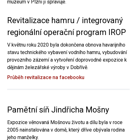
muzeum v Plzni ji spravuje.
Revitalizace hamru / integrovaný
regionální operační program IROP
V květnu roku 2020 byla dokončena obnova havarijního
stavu technického vybavení vodního hamru, vybudování
provozního zázemí a vytvoření doprovodné expozice k
dějinám železářské výroby v Dobřívě.
Průběh revitalizace na facebooku
Pamětní síň Jindřicha Mošny
Expozice věnovaná Mošnovu životu a dílu byla v roce
2005 nainstalována v domě, který dříve obývala rodina
jeho manželky.