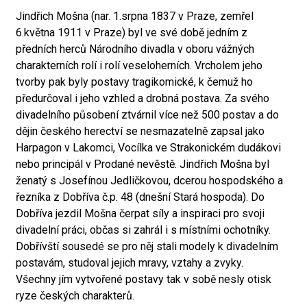
Jindřich Mošna (nar. 1.srpna 1837 v Praze, zemřel
6.května 1911 v Praze) byl ve své době jedním z
předních herců Národního divadla v oboru vážných
charakterních rolí i rolí veseloherních. Vrcholem jeho
tvorby pak byly postavy tragikomické, k čemuž ho
předurčoval i jeho vzhled a drobná postava. Za svého
divadelního působení ztvárnil více než 500 postav a do
dějin českého herectví se nesmazatelně zapsal jako
Harpagon v Lakomci, Vocílka ve Strakonickém dudákovi
nebo principál v Prodané nevěstě. Jindřich Mošna byl
ženatý s Josefínou Jedličkovou, dcerou hospodského a
řezníka z Dobříva č.p. 48 (dnešní Stará hospoda). Do
Dobříva jezdil Mošna čerpat síly a inspiraci pro svoji
divadelní práci, občas si zahrál i s místními ochotníky.
Dobřívští sousedé se pro něj stali modely k divadelním
postavám, studoval jejich mravy, vztahy a zvyky.
Všechny jím vytvořené postavy tak v sobě nesly otisk
ryze českých charakterů.