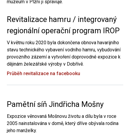
muzeum v Plzni ji spravuje.
Revitalizace hamru / integrovaný
regionální operační program IROP
V květnu roku 2020 byla dokončena obnova havarijního
stavu technického vybavení vodního hamru, vybudování
provozního zázemí a vytvoření doprovodné expozice k
dějinám železářské výroby v Dobřívě.
Průběh revitalizace na facebooku
Pamětní síň Jindřicha Mošny
Expozice věnovaná Mošnovu životu a dílu byla v roce
2005 nainstalována v domě, který dříve obývala rodina
jeho manželky.