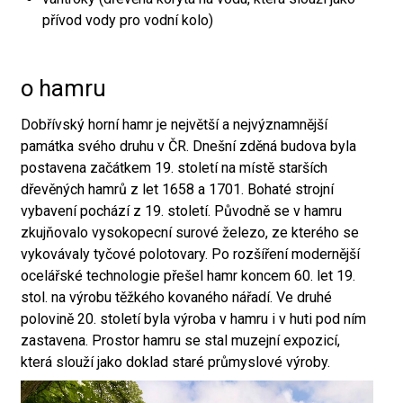
přívod vody pro vodní kolo)
o hamru
Dobřívský horní hamr je největší a nejvýznamnější
památka svého druhu v ČR. Dnešní zděná budova byla
postavena začátkem 19. století na místě starších
dřevěných hamrů z let 1658 a 1701. Bohaté strojní
vybavení pochází z 19. století. Původně se v hamru
zkujňovalo vysokopecní surové železo, ze kterého se
vykovávaly tyčové polotovary. Po rozšíření modernější
ocelářské technologie přešel hamr koncem 60. let 19.
stol. na výrobu těžkého kovaného nářadí. Ve druhé
polovině 20. století byla výroba v hamru i v huti pod ním
zastavena. Prostor hamru se stal muzejní expozicí,
která slouží jako doklad staré průmyslové výroby.