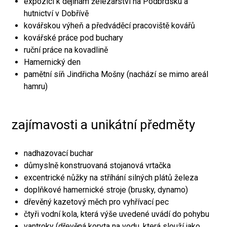
expozici k dějinám železářství na Podbrdsku a
hutnictví v Dobřívě
kovářskou výheň a předváděcí pracoviště kovářů
kovářské práce pod buchary
ruční práce na kovadlině
Hamernický den
pamětní síň Jindřicha Mošny (nachází se mimo areál
hamru)
zajímavosti a unikátní předměty
nadhazovací buchar
důmyslně konstruovaná stojanová vrtačka
excentrické nůžky na stříhání silných plátů železa
doplňkové hamernické stroje (brusky, dynamo)
dřevěný kazetový měch pro vyhřívací pec
čtyři vodní kola, která výše uvedené uvádí do pohybu
vantroky (dřevěná koryta na vodu, která slouží jako