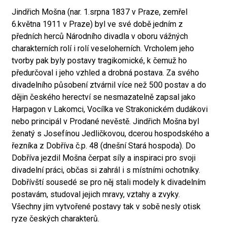
Jindřich Mošna (nar. 1.srpna 1837 v Praze, zemřel
6.května 1911 v Praze) byl ve své době jedním z
předních herců Národního divadla v oboru vážných
charakterních rolí i rolí veseloherních. Vrcholem jeho
tvorby pak byly postavy tragikomické, k čemuž ho
předurčoval i jeho vzhled a drobná postava. Za svého
divadelního působení ztvárnil více než 500 postav a do
dějin českého herectví se nesmazatelně zapsal jako
Harpagon v Lakomci, Vocílka ve Strakonickém dudákovi
nebo principál v Prodané nevěstě. Jindřich Mošna byl
ženatý s Josefínou Jedličkovou, dcerou hospodského a
řezníka z Dobříva č.p. 48 (dnešní Stará hospoda). Do
Dobříva jezdil Mošna čerpat síly a inspiraci pro svoji
divadelní práci, občas si zahrál i s místními ochotníky.
Dobřívští sousedé se pro něj stali modely k divadelním
postavám, studoval jejich mravy, vztahy a zvyky.
Všechny jím vytvořené postavy tak v sobě nesly otisk
ryze českých charakterů.