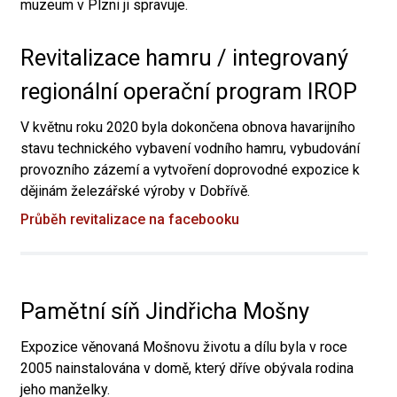
muzeum v Plzni ji spravuje.
Revitalizace hamru / integrovaný
regionální operační program IROP
V květnu roku 2020 byla dokončena obnova havarijního
stavu technického vybavení vodního hamru, vybudování
provozního zázemí a vytvoření doprovodné expozice k
dějinám železářské výroby v Dobřívě.
Průběh revitalizace na facebooku
Pamětní síň Jindřicha Mošny
Expozice věnovaná Mošnovu životu a dílu byla v roce
2005 nainstalována v domě, který dříve obývala rodina
jeho manželky.