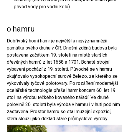
přívod vody pro vodní kolo)
o hamru
Dobřívský horní hamr je největší a nejvýznamnější
památka svého druhu v ČR. Dnešní zděná budova byla
postavena začátkem 19. století na místě starších
dřevěných hamrů z let 1658 a 1701. Bohaté strojní
vybavení pochází z 19. století. Původně se v hamru
zkujňovalo vysokopecní surové železo, ze kterého se
vykovávaly tyčové polotovary. Po rozšíření modernější
ocelářské technologie přešel hamr koncem 60. let 19.
stol. na výrobu těžkého kovaného nářadí. Ve druhé
polovině 20. století byla výroba v hamru i v huti pod ním
zastavena. Prostor hamru se stal muzejní expozicí,
která slouží jako doklad staré průmyslové výroby.