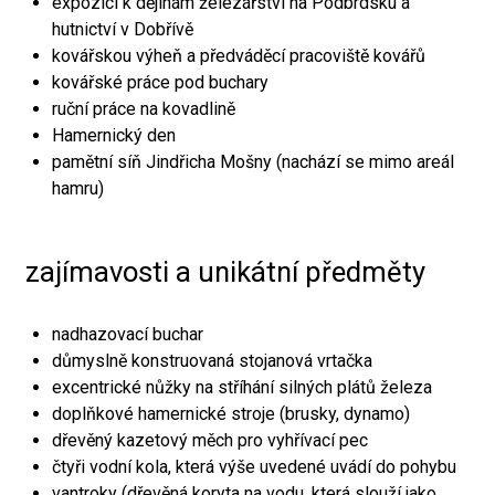
expozici k dějinám železářství na Podbrdsku a
hutnictví v Dobřívě
kovářskou výheň a předváděcí pracoviště kovářů
kovářské práce pod buchary
ruční práce na kovadlině
Hamernický den
pamětní síň Jindřicha Mošny (nachází se mimo areál
hamru)
zajímavosti a unikátní předměty
nadhazovací buchar
důmyslně konstruovaná stojanová vrtačka
excentrické nůžky na stříhání silných plátů železa
doplňkové hamernické stroje (brusky, dynamo)
dřevěný kazetový měch pro vyhřívací pec
čtyři vodní kola, která výše uvedené uvádí do pohybu
vantroky (dřevěná koryta na vodu, která slouží jako