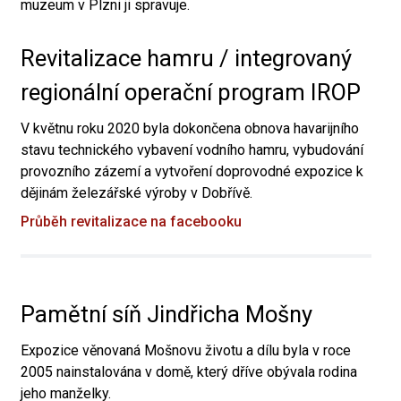
muzeum v Plzni ji spravuje.
Revitalizace hamru / integrovaný
regionální operační program IROP
V květnu roku 2020 byla dokončena obnova havarijního
stavu technického vybavení vodního hamru, vybudování
provozního zázemí a vytvoření doprovodné expozice k
dějinám železářské výroby v Dobřívě.
Průběh revitalizace na facebooku
Pamětní síň Jindřicha Mošny
Expozice věnovaná Mošnovu životu a dílu byla v roce
2005 nainstalována v domě, který dříve obývala rodina
jeho manželky.