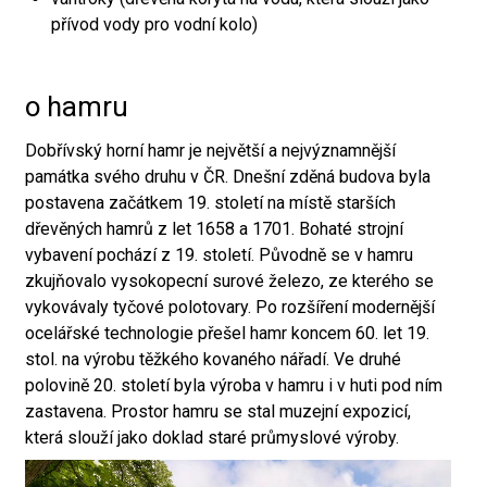
přívod vody pro vodní kolo)
o hamru
Dobřívský horní hamr je největší a nejvýznamnější
památka svého druhu v ČR. Dnešní zděná budova byla
postavena začátkem 19. století na místě starších
dřevěných hamrů z let 1658 a 1701. Bohaté strojní
vybavení pochází z 19. století. Původně se v hamru
zkujňovalo vysokopecní surové železo, ze kterého se
vykovávaly tyčové polotovary. Po rozšíření modernější
ocelářské technologie přešel hamr koncem 60. let 19.
stol. na výrobu těžkého kovaného nářadí. Ve druhé
polovině 20. století byla výroba v hamru i v huti pod ním
zastavena. Prostor hamru se stal muzejní expozicí,
která slouží jako doklad staré průmyslové výroby.