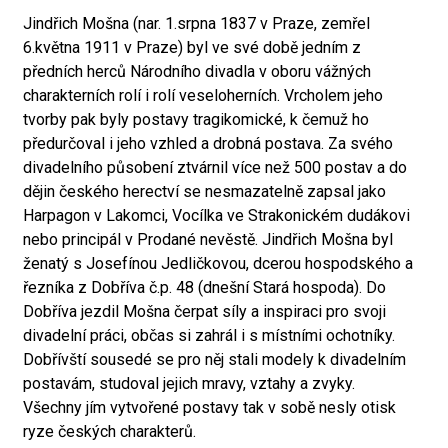
Jindřich Mošna (nar. 1.srpna 1837 v Praze, zemřel
6.května 1911 v Praze) byl ve své době jedním z
předních herců Národního divadla v oboru vážných
charakterních rolí i rolí veseloherních. Vrcholem jeho
tvorby pak byly postavy tragikomické, k čemuž ho
předurčoval i jeho vzhled a drobná postava. Za svého
divadelního působení ztvárnil více než 500 postav a do
dějin českého herectví se nesmazatelně zapsal jako
Harpagon v Lakomci, Vocílka ve Strakonickém dudákovi
nebo principál v Prodané nevěstě. Jindřich Mošna byl
ženatý s Josefínou Jedličkovou, dcerou hospodského a
řezníka z Dobříva č.p. 48 (dnešní Stará hospoda). Do
Dobříva jezdil Mošna čerpat síly a inspiraci pro svoji
divadelní práci, občas si zahrál i s místními ochotníky.
Dobřívští sousedé se pro něj stali modely k divadelním
postavám, studoval jejich mravy, vztahy a zvyky.
Všechny jím vytvořené postavy tak v sobě nesly otisk
ryze českých charakterů.