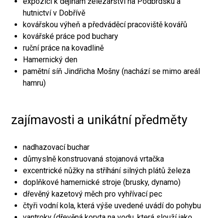
expozici k dějinám železářství na Podbrdsku a
hutnictví v Dobřívě
kovářskou výheň a předváděcí pracoviště kovářů
kovářské práce pod buchary
ruční práce na kovadlině
Hamernický den
pamětní síň Jindřicha Mošny (nachází se mimo areál
hamru)
zajímavosti a unikátní předměty
nadhazovací buchar
důmyslně konstruovaná stojanová vrtačka
excentrické nůžky na stříhání silných plátů železa
doplňkové hamernické stroje (brusky, dynamo)
dřevěný kazetový měch pro vyhřívací pec
čtyři vodní kola, která výše uvedené uvádí do pohybu
vantroky (dřevěná koryta na vodu, která slouží jako