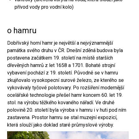
přívod vody pro vodní kolo)
o hamru
Dobřívský horní hamr je největší a nejvýznamnější
památka svého druhu v ČR. Dnešní zděná budova byla
postavena začátkem 19. století na místě starších
dřevěných hamrů z let 1658 a 1701. Bohaté strojní
vybavení pochází z 19. století. Původně se v hamru
zkujňovalo vysokopecní surové železo, ze kterého se
vykovávaly tyčové polotovary. Po rozšíření modernější
ocelářské technologie přešel hamr koncem 60. let 19.
stol. na výrobu těžkého kovaného nářadí. Ve druhé
polovině 20. století byla výroba v hamru i v huti pod ním
zastavena. Prostor hamru se stal muzejní expozicí,
která slouží jako doklad staré průmyslové výroby.