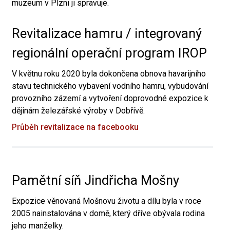
muzeum v Plzni ji spravuje.
Revitalizace hamru / integrovaný
regionální operační program IROP
V květnu roku 2020 byla dokončena obnova havarijního
stavu technického vybavení vodního hamru, vybudování
provozního zázemí a vytvoření doprovodné expozice k
dějinám železářské výroby v Dobřívě.
Průběh revitalizace na facebooku
Pamětní síň Jindřicha Mošny
Expozice věnovaná Mošnovu životu a dílu byla v roce
2005 nainstalována v domě, který dříve obývala rodina
jeho manželky.