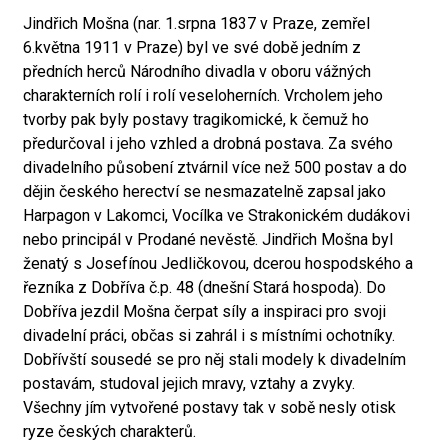
Jindřich Mošna (nar. 1.srpna 1837 v Praze, zemřel
6.května 1911 v Praze) byl ve své době jedním z
předních herců Národního divadla v oboru vážných
charakterních rolí i rolí veseloherních. Vrcholem jeho
tvorby pak byly postavy tragikomické, k čemuž ho
předurčoval i jeho vzhled a drobná postava. Za svého
divadelního působení ztvárnil více než 500 postav a do
dějin českého herectví se nesmazatelně zapsal jako
Harpagon v Lakomci, Vocílka ve Strakonickém dudákovi
nebo principál v Prodané nevěstě. Jindřich Mošna byl
ženatý s Josefínou Jedličkovou, dcerou hospodského a
řezníka z Dobříva č.p. 48 (dnešní Stará hospoda). Do
Dobříva jezdil Mošna čerpat síly a inspiraci pro svoji
divadelní práci, občas si zahrál i s místními ochotníky.
Dobřívští sousedé se pro něj stali modely k divadelním
postavám, studoval jejich mravy, vztahy a zvyky.
Všechny jím vytvořené postavy tak v sobě nesly otisk
ryze českých charakterů.