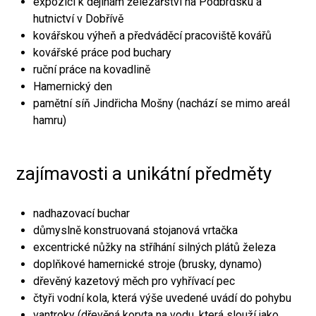
expozici k dějinám železářství na Podbrdsku a
hutnictví v Dobřívě
kovářskou výheň a předváděcí pracoviště kovářů
kovářské práce pod buchary
ruční práce na kovadlině
Hamernický den
pamětní síň Jindřicha Mošny (nachází se mimo areál
hamru)
zajímavosti a unikátní předměty
nadhazovací buchar
důmyslně konstruovaná stojanová vrtačka
excentrické nůžky na stříhání silných plátů železa
doplňkové hamernické stroje (brusky, dynamo)
dřevěný kazetový měch pro vyhřívací pec
čtyři vodní kola, která výše uvedené uvádí do pohybu
vantroky (dřevěná koryta na vodu, která slouží jako