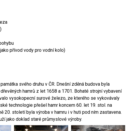
leza
)
 pohybu
 jako přívod vody pro vodní kolo)
ší památka svého druhu v ČR. Dnešní zděná budova byla
 dřevěných hamrů z let 1658 a 1701. Bohaté strojní vybavení
ovalo vysokopecní surové železo, ze kterého se vykovávaly
ské technologie přešel hamr koncem 60. let 19. stol. na
 20. století byla výroba v hamru i v huti pod ním zastavena.
ouží jako doklad staré průmyslové výroby.