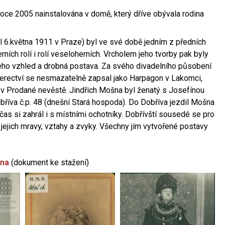
oce 2005 nainstalována v domě, který dříve obývala rodina
l 6.května 1911 v Praze) byl ve své době jedním z předních
ních rolí i rolí veseloherních. Vrcholem jeho tvorby pak byly
jeho vzhled a drobná postava. Za svého divadelního působení
 herectví se nesmazatelně zapsal jako Harpagon v Lakomci,
 v Prodané nevěstě. Jindřich Mošna byl ženatý s Josefínou
říva č.p. 48 (dnešní Stará hospoda). Do Dobříva jezdil Mošna
občas si zahrál i s místními ochotníky. Dobřívští sousedé se pro
 jejich mravy, vztahy a zvyky. Všechny jím vytvořené postavy
šna
(dokument ke stažení)