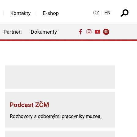
Zvolte jazyk
CZ
EN
Kontakty
E-shop
Partneři
Dokumenty
Podcast ZČM
Rozhovory s odbornými pracovníky muzea.