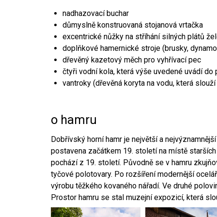
nadhazovací buchar
důmyslně konstruovaná stojanová vrtačka
excentrické nůžky na stříhání silných plátů že
doplňkové hamernické stroje (brusky, dynamo
dřevěný kazetový měch pro vyhřívací pec
čtyři vodní kola, která výše uvedené uvádí do
vantroky (dřevěná koryta na vodu, která slouží
o hamru
Dobřívský horní hamr je největší a nejvýznamněj
postavena začátkem 19. století na místě starších
pochází z 19. století. Původně se v hamru zkujň
tyčové polotovary. Po rozšíření modernější ocelář
výrobu těžkého kovaného nářadí. Ve druhé polovině
Prostor hamru se stal muzejní expozicí, která sl