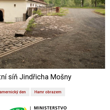
ní síň Jindřicha Mošny
amernický den
Hamr obrazem