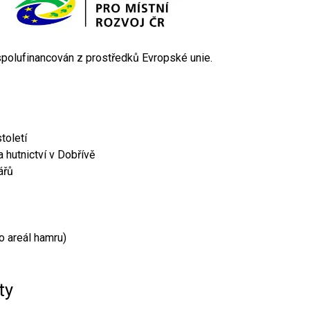
 spolufinancován z prostředků Evropské unie.
toletí
 hutnictví v Dobřívě
ářů
o areál hamru)
ty