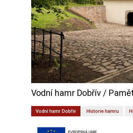
Vodní hamr Dobřív / Pamět
Vodní hamr Dobřív
Historie hamru
H