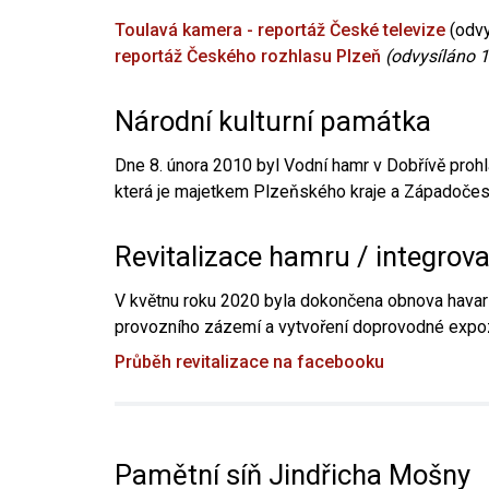
Toulavá kamera - reportáž České televize
(odvy
reportáž Českého rozhlasu Plzeň
(odvysíláno 1
Národní kulturní památka
Dne 8. února 2010 byl Vodní hamr v Dobřívě prohl
která je majetkem Plzeňského kraje a Západočesk
Revitalizace hamru / integrov
V květnu roku 2020 byla dokončena obnova havari
provozního zázemí a vytvoření doprovodné expoz
Průběh revitalizace na facebooku
Pamětní síň Jindřicha Mošny