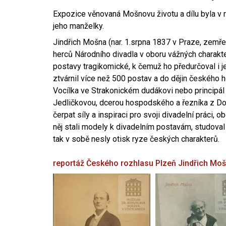
Expozice věnovaná Mošnovu životu a dílu byla v r
jeho manželky.
Jindřich Mošna (nar. 1.srpna 1837 v Praze, zemře
herců Národního divadla v oboru vážných charakter
postavy tragikomické, k čemuž ho předurčoval i 
ztvárnil více než 500 postav a do dějin českého
Vocílka ve Strakonickém dudákovi nebo principál
Jedličkovou, dcerou hospodského a řezníka z Dob
čerpat síly a inspiraci pro svoji divadelní práci, 
něj stali modely k divadelním postavám, studoval
tak v sobě nesly otisk ryze českých charakterů.
reportáž Českého rozhlasu Plzeň
Jindřich Mo