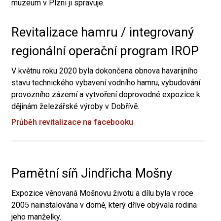
muzeum v Plzni ji spravuje.
Revitalizace hamru / integrovaný
regionální operační program IROP
V květnu roku 2020 byla dokončena obnova havarijního
stavu technického vybavení vodního hamru, vybudování
provozního zázemí a vytvoření doprovodné expozice k
dějinám železářské výroby v Dobřívě.
Průběh revitalizace na facebooku
Pamětní síň Jindřicha Mošny
Expozice věnovaná Mošnovu životu a dílu byla v roce
2005 nainstalována v domě, který dříve obývala rodina
jeho manželky.