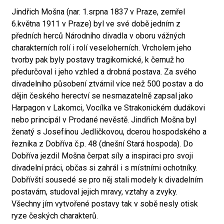
Jindřich Mošna (nar. 1.srpna 1837 v Praze, zemřel
6.května 1911 v Praze) byl ve své době jedním z
předních herců Národního divadla v oboru vážných
charakterních rolí i rolí veseloherních. Vrcholem jeho
tvorby pak byly postavy tragikomické, k čemuž ho
předurčoval i jeho vzhled a drobná postava. Za svého
divadelního působení ztvárnil více než 500 postav a do
dějin českého herectví se nesmazatelně zapsal jako
Harpagon v Lakomci, Vocílka ve Strakonickém dudákovi
nebo principál v Prodané nevěstě. Jindřich Mošna byl
ženatý s Josefínou Jedličkovou, dcerou hospodského a
řezníka z Dobříva č.p. 48 (dnešní Stará hospoda). Do
Dobříva jezdil Mošna čerpat síly a inspiraci pro svoji
divadelní práci, občas si zahrál i s místními ochotníky.
Dobřívští sousedé se pro něj stali modely k divadelním
postavám, studoval jejich mravy, vztahy a zvyky.
Všechny jím vytvořené postavy tak v sobě nesly otisk
ryze českých charakterů.