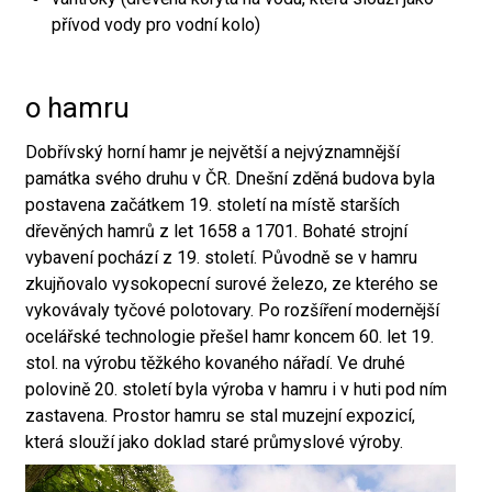
přívod vody pro vodní kolo)
o hamru
Dobřívský horní hamr je největší a nejvýznamnější
památka svého druhu v ČR. Dnešní zděná budova byla
postavena začátkem 19. století na místě starších
dřevěných hamrů z let 1658 a 1701. Bohaté strojní
vybavení pochází z 19. století. Původně se v hamru
zkujňovalo vysokopecní surové železo, ze kterého se
vykovávaly tyčové polotovary. Po rozšíření modernější
ocelářské technologie přešel hamr koncem 60. let 19.
stol. na výrobu těžkého kovaného nářadí. Ve druhé
polovině 20. století byla výroba v hamru i v huti pod ním
zastavena. Prostor hamru se stal muzejní expozicí,
která slouží jako doklad staré průmyslové výroby.