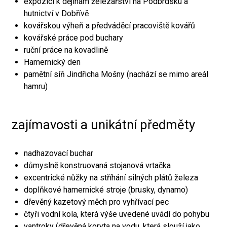
expozici k dějinám železářství na Podbrdsku a
hutnictví v Dobřívě
kovářskou výheň a předváděcí pracoviště kovářů
kovářské práce pod buchary
ruční práce na kovadlině
Hamernický den
pamětní síň Jindřicha Mošny (nachází se mimo areál
hamru)
zajímavosti a unikátní předměty
nadhazovací buchar
důmyslně konstruovaná stojanová vrtačka
excentrické nůžky na stříhání silných plátů železa
doplňkové hamernické stroje (brusky, dynamo)
dřevěný kazetový měch pro vyhřívací pec
čtyři vodní kola, která výše uvedené uvádí do pohybu
vantroky (dřevěná koryta na vodu, která slouží jako