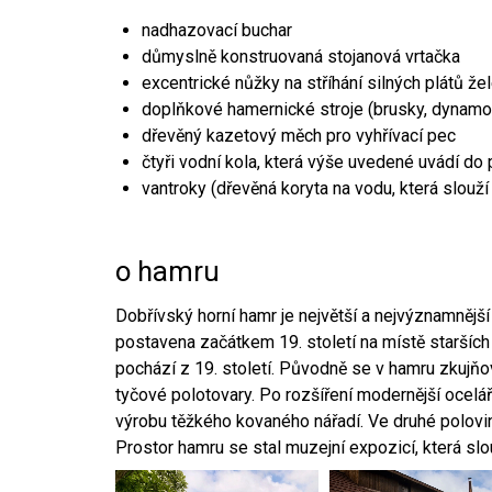
nadhazovací buchar
důmyslně konstruovaná stojanová vrtačka
excentrické nůžky na stříhání silných plátů že
doplňkové hamernické stroje (brusky, dynamo
dřevěný kazetový měch pro vyhřívací pec
čtyři vodní kola, která výše uvedené uvádí do
vantroky (dřevěná koryta na vodu, která slouží
o hamru
Dobřívský horní hamr je největší a nejvýznamněj
postavena začátkem 19. století na místě starších
pochází z 19. století. Původně se v hamru zkujň
tyčové polotovary. Po rozšíření modernější ocelář
výrobu těžkého kovaného nářadí. Ve druhé polovině
Prostor hamru se stal muzejní expozicí, která sl