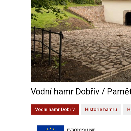
Vodní hamr Dobřív / Pamět
Vodní hamr Dobřív
Historie hamru
H