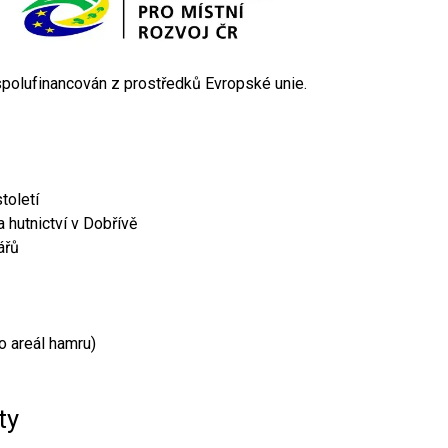
 spolufinancován z prostředků Evropské unie.
toletí
 hutnictví v Dobřívě
ářů
o areál hamru)
ty