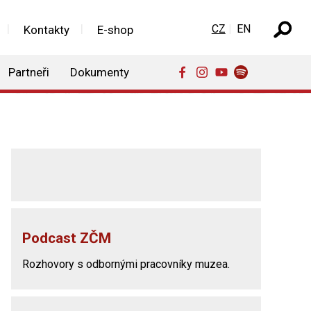
Zvolte jazyk
CZ
EN
Kontakty
E-shop
Partneři
Dokumenty
Podcast ZČM
Rozhovory s odbornými pracovníky muzea.