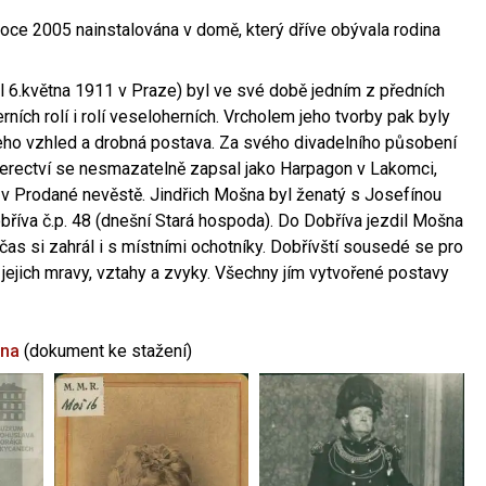
oce 2005 nainstalována v domě, který dříve obývala rodina
l 6.května 1911 v Praze) byl ve své době jedním z předních
ních rolí i rolí veseloherních. Vrcholem jeho tvorby pak byly
jeho vzhled a drobná postava. Za svého divadelního působení
 herectví se nesmazatelně zapsal jako Harpagon v Lakomci,
 v Prodané nevěstě. Jindřich Mošna byl ženatý s Josefínou
říva č.p. 48 (dnešní Stará hospoda). Do Dobříva jezdil Mošna
občas si zahrál i s místními ochotníky. Dobřívští sousedé se pro
 jejich mravy, vztahy a zvyky. Všechny jím vytvořené postavy
šna
(dokument ke stažení)