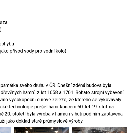
leza
)
 pohybu
 jako přívod vody pro vodní kolo)
ší památka svého druhu v ČR. Dnešní zděná budova byla
 dřevěných hamrů z let 1658 a 1701. Bohaté strojní vybavení
ovalo vysokopecní surové železo, ze kterého se vykovávaly
ské technologie přešel hamr koncem 60. let 19. stol. na
 20. století byla výroba v hamru i v huti pod ním zastavena.
ouží jako doklad staré průmyslové výroby.