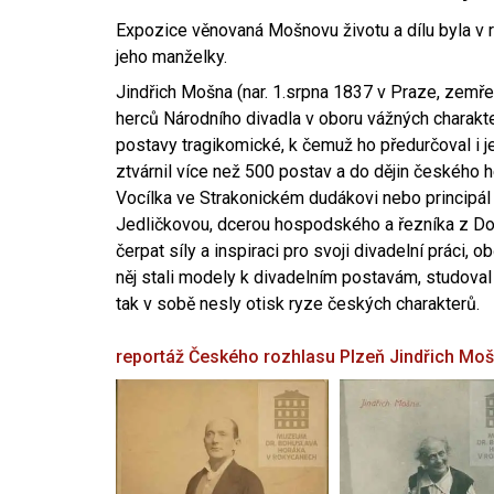
Expozice věnovaná Mošnovu životu a dílu byla v r
jeho manželky.
Jindřich Mošna (nar. 1.srpna 1837 v Praze, zemře
herců Národního divadla v oboru vážných charakter
postavy tragikomické, k čemuž ho předurčoval i 
ztvárnil více než 500 postav a do dějin českého
Vocílka ve Strakonickém dudákovi nebo principál
Jedličkovou, dcerou hospodského a řezníka z Dob
čerpat síly a inspiraci pro svoji divadelní práci, 
něj stali modely k divadelním postavám, studoval
tak v sobě nesly otisk ryze českých charakterů.
reportáž Českého rozhlasu Plzeň
Jindřich Mo