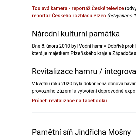
Toulavá kamera - reportáž České televize
(odvy
reportáž Českého rozhlasu Plzeň
(odvysíláno 1
Národní kulturní památka
Dne 8. února 2010 byl Vodní hamr v Dobřívě prohl
která je majetkem Plzeňského kraje a Západočesk
Revitalizace hamru / integrov
V květnu roku 2020 byla dokončena obnova havari
provozního zázemí a vytvoření doprovodné expoz
Průběh revitalizace na facebooku
Pamětní síň Jindřicha Mošny