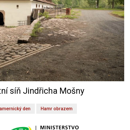
ní síň Jindřicha Mošny
amernický den
Hamr obrazem