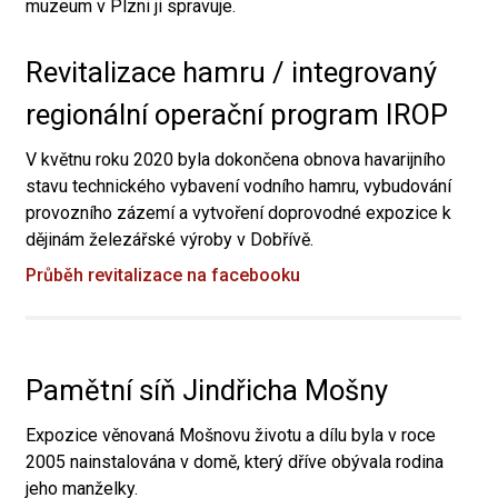
muzeum v Plzni ji spravuje.
Revitalizace hamru / integrovaný
regionální operační program IROP
V květnu roku 2020 byla dokončena obnova havarijního
stavu technického vybavení vodního hamru, vybudování
provozního zázemí a vytvoření doprovodné expozice k
dějinám železářské výroby v Dobřívě.
Průběh revitalizace na facebooku
Pamětní síň Jindřicha Mošny
Expozice věnovaná Mošnovu životu a dílu byla v roce
2005 nainstalována v domě, který dříve obývala rodina
jeho manželky.