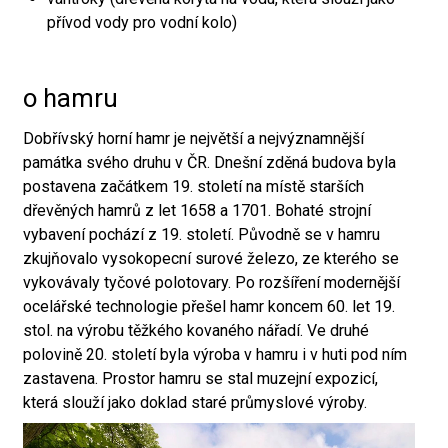
přívod vody pro vodní kolo)
o hamru
Dobřívský horní hamr je největší a nejvýznamnější
památka svého druhu v ČR. Dnešní zděná budova byla
postavena začátkem 19. století na místě starších
dřevěných hamrů z let 1658 a 1701. Bohaté strojní
vybavení pochází z 19. století. Původně se v hamru
zkujňovalo vysokopecní surové železo, ze kterého se
vykovávaly tyčové polotovary. Po rozšíření modernější
ocelářské technologie přešel hamr koncem 60. let 19.
stol. na výrobu těžkého kovaného nářadí. Ve druhé
polovině 20. století byla výroba v hamru i v huti pod ním
zastavena. Prostor hamru se stal muzejní expozicí,
která slouží jako doklad staré průmyslové výroby.