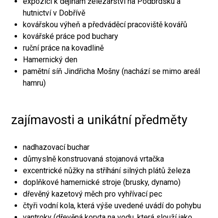
expozici k dějinám železářství na Podbrdsku a
hutnictví v Dobřívě
kovářskou výheň a předváděcí pracoviště kovářů
kovářské práce pod buchary
ruční práce na kovadlině
Hamernický den
pamětní síň Jindřicha Mošny (nachází se mimo areál
hamru)
zajímavosti a unikátní předměty
nadhazovací buchar
důmyslně konstruovaná stojanová vrtačka
excentrické nůžky na stříhání silných plátů železa
doplňkové hamernické stroje (brusky, dynamo)
dřevěný kazetový měch pro vyhřívací pec
čtyři vodní kola, která výše uvedené uvádí do pohybu
vantroky (dřevěná koryta na vodu, která slouží jako