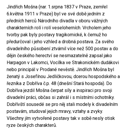
Jindřich Mošna (nar. 1.srpna 1837 v Praze, zemřel
6.května 1911 v Praze) byl ve své době jedním z
předních herců Národního divadla v oboru vážných
charakterních rolí i rolí veseloherních. Vrcholem jeho
tvorby pak byly postavy tragikomické, k čemuž ho
předurčoval i jeho vzhled a drobná postava. Za svého
divadelního působení ztvárnil více než 500 postav a do
dějin českého herectví se nesmazatelně zapsal jako
Harpagon v Lakomci, Vocílka ve Strakonickém dudákovi
nebo principál v Prodané nevěstě. Jindřich Mošna byl
ženatý s Josefínou Jedličkovou, dcerou hospodského a
řezníka z Dobříva č.p. 48 (dnešní Stará hospoda). Do
Dobříva jezdil Mošna čerpat síly a inspiraci pro svoji
divadelní práci, občas si zahrál i s místními ochotníky.
Dobřívští sousedé se pro něj stali modely k divadelním
postavám, studoval jejich mravy, vztahy a zvyky.
Všechny jím vytvořené postavy tak v sobě nesly otisk
ryze českých charakterů.