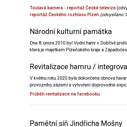
Toulavá kamera - reportáž České televize
(odvy
reportáž Českého rozhlasu Plzeň
(odvysíláno 1
Národní kulturní památka
Dne 8. února 2010 byl Vodní hamr v Dobřívě prohl
která je majetkem Plzeňského kraje a Západočesk
Revitalizace hamru / integrov
V květnu roku 2020 byla dokončena obnova havari
provozního zázemí a vytvoření doprovodné expoz
Průběh revitalizace na facebooku
Pamětní síň Jindřicha Mošny