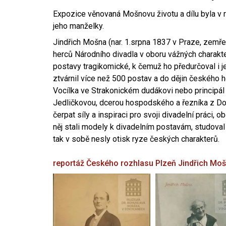
Expozice věnovaná Mošnovu životu a dílu byla v r
jeho manželky.
Jindřich Mošna (nar. 1.srpna 1837 v Praze, zemře
herců Národního divadla v oboru vážných charakter
postavy tragikomické, k čemuž ho předurčoval i 
ztvárnil více než 500 postav a do dějin českého
Vocílka ve Strakonickém dudákovi nebo principál
Jedličkovou, dcerou hospodského a řezníka z Dob
čerpat síly a inspiraci pro svoji divadelní práci, 
něj stali modely k divadelním postavám, studoval
tak v sobě nesly otisk ryze českých charakterů.
reportáž Českého rozhlasu Plzeň
Jindřich Mo