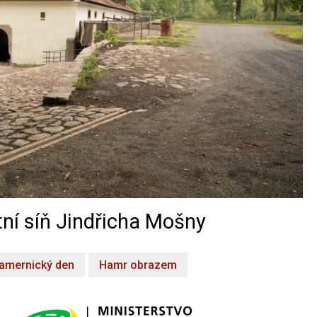
ní síň Jindřicha Mošny
amernický den
Hamr obrazem