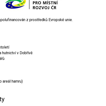
 spolufinancován z prostředků Evropské unie.
toletí
 hutnictví v Dobřívě
ářů
o areál hamru)
ty