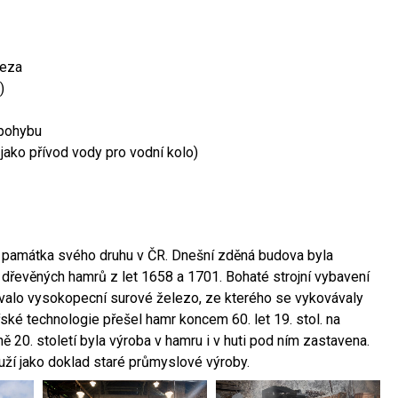
leza
)
 pohybu
 jako přívod vody pro vodní kolo)
ší památka svého druhu v ČR. Dnešní zděná budova byla
 dřevěných hamrů z let 1658 a 1701. Bohaté strojní vybavení
ovalo vysokopecní surové železo, ze kterého se vykovávaly
ské technologie přešel hamr koncem 60. let 19. stol. na
 20. století byla výroba v hamru i v huti pod ním zastavena.
ouží jako doklad staré průmyslové výroby.