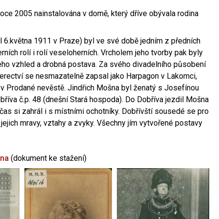
oce 2005 nainstalována v domě, který dříve obývala rodina
l 6.května 1911 v Praze) byl ve své době jedním z předních
ních rolí i rolí veseloherních. Vrcholem jeho tvorby pak byly
jeho vzhled a drobná postava. Za svého divadelního působení
 herectví se nesmazatelně zapsal jako Harpagon v Lakomci,
 v Prodané nevěstě. Jindřich Mošna byl ženatý s Josefínou
říva č.p. 48 (dnešní Stará hospoda). Do Dobříva jezdil Mošna
občas si zahrál i s místními ochotníky. Dobřívští sousedé se pro
 jejich mravy, vztahy a zvyky. Všechny jím vytvořené postavy
šna
(dokument ke stažení)