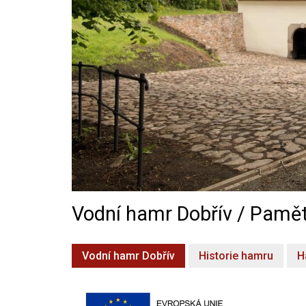
Vodní hamr Dobřív / Pamět
Vodní hamr Dobřív
Historie hamru
H