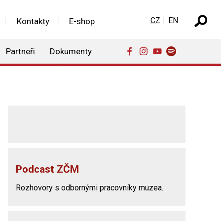
Zvolte jazyk
CZ
EN
Kontakty
E-shop
Partneři
Dokumenty
Podcast ZČM
Rozhovory s odbornými pracovníky muzea.