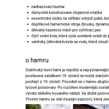
nadhazovací buchar
důmyslně konstruovaná stojanová vrtačka
excentrické nůžky na stříhání silných plátů že
doplňkové hamernické stroje (brusky, dynamo
dřevěný kazetový měch pro vyhřívací pec
čtyři vodní kola, která výše uvedené uvádí do
vantroky (dřevěná koryta na vodu, která slouží
o hamru
Dobřívský horní hamr je největší a nejvýznamněj
postavena začátkem 19. století na místě starších
pochází z 19. století. Původně se v hamru zkujň
tyčové polotovary. Po rozšíření modernější ocelář
výrobu těžkého kovaného nářadí. Ve druhé polovině
Prostor hamru se stal muzejní expozicí, která sl