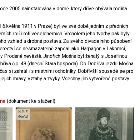
oce 2005 nainstalována v domě, který dříve obývala rodina
l 6.května 1911 v Praze) byl ve své době jedním z předních
ních rolí i rolí veseloherních. Vrcholem jeho tvorby pak byly
jeho vzhled a drobná postava. Za svého divadelního působení
 herectví se nesmazatelně zapsal jako Harpagon v Lakomci,
 v Prodané nevěstě. Jindřich Mošna byl ženatý s Josefínou
říva č.p. 48 (dnešní Stará hospoda). Do Dobříva jezdil Mošna
občas si zahrál i s místními ochotníky. Dobřívští sousedé se pro
 jejich mravy, vztahy a zvyky. Všechny jím vytvořené postavy
šna
(dokument ke stažení)