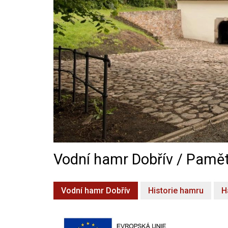
Vodní hamr Dobřív / Pamět
Vodní hamr Dobřív
Historie hamru
H