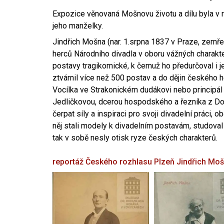
Expozice věnovaná Mošnovu životu a dílu byla v r
jeho manželky.
Jindřich Mošna (nar. 1.srpna 1837 v Praze, zemře
herců Národního divadla v oboru vážných charakter
postavy tragikomické, k čemuž ho předurčoval i 
ztvárnil více než 500 postav a do dějin českého
Vocílka ve Strakonickém dudákovi nebo principál
Jedličkovou, dcerou hospodského a řezníka z Dob
čerpat síly a inspiraci pro svoji divadelní práci, 
něj stali modely k divadelním postavám, studoval
tak v sobě nesly otisk ryze českých charakterů.
reportáž Českého rozhlasu Plzeň
Jindřich Mo