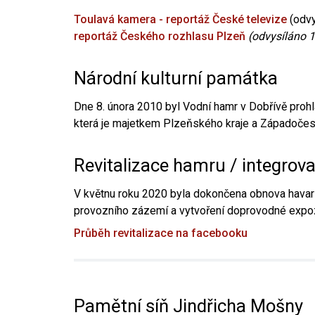
Toulavá kamera - reportáž České televize
(odvy
reportáž Českého rozhlasu Plzeň
(odvysíláno 1
Národní kulturní památka
Dne 8. února 2010 byl Vodní hamr v Dobřívě prohl
která je majetkem Plzeňského kraje a Západočesk
Revitalizace hamru / integrov
V květnu roku 2020 byla dokončena obnova havari
provozního zázemí a vytvoření doprovodné expoz
Průběh revitalizace na facebooku
Pamětní síň Jindřicha Mošny