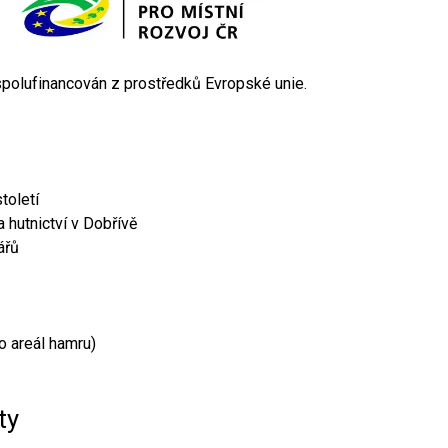
 spolufinancován z prostředků Evropské unie.
toletí
 hutnictví v Dobřívě
ářů
o areál hamru)
ty