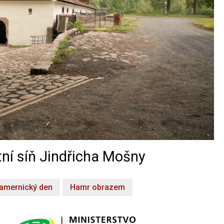
ní síň Jindřicha Mošny
amernický den
Hamr obrazem