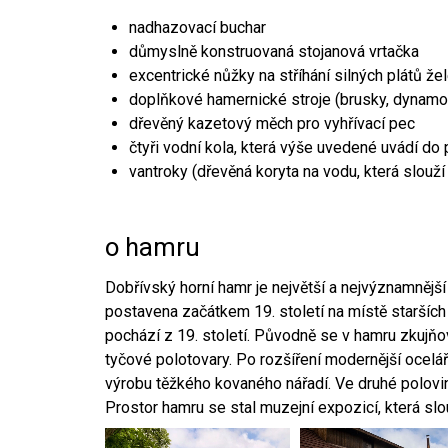
nadhazovací buchar
důmyslně konstruovaná stojanová vrtačka
excentrické nůžky na stříhání silných plátů že
doplňkové hamernické stroje (brusky, dynamo
dřevěný kazetový měch pro vyhřívací pec
čtyři vodní kola, která výše uvedené uvádí do
vantroky (dřevěná koryta na vodu, která slouží
o hamru
Dobřívský horní hamr je největší a nejvýznamněj
postavena začátkem 19. století na místě starších
pochází z 19. století. Původně se v hamru zkujň
tyčové polotovary. Po rozšíření modernější ocelář
výrobu těžkého kovaného nářadí. Ve druhé polovině
Prostor hamru se stal muzejní expozicí, která sl