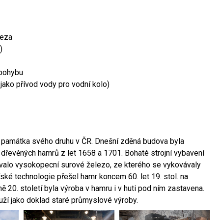
leza
)
 pohybu
 jako přívod vody pro vodní kolo)
ší památka svého druhu v ČR. Dnešní zděná budova byla
 dřevěných hamrů z let 1658 a 1701. Bohaté strojní vybavení
ovalo vysokopecní surové železo, ze kterého se vykovávaly
ské technologie přešel hamr koncem 60. let 19. stol. na
 20. století byla výroba v hamru i v huti pod ním zastavena.
ouží jako doklad staré průmyslové výroby.