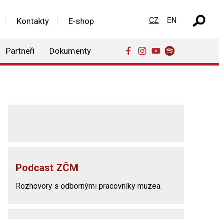
Zvolte jazyk
CZ
EN
Kontakty
E-shop
Partneři
Dokumenty
Podcast ZČM
Rozhovory s odbornými pracovníky muzea.