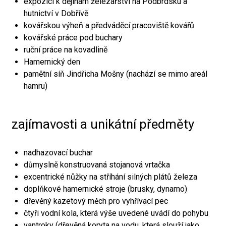
expozici k dějinám železářství na Podbrdsku a
hutnictví v Dobřívě
kovářskou výheň a předváděcí pracoviště kovářů
kovářské práce pod buchary
ruční práce na kovadlině
Hamernický den
pamětní síň Jindřicha Mošny (nachází se mimo areál
hamru)
zajímavosti a unikátní předměty
nadhazovací buchar
důmyslně konstruovaná stojanová vrtačka
excentrické nůžky na stříhání silných plátů železa
doplňkové hamernické stroje (brusky, dynamo)
dřevěný kazetový měch pro vyhřívací pec
čtyři vodní kola, která výše uvedené uvádí do pohybu
vantroky (dřevěná koryta na vodu, která slouží jako