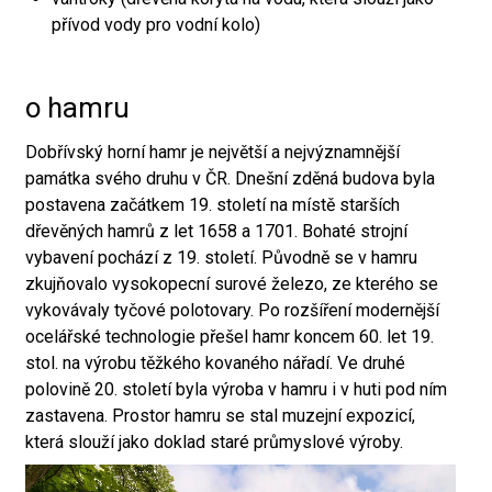
přívod vody pro vodní kolo)
o hamru
Dobřívský horní hamr je největší a nejvýznamnější
památka svého druhu v ČR. Dnešní zděná budova byla
postavena začátkem 19. století na místě starších
dřevěných hamrů z let 1658 a 1701. Bohaté strojní
vybavení pochází z 19. století. Původně se v hamru
zkujňovalo vysokopecní surové železo, ze kterého se
vykovávaly tyčové polotovary. Po rozšíření modernější
ocelářské technologie přešel hamr koncem 60. let 19.
stol. na výrobu těžkého kovaného nářadí. Ve druhé
polovině 20. století byla výroba v hamru i v huti pod ním
zastavena. Prostor hamru se stal muzejní expozicí,
která slouží jako doklad staré průmyslové výroby.