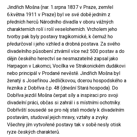
Jindřich Mošna (nar. 1.srpna 1837 v Praze, zemřel
6.května 1911 v Praze) byl ve své době jedním z
předních herců Národního divadla v oboru vážných
charakterních rolí i rolí veseloherních. Vrcholem jeho
tvorby pak byly postavy tragikomické, k čemuž ho
předurčoval i jeho vzhled a drobná postava. Za svého
divadelního působení ztvárnil více než 500 postav a do
dějin českého herectví se nesmazatelně zapsal jako
Harpagon v Lakomci, Vocílka ve Strakonickém dudákovi
nebo principál v Prodané nevěstě. Jindřich Mošna byl
ženatý s Josefínou Jedličkovou, dcerou hospodského a
řezníka z Dobříva č.p. 48 (dnešní Stará hospoda). Do
Dobříva jezdil Mošna čerpat síly a inspiraci pro svoji
divadelní práci, občas si zahrál i s místními ochotníky.
Dobřívští sousedé se pro něj stali modely k divadelním
postavám, studoval jejich mravy, vztahy a zvyky.
Všechny jím vytvořené postavy tak v sobě nesly otisk
ryze českých charakterů.