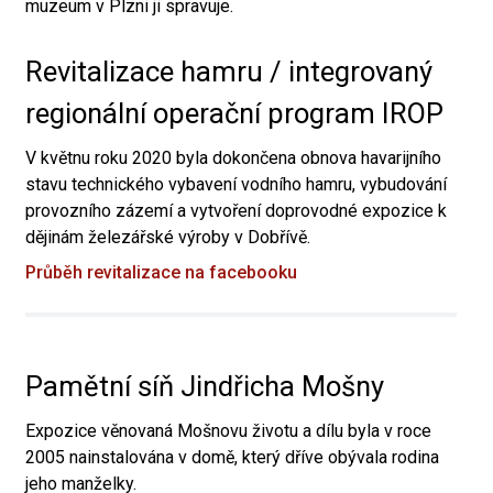
muzeum v Plzni ji spravuje.
Revitalizace hamru / integrovaný
regionální operační program IROP
V květnu roku 2020 byla dokončena obnova havarijního
stavu technického vybavení vodního hamru, vybudování
provozního zázemí a vytvoření doprovodné expozice k
dějinám železářské výroby v Dobřívě.
Průběh revitalizace na facebooku
Pamětní síň Jindřicha Mošny
Expozice věnovaná Mošnovu životu a dílu byla v roce
2005 nainstalována v domě, který dříve obývala rodina
jeho manželky.