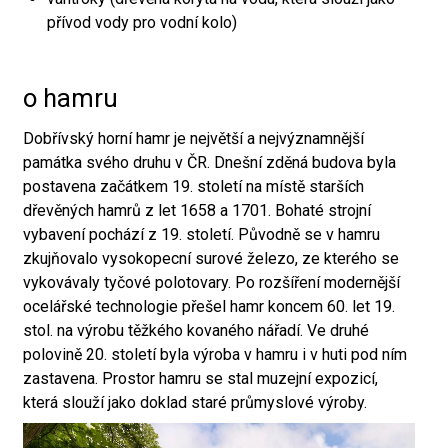
přívod vody pro vodní kolo)
o hamru
Dobřívský horní hamr je největší a nejvýznamnější
památka svého druhu v ČR. Dnešní zděná budova byla
postavena začátkem 19. století na místě starších
dřevěných hamrů z let 1658 a 1701. Bohaté strojní
vybavení pochází z 19. století. Původně se v hamru
zkujňovalo vysokopecní surové železo, ze kterého se
vykovávaly tyčové polotovary. Po rozšíření modernější
ocelářské technologie přešel hamr koncem 60. let 19.
stol. na výrobu těžkého kovaného nářadí. Ve druhé
polovině 20. století byla výroba v hamru i v huti pod ním
zastavena. Prostor hamru se stal muzejní expozicí,
která slouží jako doklad staré průmyslové výroby.