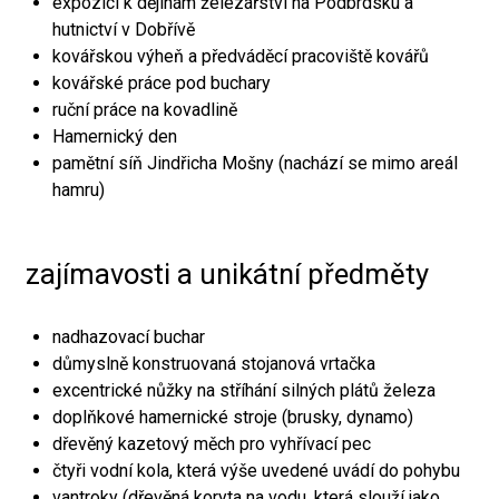
expozici k dějinám železářství na Podbrdsku a
hutnictví v Dobřívě
kovářskou výheň a předváděcí pracoviště kovářů
kovářské práce pod buchary
ruční práce na kovadlině
Hamernický den
pamětní síň Jindřicha Mošny (nachází se mimo areál
hamru)
zajímavosti a unikátní předměty
nadhazovací buchar
důmyslně konstruovaná stojanová vrtačka
excentrické nůžky na stříhání silných plátů železa
doplňkové hamernické stroje (brusky, dynamo)
dřevěný kazetový měch pro vyhřívací pec
čtyři vodní kola, která výše uvedené uvádí do pohybu
vantroky (dřevěná koryta na vodu, která slouží jako