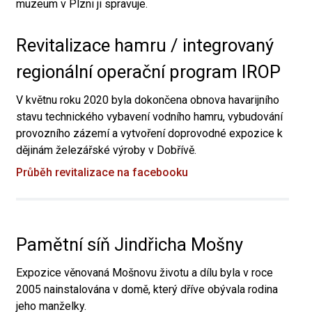
muzeum v Plzni ji spravuje.
Revitalizace hamru / integrovaný
regionální operační program IROP
V květnu roku 2020 byla dokončena obnova havarijního
stavu technického vybavení vodního hamru, vybudování
provozního zázemí a vytvoření doprovodné expozice k
dějinám železářské výroby v Dobřívě.
Průběh revitalizace na facebooku
Pamětní síň Jindřicha Mošny
Expozice věnovaná Mošnovu životu a dílu byla v roce
2005 nainstalována v domě, který dříve obývala rodina
jeho manželky.