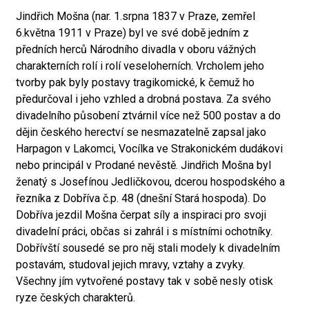
Jindřich Mošna (nar. 1.srpna 1837 v Praze, zemřel
6.května 1911 v Praze) byl ve své době jedním z
předních herců Národního divadla v oboru vážných
charakterních rolí i rolí veseloherních. Vrcholem jeho
tvorby pak byly postavy tragikomické, k čemuž ho
předurčoval i jeho vzhled a drobná postava. Za svého
divadelního působení ztvárnil více než 500 postav a do
dějin českého herectví se nesmazatelně zapsal jako
Harpagon v Lakomci, Vocílka ve Strakonickém dudákovi
nebo principál v Prodané nevěstě. Jindřich Mošna byl
ženatý s Josefínou Jedličkovou, dcerou hospodského a
řezníka z Dobříva č.p. 48 (dnešní Stará hospoda). Do
Dobříva jezdil Mošna čerpat síly a inspiraci pro svoji
divadelní práci, občas si zahrál i s místními ochotníky.
Dobřívští sousedé se pro něj stali modely k divadelním
postavám, studoval jejich mravy, vztahy a zvyky.
Všechny jím vytvořené postavy tak v sobě nesly otisk
ryze českých charakterů.