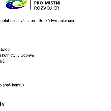
 spolufinancován z prostředků Evropské unie.
toletí
 hutnictví v Dobřívě
ářů
o areál hamru)
ty