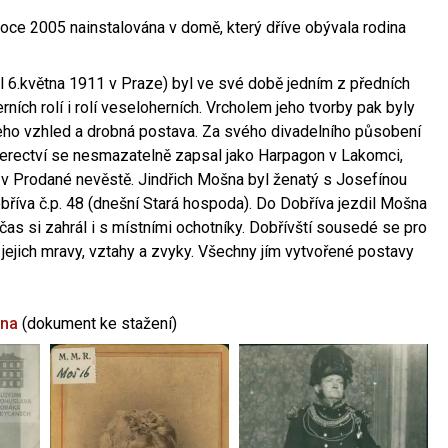
oce 2005 nainstalována v domě, který dříve obývala rodina
l 6.května 1911 v Praze) byl ve své době jedním z předních
ních rolí i rolí veseloherních. Vrcholem jeho tvorby pak byly
jeho vzhled a drobná postava. Za svého divadelního působení
 herectví se nesmazatelně zapsal jako Harpagon v Lakomci,
 v Prodané nevěstě. Jindřich Mošna byl ženatý s Josefínou
říva č.p. 48 (dnešní Stará hospoda). Do Dobříva jezdil Mošna
občas si zahrál i s místními ochotníky. Dobřívští sousedé se pro
 jejich mravy, vztahy a zvyky. Všechny jím vytvořené postavy
šna
(dokument ke stažení)