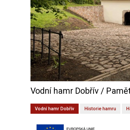
Vodní hamr Dobřív / Pamět
Vodní hamr Dobřív
Historie hamru
H