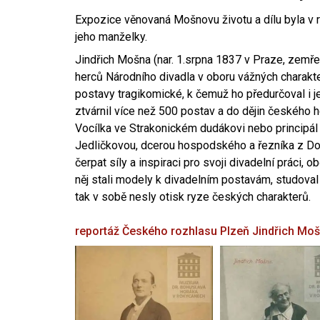
Expozice věnovaná Mošnovu životu a dílu byla v r
jeho manželky.
Jindřich Mošna (nar. 1.srpna 1837 v Praze, zemře
herců Národního divadla v oboru vážných charakter
postavy tragikomické, k čemuž ho předurčoval i 
ztvárnil více než 500 postav a do dějin českého
Vocílka ve Strakonickém dudákovi nebo principál
Jedličkovou, dcerou hospodského a řezníka z Dob
čerpat síly a inspiraci pro svoji divadelní práci, 
něj stali modely k divadelním postavám, studoval
tak v sobě nesly otisk ryze českých charakterů.
reportáž Českého rozhlasu Plzeň
Jindřich Mo