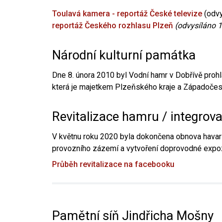
Toulavá kamera - reportáž České televize
(odvy
reportáž Českého rozhlasu Plzeň
(odvysíláno 1
Národní kulturní památka
Dne 8. února 2010 byl Vodní hamr v Dobřívě prohl
která je majetkem Plzeňského kraje a Západočesk
Revitalizace hamru / integrov
V květnu roku 2020 byla dokončena obnova havari
provozního zázemí a vytvoření doprovodné expoz
Průběh revitalizace na facebooku
Pamětní síň Jindřicha Mošny