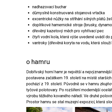
nadhazovací buchar
důmyslně konstruovaná stojanová vrtačka
excentrické nůžky na stříhání silných plátů že
doplňkové hamernické stroje (brusky, dynamo
dřevěný kazetový měch pro vyhřívací pec
čtyři vodní kola, která výše uvedené uvádí do
vantroky (dřevěná koryta na vodu, která slouží
o hamru
Dobřívský horní hamr je největší a nejvýznamněj
postavena začátkem 19. století na místě starších
pochází z 19. století. Původně se v hamru zkujň
tyčové polotovary. Po rozšíření modernější ocelář
výrobu těžkého kovaného nářadí. Ve druhé polovině
Prostor hamru se stal muzejní expozicí, která sl