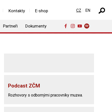
Zvolte jazyk
CZ
EN
Kontakty
E-shop
Partneři
Dokumenty
Podcast ZČM
Rozhovory s odbornými pracovníky muzea.