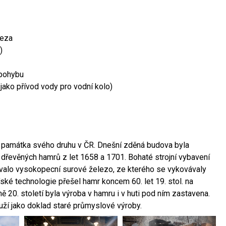
leza
)
 pohybu
 jako přívod vody pro vodní kolo)
ší památka svého druhu v ČR. Dnešní zděná budova byla
 dřevěných hamrů z let 1658 a 1701. Bohaté strojní vybavení
ovalo vysokopecní surové železo, ze kterého se vykovávaly
ské technologie přešel hamr koncem 60. let 19. stol. na
 20. století byla výroba v hamru i v huti pod ním zastavena.
ouží jako doklad staré průmyslové výroby.