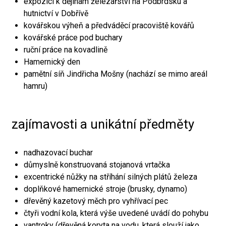
expozici k dějinám železářství na Podbrdsku a
hutnictví v Dobřívě
kovářskou výheň a předváděcí pracoviště kovářů
kovářské práce pod buchary
ruční práce na kovadlině
Hamernický den
pamětní síň Jindřicha Mošny (nachází se mimo areál
hamru)
zajímavosti a unikátní předměty
nadhazovací buchar
důmyslně konstruovaná stojanová vrtačka
excentrické nůžky na stříhání silných plátů železa
doplňkové hamernické stroje (brusky, dynamo)
dřevěný kazetový měch pro vyhřívací pec
čtyři vodní kola, která výše uvedené uvádí do pohybu
vantroky (dřevěná koryta na vodu, která slouží jako