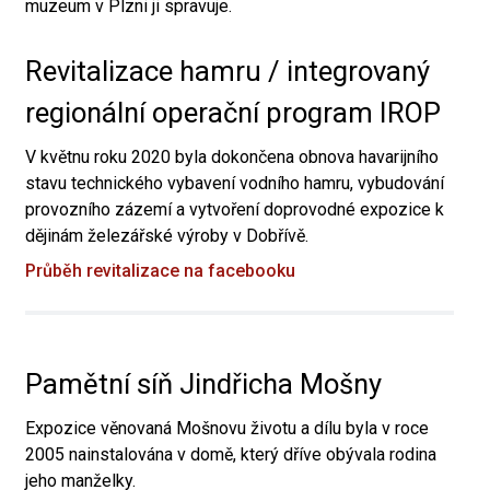
muzeum v Plzni ji spravuje.
Revitalizace hamru / integrovaný
regionální operační program IROP
V květnu roku 2020 byla dokončena obnova havarijního
stavu technického vybavení vodního hamru, vybudování
provozního zázemí a vytvoření doprovodné expozice k
dějinám železářské výroby v Dobřívě.
Průběh revitalizace na facebooku
Pamětní síň Jindřicha Mošny
Expozice věnovaná Mošnovu životu a dílu byla v roce
2005 nainstalována v domě, který dříve obývala rodina
jeho manželky.