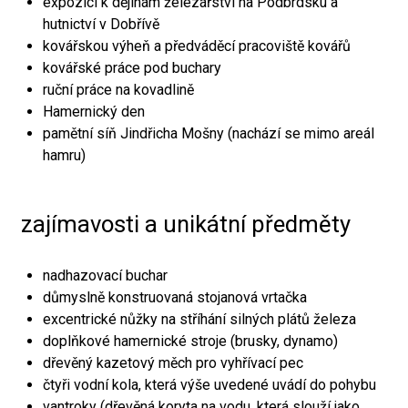
expozici k dějinám železářství na Podbrdsku a
hutnictví v Dobřívě
kovářskou výheň a předváděcí pracoviště kovářů
kovářské práce pod buchary
ruční práce na kovadlině
Hamernický den
pamětní síň Jindřicha Mošny (nachází se mimo areál
hamru)
zajímavosti a unikátní předměty
nadhazovací buchar
důmyslně konstruovaná stojanová vrtačka
excentrické nůžky na stříhání silných plátů železa
doplňkové hamernické stroje (brusky, dynamo)
dřevěný kazetový měch pro vyhřívací pec
čtyři vodní kola, která výše uvedené uvádí do pohybu
vantroky (dřevěná koryta na vodu, která slouží jako