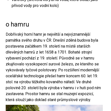
přívod vody pro vodní kolo)
o hamru
Dobřívský horní hamr je největší a nejvýznamnější
památka svého druhu v ČR. Dnešní zděná budova byla
postavena začátkem 19. století na místě starších
dřevěných hamrů z let 1658 a 1701. Bohaté strojní
vybavení pochází z 19. století. Původně se v hamru
zkujňovalo vysokopecní surové železo, ze kterého se
vykovávaly tyčové polotovary. Po rozšíření modernější
ocelářské technologie přešel hamr koncem 60. let 19.
stol. na výrobu těžkého kovaného nářadí. Ve druhé
polovině 20. století byla výroba v hamru i v huti pod ním
zastavena. Prostor hamru se stal muzejní expozicí,
která slouží jako doklad staré průmyslové výroby.