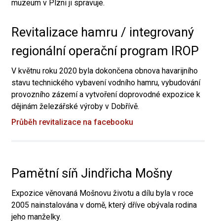
muzeum v Plzni ji spravuje.
Revitalizace hamru / integrovaný
regionální operační program IROP
V květnu roku 2020 byla dokončena obnova havarijního
stavu technického vybavení vodního hamru, vybudování
provozního zázemí a vytvoření doprovodné expozice k
dějinám železářské výroby v Dobřívě.
Průběh revitalizace na facebooku
Pamětní síň Jindřicha Mošny
Expozice věnovaná Mošnovu životu a dílu byla v roce
2005 nainstalována v domě, který dříve obývala rodina
jeho manželky.