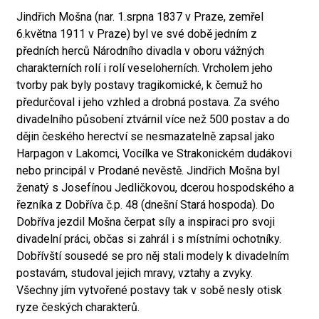
Jindřich Mošna (nar. 1.srpna 1837 v Praze, zemřel
6.května 1911 v Praze) byl ve své době jedním z
předních herců Národního divadla v oboru vážných
charakterních rolí i rolí veseloherních. Vrcholem jeho
tvorby pak byly postavy tragikomické, k čemuž ho
předurčoval i jeho vzhled a drobná postava. Za svého
divadelního působení ztvárnil více než 500 postav a do
dějin českého herectví se nesmazatelně zapsal jako
Harpagon v Lakomci, Vocílka ve Strakonickém dudákovi
nebo principál v Prodané nevěstě. Jindřich Mošna byl
ženatý s Josefínou Jedličkovou, dcerou hospodského a
řezníka z Dobříva č.p. 48 (dnešní Stará hospoda). Do
Dobříva jezdil Mošna čerpat síly a inspiraci pro svoji
divadelní práci, občas si zahrál i s místními ochotníky.
Dobřívští sousedé se pro něj stali modely k divadelním
postavám, studoval jejich mravy, vztahy a zvyky.
Všechny jím vytvořené postavy tak v sobě nesly otisk
ryze českých charakterů.