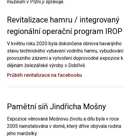
muzeum v Plzni ji spravuje.
Revitalizace hamru / integrovaný
regionální operační program IROP
V květnu roku 2020 byla dokončena obnova havarijního
stavu technického vybavení vodního hamru, vybudování
provozního zázemí a vytvoření doprovodné expozice k
dějinám železářské výroby v Dobřívě.
Průběh revitalizace na facebooku
Pamětní síň Jindřicha Mošny
Expozice věnovaná Mošnovu životu a dílu byla v roce
2005 nainstalována v domě, který dříve obývala rodina
jeho manželky.