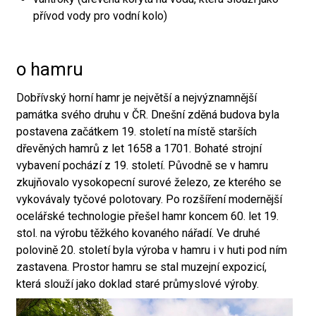
přívod vody pro vodní kolo)
o hamru
Dobřívský horní hamr je největší a nejvýznamnější
památka svého druhu v ČR. Dnešní zděná budova byla
postavena začátkem 19. století na místě starších
dřevěných hamrů z let 1658 a 1701. Bohaté strojní
vybavení pochází z 19. století. Původně se v hamru
zkujňovalo vysokopecní surové železo, ze kterého se
vykovávaly tyčové polotovary. Po rozšíření modernější
ocelářské technologie přešel hamr koncem 60. let 19.
stol. na výrobu těžkého kovaného nářadí. Ve druhé
polovině 20. století byla výroba v hamru i v huti pod ním
zastavena. Prostor hamru se stal muzejní expozicí,
která slouží jako doklad staré průmyslové výroby.