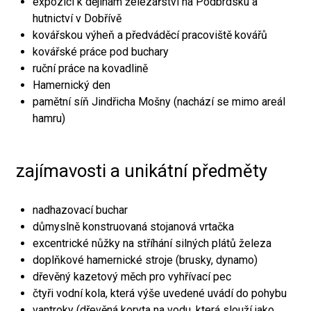
expozici k dějinám železářství na Podbrdsku a
hutnictví v Dobřívě
kovářskou výheň a předváděcí pracoviště kovářů
kovářské práce pod buchary
ruční práce na kovadlině
Hamernický den
pamětní síň Jindřicha Mošny (nachází se mimo areál
hamru)
zajímavosti a unikátní předměty
nadhazovací buchar
důmyslně konstruovaná stojanová vrtačka
excentrické nůžky na stříhání silných plátů železa
doplňkové hamernické stroje (brusky, dynamo)
dřevěný kazetový měch pro vyhřívací pec
čtyři vodní kola, která výše uvedené uvádí do pohybu
vantroky (dřevěná koryta na vodu, která slouží jako