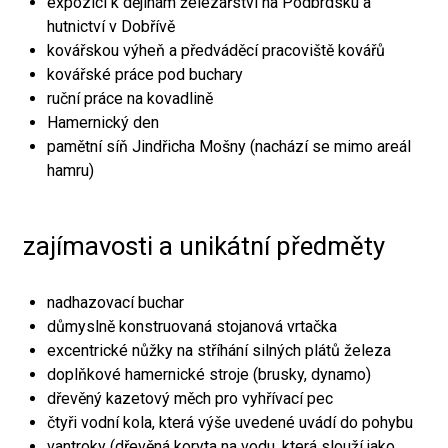
expozici k dějinám železářství na Podbrdsku a
hutnictví v Dobřívě
kovářskou výheň a předváděcí pracoviště kovářů
kovářské práce pod buchary
ruční práce na kovadlině
Hamernický den
pamětní síň Jindřicha Mošny (nachází se mimo areál
hamru)
zajímavosti a unikátní předměty
nadhazovací buchar
důmyslně konstruovaná stojanová vrtačka
excentrické nůžky na stříhání silných plátů železa
doplňkové hamernické stroje (brusky, dynamo)
dřevěný kazetový měch pro vyhřívací pec
čtyři vodní kola, která výše uvedené uvádí do pohybu
vantroky (dřevěná koryta na vodu, která slouží jako