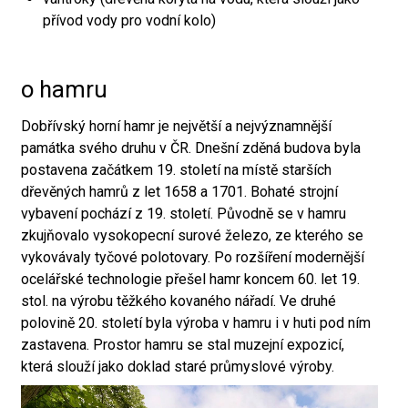
přívod vody pro vodní kolo)
o hamru
Dobřívský horní hamr je největší a nejvýznamnější
památka svého druhu v ČR. Dnešní zděná budova byla
postavena začátkem 19. století na místě starších
dřevěných hamrů z let 1658 a 1701. Bohaté strojní
vybavení pochází z 19. století. Původně se v hamru
zkujňovalo vysokopecní surové železo, ze kterého se
vykovávaly tyčové polotovary. Po rozšíření modernější
ocelářské technologie přešel hamr koncem 60. let 19.
stol. na výrobu těžkého kovaného nářadí. Ve druhé
polovině 20. století byla výroba v hamru i v huti pod ním
zastavena. Prostor hamru se stal muzejní expozicí,
která slouží jako doklad staré průmyslové výroby.