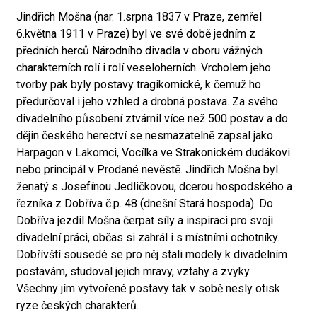
Jindřich Mošna (nar. 1.srpna 1837 v Praze, zemřel
6.května 1911 v Praze) byl ve své době jedním z
předních herců Národního divadla v oboru vážných
charakterních rolí i rolí veseloherních. Vrcholem jeho
tvorby pak byly postavy tragikomické, k čemuž ho
předurčoval i jeho vzhled a drobná postava. Za svého
divadelního působení ztvárnil více než 500 postav a do
dějin českého herectví se nesmazatelně zapsal jako
Harpagon v Lakomci, Vocílka ve Strakonickém dudákovi
nebo principál v Prodané nevěstě. Jindřich Mošna byl
ženatý s Josefínou Jedličkovou, dcerou hospodského a
řezníka z Dobříva č.p. 48 (dnešní Stará hospoda). Do
Dobříva jezdil Mošna čerpat síly a inspiraci pro svoji
divadelní práci, občas si zahrál i s místními ochotníky.
Dobřívští sousedé se pro něj stali modely k divadelním
postavám, studoval jejich mravy, vztahy a zvyky.
Všechny jím vytvořené postavy tak v sobě nesly otisk
ryze českých charakterů.