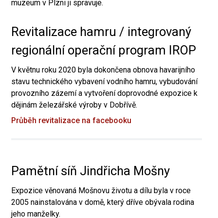
muzeum v Plzni ji spravuje.
Revitalizace hamru / integrovaný
regionální operační program IROP
V květnu roku 2020 byla dokončena obnova havarijního
stavu technického vybavení vodního hamru, vybudování
provozního zázemí a vytvoření doprovodné expozice k
dějinám železářské výroby v Dobřívě.
Průběh revitalizace na facebooku
Pamětní síň Jindřicha Mošny
Expozice věnovaná Mošnovu životu a dílu byla v roce
2005 nainstalována v domě, který dříve obývala rodina
jeho manželky.