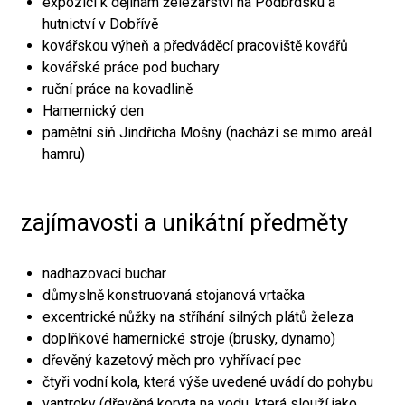
expozici k dějinám železářství na Podbrdsku a
hutnictví v Dobřívě
kovářskou výheň a předváděcí pracoviště kovářů
kovářské práce pod buchary
ruční práce na kovadlině
Hamernický den
pamětní síň Jindřicha Mošny (nachází se mimo areál
hamru)
zajímavosti a unikátní předměty
nadhazovací buchar
důmyslně konstruovaná stojanová vrtačka
excentrické nůžky na stříhání silných plátů železa
doplňkové hamernické stroje (brusky, dynamo)
dřevěný kazetový měch pro vyhřívací pec
čtyři vodní kola, která výše uvedené uvádí do pohybu
vantroky (dřevěná koryta na vodu, která slouží jako