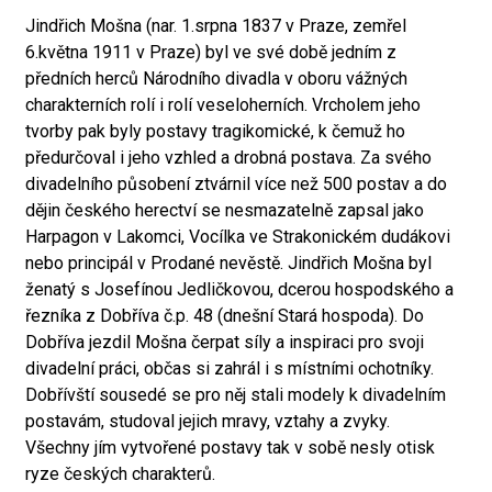
Jindřich Mošna (nar. 1.srpna 1837 v Praze, zemřel
6.května 1911 v Praze) byl ve své době jedním z
předních herců Národního divadla v oboru vážných
charakterních rolí i rolí veseloherních. Vrcholem jeho
tvorby pak byly postavy tragikomické, k čemuž ho
předurčoval i jeho vzhled a drobná postava. Za svého
divadelního působení ztvárnil více než 500 postav a do
dějin českého herectví se nesmazatelně zapsal jako
Harpagon v Lakomci, Vocílka ve Strakonickém dudákovi
nebo principál v Prodané nevěstě. Jindřich Mošna byl
ženatý s Josefínou Jedličkovou, dcerou hospodského a
řezníka z Dobříva č.p. 48 (dnešní Stará hospoda). Do
Dobříva jezdil Mošna čerpat síly a inspiraci pro svoji
divadelní práci, občas si zahrál i s místními ochotníky.
Dobřívští sousedé se pro něj stali modely k divadelním
postavám, studoval jejich mravy, vztahy a zvyky.
Všechny jím vytvořené postavy tak v sobě nesly otisk
ryze českých charakterů.