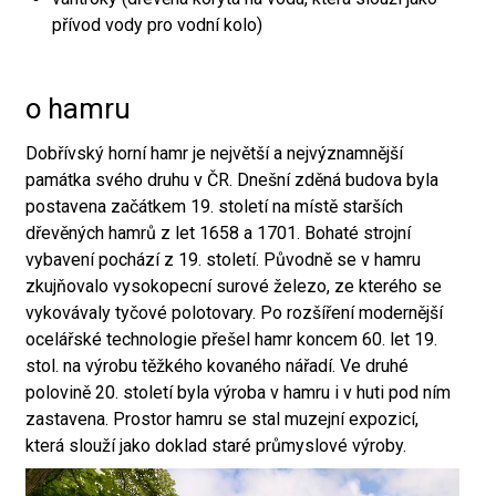
přívod vody pro vodní kolo)
o hamru
Dobřívský horní hamr je největší a nejvýznamnější
památka svého druhu v ČR. Dnešní zděná budova byla
postavena začátkem 19. století na místě starších
dřevěných hamrů z let 1658 a 1701. Bohaté strojní
vybavení pochází z 19. století. Původně se v hamru
zkujňovalo vysokopecní surové železo, ze kterého se
vykovávaly tyčové polotovary. Po rozšíření modernější
ocelářské technologie přešel hamr koncem 60. let 19.
stol. na výrobu těžkého kovaného nářadí. Ve druhé
polovině 20. století byla výroba v hamru i v huti pod ním
zastavena. Prostor hamru se stal muzejní expozicí,
která slouží jako doklad staré průmyslové výroby.