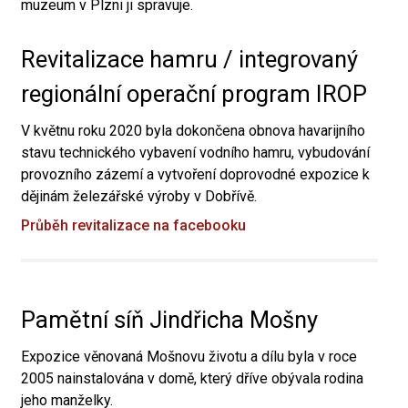
muzeum v Plzni ji spravuje.
Revitalizace hamru / integrovaný
regionální operační program IROP
V květnu roku 2020 byla dokončena obnova havarijního
stavu technického vybavení vodního hamru, vybudování
provozního zázemí a vytvoření doprovodné expozice k
dějinám železářské výroby v Dobřívě.
Průběh revitalizace na facebooku
Pamětní síň Jindřicha Mošny
Expozice věnovaná Mošnovu životu a dílu byla v roce
2005 nainstalována v domě, který dříve obývala rodina
jeho manželky.