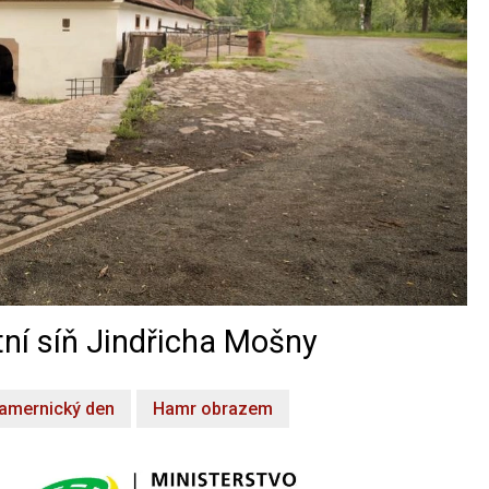
ní síň Jindřicha Mošny
amernický den
Hamr obrazem