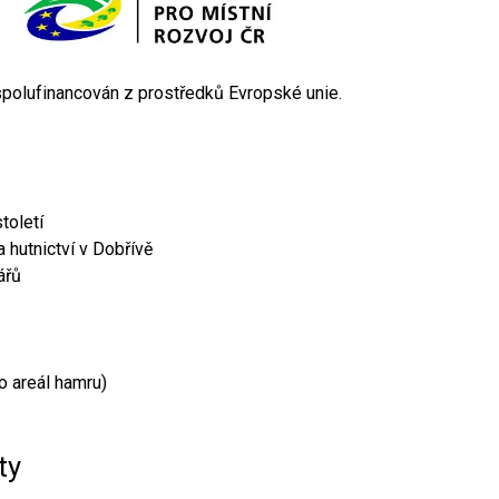
 spolufinancován z prostředků Evropské unie.
toletí
 hutnictví v Dobřívě
ářů
o areál hamru)
ty