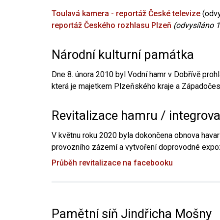
Toulavá kamera - reportáž České televize
(odvy
reportáž Českého rozhlasu Plzeň
(odvysíláno 1
Národní kulturní památka
Dne 8. února 2010 byl Vodní hamr v Dobřívě prohl
která je majetkem Plzeňského kraje a Západočesk
Revitalizace hamru / integrov
V květnu roku 2020 byla dokončena obnova havari
provozního zázemí a vytvoření doprovodné expoz
Průběh revitalizace na facebooku
Pamětní síň Jindřicha Mošny