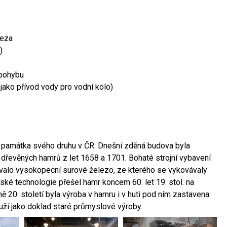
leza
)
 pohybu
 jako přívod vody pro vodní kolo)
ší památka svého druhu v ČR. Dnešní zděná budova byla
 dřevěných hamrů z let 1658 a 1701. Bohaté strojní vybavení
ovalo vysokopecní surové železo, ze kterého se vykovávaly
ské technologie přešel hamr koncem 60. let 19. stol. na
 20. století byla výroba v hamru i v huti pod ním zastavena.
ouží jako doklad staré průmyslové výroby.