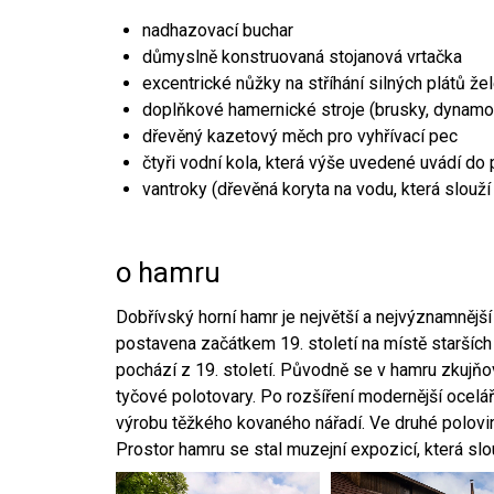
nadhazovací buchar
důmyslně konstruovaná stojanová vrtačka
excentrické nůžky na stříhání silných plátů že
doplňkové hamernické stroje (brusky, dynamo
dřevěný kazetový měch pro vyhřívací pec
čtyři vodní kola, která výše uvedené uvádí do
vantroky (dřevěná koryta na vodu, která slouží
o hamru
Dobřívský horní hamr je největší a nejvýznamněj
postavena začátkem 19. století na místě starších
pochází z 19. století. Původně se v hamru zkujň
tyčové polotovary. Po rozšíření modernější ocelář
výrobu těžkého kovaného nářadí. Ve druhé polovině
Prostor hamru se stal muzejní expozicí, která sl