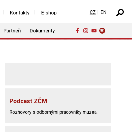
Zvolte jazyk
CZ
EN
Kontakty
E-shop
Partneři
Dokumenty
Podcast ZČM
Rozhovory s odbornými pracovníky muzea.