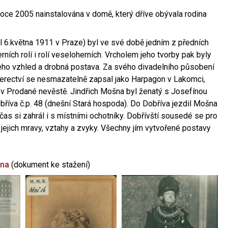
oce 2005 nainstalována v domě, který dříve obývala rodina
l 6.května 1911 v Praze) byl ve své době jedním z předních
ních rolí i rolí veseloherních. Vrcholem jeho tvorby pak byly
jeho vzhled a drobná postava. Za svého divadelního působení
 herectví se nesmazatelně zapsal jako Harpagon v Lakomci,
 v Prodané nevěstě. Jindřich Mošna byl ženatý s Josefínou
říva č.p. 48 (dnešní Stará hospoda). Do Dobříva jezdil Mošna
občas si zahrál i s místními ochotníky. Dobřívští sousedé se pro
 jejich mravy, vztahy a zvyky. Všechny jím vytvořené postavy
šna
(dokument ke stažení)