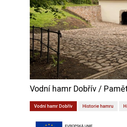
Vodní hamr Dobřív / Pamět
Vodní hamr Dobřív
Historie hamru
H