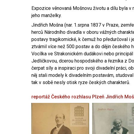
Expozice věnovaná Mošnovu životu a dílu byla v r
jeho manželky.
Jindřich Mošna (nar. 1.srpna 1837 v Praze, zemře
herců Národního divadla v oboru vážných charakter
postavy tragikomické, k čemuž ho předurčoval i 
ztvárnil více než 500 postav a do dějin českého
Vocílka ve Strakonickém dudákovi nebo principál
Jedličkovou, dcerou hospodského a řezníka z Dob
čerpat síly a inspiraci pro svoji divadelní práci, 
něj stali modely k divadelním postavám, studoval
tak v sobě nesly otisk ryze českých charakterů.
reportáž Českého rozhlasu Plzeň
Jindřich Mo