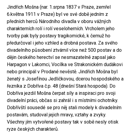
Jindřich Mošna (nar. 1.srpna 1837 v Praze, zemřel
6.května 1911 v Praze) byl ve své době jedním z
předních herců Národního divadla v oboru vážných
charakterních rolí i rolí veseloherních. Vrcholem jeho
tvorby pak byly postavy tragikomické, k čemuž ho
předurčoval i jeho vzhled a drobná postava. Za svého
divadelního působení ztvárnil více než 500 postav a do
dějin českého herectví se nesmazatelně zapsal jako
Harpagon v Lakomci, Vocílka ve Strakonickém dudákovi
nebo principál v Prodané nevěstě. Jindřich Mošna byl
ženatý s Josefínou Jedličkovou, dcerou hospodského a
řezníka z Dobříva č.p. 48 (dnešní Stará hospoda). Do
Dobříva jezdil Mošna čerpat síly a inspiraci pro svoji
divadelní práci, občas si zahrál i s místními ochotníky.
Dobřívští sousedé se pro něj stali modely k divadelním
postavám, studoval jejich mravy, vztahy a zvyky.
Všechny jím vytvořené postavy tak v sobě nesly otisk
ryze českých charakterů.