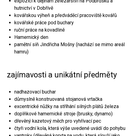
expozici k dějinám železářství na Podbrdsku a
hutnictví v Dobřívě
kovářskou výheň a předváděcí pracoviště kovářů
kovářské práce pod buchary
ruční práce na kovadlině
Hamernický den
pamětní síň Jindřicha Mošny (nachází se mimo areál
hamru)
zajímavosti a unikátní předměty
nadhazovací buchar
důmyslně konstruovaná stojanová vrtačka
excentrické nůžky na stříhání silných plátů železa
doplňkové hamernické stroje (brusky, dynamo)
dřevěný kazetový měch pro vyhřívací pec
čtyři vodní kola, která výše uvedené uvádí do pohybu
vantroky (dřevěná koryta na vodu, která slouží jako