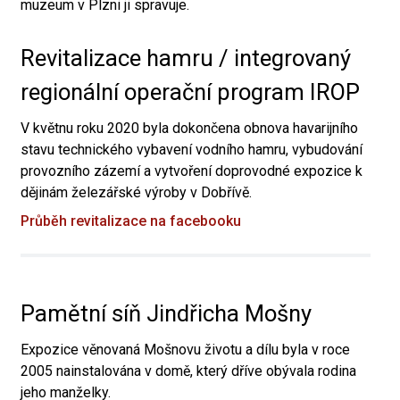
muzeum v Plzni ji spravuje.
Revitalizace hamru / integrovaný
regionální operační program IROP
V květnu roku 2020 byla dokončena obnova havarijního
stavu technického vybavení vodního hamru, vybudování
provozního zázemí a vytvoření doprovodné expozice k
dějinám železářské výroby v Dobřívě.
Průběh revitalizace na facebooku
Pamětní síň Jindřicha Mošny
Expozice věnovaná Mošnovu životu a dílu byla v roce
2005 nainstalována v domě, který dříve obývala rodina
jeho manželky.