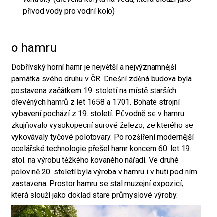
přívod vody pro vodní kolo)
o hamru
Dobřívský horní hamr je největší a nejvýznamnější
památka svého druhu v ČR. Dnešní zděná budova byla
postavena začátkem 19. století na místě starších
dřevěných hamrů z let 1658 a 1701. Bohaté strojní
vybavení pochází z 19. století. Původně se v hamru
zkujňovalo vysokopecní surové železo, ze kterého se
vykovávaly tyčové polotovary. Po rozšíření modernější
ocelářské technologie přešel hamr koncem 60. let 19.
stol. na výrobu těžkého kovaného nářadí. Ve druhé
polovině 20. století byla výroba v hamru i v huti pod ním
zastavena. Prostor hamru se stal muzejní expozicí,
která slouží jako doklad staré průmyslové výroby.