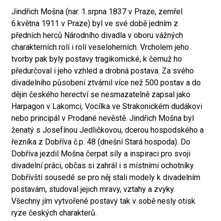
Jindřich Mošna (nar. 1.srpna 1837 v Praze, zemřel
6.května 1911 v Praze) byl ve své době jedním z
předních herců Národního divadla v oboru vážných
charakterních rolí i rolí veseloherních. Vrcholem jeho
tvorby pak byly postavy tragikomické, k čemuž ho
předurčoval i jeho vzhled a drobná postava. Za svého
divadelního působení ztvárnil více než 500 postav a do
dějin českého herectví se nesmazatelně zapsal jako
Harpagon v Lakomci, Vocílka ve Strakonickém dudákovi
nebo principál v Prodané nevěstě. Jindřich Mošna byl
ženatý s Josefínou Jedličkovou, dcerou hospodského a
řezníka z Dobříva č.p. 48 (dnešní Stará hospoda). Do
Dobříva jezdil Mošna čerpat síly a inspiraci pro svoji
divadelní práci, občas si zahrál i s místními ochotníky.
Dobřívští sousedé se pro něj stali modely k divadelním
postavám, studoval jejich mravy, vztahy a zvyky.
Všechny jím vytvořené postavy tak v sobě nesly otisk
ryze českých charakterů.