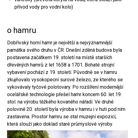
přívod vody pro vodní kolo)
o hamru
Dobřívský horní hamr je největší a nejvýznamnější
památka svého druhu v ČR. Dnešní zděná budova byla
postavena začátkem 19. století na místě starších
dřevěných hamrů z let 1658 a 1701. Bohaté strojní
vybavení pochází z 19. století. Původně se v hamru
zkujňovalo vysokopecní surové železo, ze kterého se
vykovávaly tyčové polotovary. Po rozšíření modernější
ocelářské technologie přešel hamr koncem 60. let 19.
stol. na výrobu těžkého kovaného nářadí. Ve druhé
polovině 20. století byla výroba v hamru i v huti pod ním
zastavena. Prostor hamru se stal muzejní expozicí,
která slouží jako doklad staré průmyslové výroby.