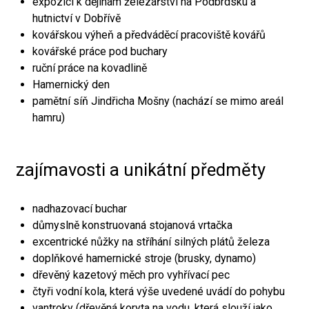
expozici k dějinám železářství na Podbrdsku a
hutnictví v Dobřívě
kovářskou výheň a předváděcí pracoviště kovářů
kovářské práce pod buchary
ruční práce na kovadlině
Hamernický den
pamětní síň Jindřicha Mošny (nachází se mimo areál
hamru)
zajímavosti a unikátní předměty
nadhazovací buchar
důmyslně konstruovaná stojanová vrtačka
excentrické nůžky na stříhání silných plátů železa
doplňkové hamernické stroje (brusky, dynamo)
dřevěný kazetový měch pro vyhřívací pec
čtyři vodní kola, která výše uvedené uvádí do pohybu
vantroky (dřevěná koryta na vodu, která slouží jako