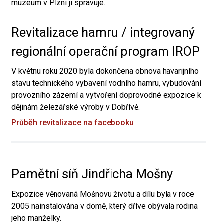
muzeum v Plzni ji spravuje.
Revitalizace hamru / integrovaný
regionální operační program IROP
V květnu roku 2020 byla dokončena obnova havarijního
stavu technického vybavení vodního hamru, vybudování
provozního zázemí a vytvoření doprovodné expozice k
dějinám železářské výroby v Dobřívě.
Průběh revitalizace na facebooku
Pamětní síň Jindřicha Mošny
Expozice věnovaná Mošnovu životu a dílu byla v roce
2005 nainstalována v domě, který dříve obývala rodina
jeho manželky.