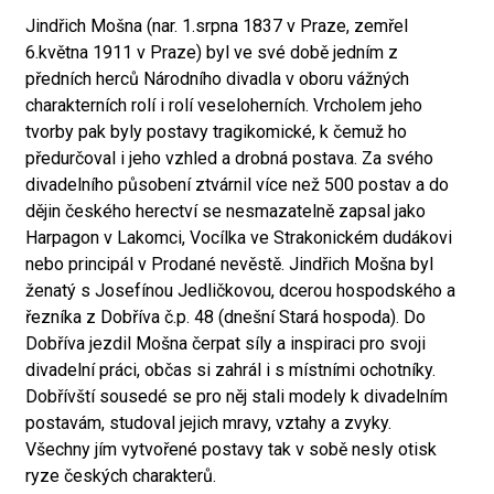
Jindřich Mošna (nar. 1.srpna 1837 v Praze, zemřel
6.května 1911 v Praze) byl ve své době jedním z
předních herců Národního divadla v oboru vážných
charakterních rolí i rolí veseloherních. Vrcholem jeho
tvorby pak byly postavy tragikomické, k čemuž ho
předurčoval i jeho vzhled a drobná postava. Za svého
divadelního působení ztvárnil více než 500 postav a do
dějin českého herectví se nesmazatelně zapsal jako
Harpagon v Lakomci, Vocílka ve Strakonickém dudákovi
nebo principál v Prodané nevěstě. Jindřich Mošna byl
ženatý s Josefínou Jedličkovou, dcerou hospodského a
řezníka z Dobříva č.p. 48 (dnešní Stará hospoda). Do
Dobříva jezdil Mošna čerpat síly a inspiraci pro svoji
divadelní práci, občas si zahrál i s místními ochotníky.
Dobřívští sousedé se pro něj stali modely k divadelním
postavám, studoval jejich mravy, vztahy a zvyky.
Všechny jím vytvořené postavy tak v sobě nesly otisk
ryze českých charakterů.