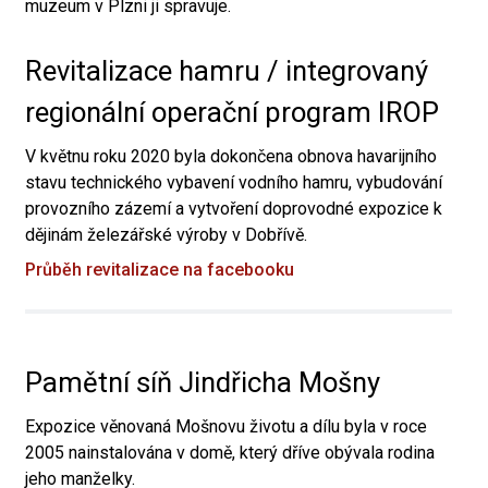
muzeum v Plzni ji spravuje.
Revitalizace hamru / integrovaný
regionální operační program IROP
V květnu roku 2020 byla dokončena obnova havarijního
stavu technického vybavení vodního hamru, vybudování
provozního zázemí a vytvoření doprovodné expozice k
dějinám železářské výroby v Dobřívě.
Průběh revitalizace na facebooku
Pamětní síň Jindřicha Mošny
Expozice věnovaná Mošnovu životu a dílu byla v roce
2005 nainstalována v domě, který dříve obývala rodina
jeho manželky.