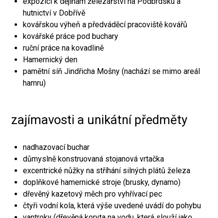
expozici k dějinám železářství na Podbrdsku a
hutnictví v Dobřívě
kovářskou výheň a předváděcí pracoviště kovářů
kovářské práce pod buchary
ruční práce na kovadlině
Hamernický den
pamětní síň Jindřicha Mošny (nachází se mimo areál
hamru)
zajímavosti a unikátní předměty
nadhazovací buchar
důmyslně konstruovaná stojanová vrtačka
excentrické nůžky na stříhání silných plátů železa
doplňkové hamernické stroje (brusky, dynamo)
dřevěný kazetový měch pro vyhřívací pec
čtyři vodní kola, která výše uvedené uvádí do pohybu
vantroky (dřevěná koryta na vodu, která slouží jako