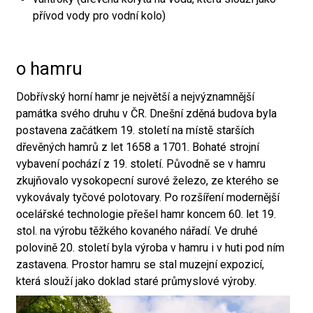
přívod vody pro vodní kolo)
o hamru
Dobřívský horní hamr je největší a nejvýznamnější
památka svého druhu v ČR. Dnešní zděná budova byla
postavena začátkem 19. století na místě starších
dřevěných hamrů z let 1658 a 1701. Bohaté strojní
vybavení pochází z 19. století. Původně se v hamru
zkujňovalo vysokopecní surové železo, ze kterého se
vykovávaly tyčové polotovary. Po rozšíření modernější
ocelářské technologie přešel hamr koncem 60. let 19.
stol. na výrobu těžkého kovaného nářadí. Ve druhé
polovině 20. století byla výroba v hamru i v huti pod ním
zastavena. Prostor hamru se stal muzejní expozicí,
která slouží jako doklad staré průmyslové výroby.